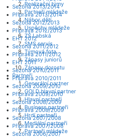
Realizační týmy
Sezóna 2013/2014
Partneři mládeže
Příprava 2013/2014
Nábor dětí
Sezóna 2012/2013
Úspěchy mládeže
Příprava 2012/2013
ZŠ Labská
EHT 2012
SMS servis
Sezóna 2011/2012
Týmová fota
Příprava 2011/2012
Zápasy juniorů
EHT 2011
Zápasy dorostu
Sezóna 2010/2011
Partneři
Příprava 2010/2011
Generální partner
Sezóna 2009/2010
GOLD hlavní partner
Příprava 2009/2010
Hlavní partneři
Sezóna 2008/2009
Business partneři
Příprava 2008/2009
Hrdí partneři
Sezóna 2007/2008
Mediální partneři
Příprava 2007/2008
Partneři mládeže
Sezóna 2006/2007