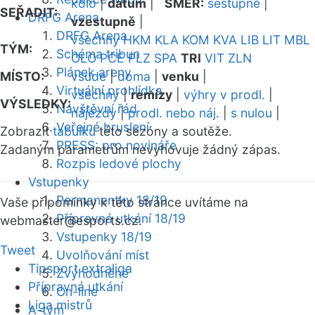
kolo
|
datum
|
SMĚR:
sestupně
|
SEŘADIT:
DRFG Arena
vzestupně
|
DRFG Arena
všechny
HKM
KLA
KOM
KVA
LIB
LIT
MBL
TÝM:
Schéma tribun
OLO
PCE
PLZ
SPA
TRI
VIT
ZLN
Plánek areny
MÍSTO:
všude
|
doma
|
venku
|
Virtuální prohlídka
všechny
|
remízy
|
výhry v prodl.
|
VÝSLEDKY:
Návštěvní řád
nájezdy
|
prodl. nebo náj.
|
s nulou
|
Veřejné bruslení
Zobrazit
tabulku
této sezóny a soutěže.
PRESS: pro novináře
Zadaným parametrům nevyhovuje žádný zápas.
Rozpis ledové plochy
Vstupenky
Permanentky 18/19
Vaše připomínky k této stránce uvítáme na
Přípravná utkání 18/19
webmaster
@esports.cz.
Vstupenky 18/19
Tweet
Uvolňování míst
Tipsport extraliga
Zvýhodněné
Přípravná utkání
On-line
Liga mistrů
A-tým