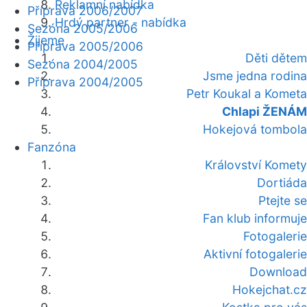
Reklamní nabídka
Příprava 2006/2007
Hrdý partner - nabídka
Sezóna 2005/2006
Žijeme
Příprava 2005/2006
Děti dětem
Sezóna 2004/2005
Jsme jedna rodina
Příprava 2004/2005
Petr Koukal a Kometa
Chlapi ŽENÁM
Hokejová tombola
Fanzóna
Království Komety
Dortiáda
Ptejte se
Fan klub informuje
Fotogalerie
Aktivní fotogalerie
Download
Hokejchat.cz