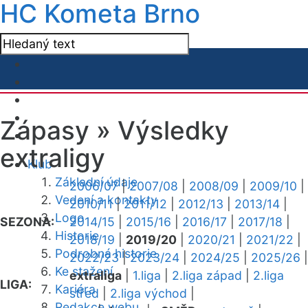
HC Kometa Brno
Zápasy »
Výsledky
extraligy
Klub
Základní údaje
2006/07
|
2007/08
|
2008/09
|
2009/10
|
Vedení a kontakty
2010/11
|
2011/12
|
2012/13
|
2013/14
|
Logo
SEZONA:
2014/15
|
2015/16
|
2016/17
|
2017/18
|
Historie
2018/19
|
2019/20
|
2020/21
|
2021/22
|
Podrobná historie
2022/23
|
2023/24
|
2024/25
|
2025/26
|
Ke stažení
extraliga
|
1.liga
|
2.liga západ
|
2.liga
LIGA:
Kariéra
střed
|
2.liga východ
|
Redakce webu