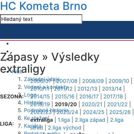
HC Kometa Brno
Zápasy »
Výsledky
extraligy
Klub
Základní údaje
2006/07
|
2007/08
|
2008/09
|
2009/10
|
Vedení a kontakty
2010/11
|
2011/12
|
2012/13
|
2013/14
|
Logo
SEZONA:
2014/15
|
2015/16
|
2016/17
|
2017/18
|
Historie
2018/19
|
2019/20
|
2020/21
|
2021/22
|
Podrobná historie
2022/23
|
2023/24
|
2024/25
|
2025/26
|
Ke stažení
extraliga
|
1.liga
|
2.liga západ
|
2.liga
LIGA:
Kariéra
střed
|
2.liga východ
|
Redakce webu