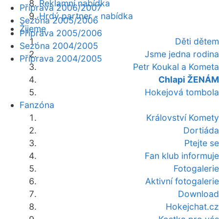
Reklamní nabídka
Příprava 2006/2007
Hrdý partner - nabídka
Sezóna 2005/2006
Žijeme
Příprava 2005/2006
Děti dětem
Sezóna 2004/2005
Jsme jedna rodina
Příprava 2004/2005
Petr Koukal a Kometa
Chlapi ŽENÁM
Hokejová tombola
Fanzóna
Království Komety
Dortiáda
Ptejte se
Fan klub informuje
Fotogalerie
Aktivní fotogalerie
Download
Hokejchat.cz