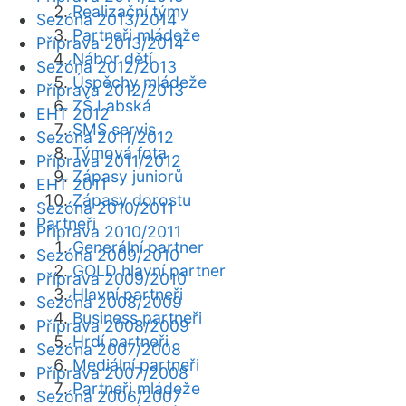
Realizační týmy
Sezóna 2013/2014
Partneři mládeže
Příprava 2013/2014
Nábor dětí
Sezóna 2012/2013
Úspěchy mládeže
Příprava 2012/2013
ZŠ Labská
EHT 2012
SMS servis
Sezóna 2011/2012
Týmová fota
Příprava 2011/2012
Zápasy juniorů
EHT 2011
Zápasy dorostu
Sezóna 2010/2011
Partneři
Příprava 2010/2011
Generální partner
Sezóna 2009/2010
GOLD hlavní partner
Příprava 2009/2010
Hlavní partneři
Sezóna 2008/2009
Business partneři
Příprava 2008/2009
Hrdí partneři
Sezóna 2007/2008
Mediální partneři
Příprava 2007/2008
Partneři mládeže
Sezóna 2006/2007