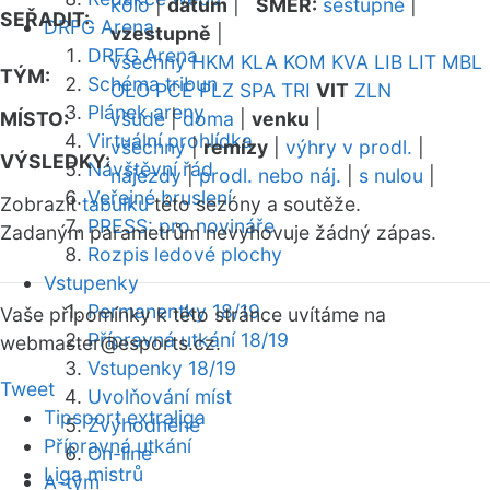
kolo
|
datum
|
SMĚR:
sestupně
|
SEŘADIT:
DRFG Arena
vzestupně
|
DRFG Arena
všechny
HKM
KLA
KOM
KVA
LIB
LIT
MBL
TÝM:
Schéma tribun
OLO
PCE
PLZ
SPA
TRI
VIT
ZLN
Plánek areny
MÍSTO:
všude
|
doma
|
venku
|
Virtuální prohlídka
všechny
|
remízy
|
výhry v prodl.
|
VÝSLEDKY:
Návštěvní řád
nájezdy
|
prodl. nebo náj.
|
s nulou
|
Veřejné bruslení
Zobrazit
tabulku
této sezóny a soutěže.
PRESS: pro novináře
Zadaným parametrům nevyhovuje žádný zápas.
Rozpis ledové plochy
Vstupenky
Permanentky 18/19
Vaše připomínky k této stránce uvítáme na
Přípravná utkání 18/19
webmaster
@esports.cz.
Vstupenky 18/19
Tweet
Uvolňování míst
Tipsport extraliga
Zvýhodněné
Přípravná utkání
On-line
Liga mistrů
A-tým