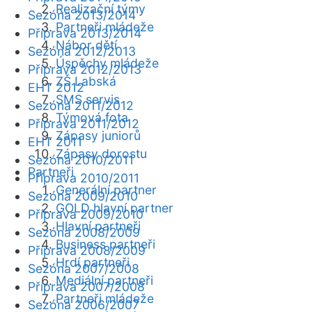
Realizační týmy
Sezóna 2013/2014
Partneři mládeže
Příprava 2013/2014
Nábor dětí
Sezóna 2012/2013
Úspěchy mládeže
Příprava 2012/2013
ZŠ Labská
EHT 2012
SMS servis
Sezóna 2011/2012
Týmová fota
Příprava 2011/2012
Zápasy juniorů
EHT 2011
Zápasy dorostu
Sezóna 2010/2011
Partneři
Příprava 2010/2011
Generální partner
Sezóna 2009/2010
GOLD hlavní partner
Příprava 2009/2010
Hlavní partneři
Sezóna 2008/2009
Business partneři
Příprava 2008/2009
Hrdí partneři
Sezóna 2007/2008
Mediální partneři
Příprava 2007/2008
Partneři mládeže
Sezóna 2006/2007