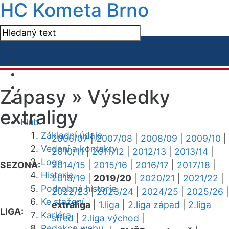
HC Kometa Brno
Zápasy »
Výsledky
extraligy
Klub
Základní údaje
2006/07
|
2007/08
|
2008/09
|
2009/10
|
Vedení a kontakty
2010/11
|
2011/12
|
2012/13
|
2013/14
|
Logo
SEZONA:
2014/15
|
2015/16
|
2016/17
|
2017/18
|
Historie
2018/19
|
2019/20
|
2020/21
|
2021/22
|
Podrobná historie
2022/23
|
2023/24
|
2024/25
|
2025/26
|
Ke stažení
extraliga
|
1.liga
|
2.liga západ
|
2.liga
LIGA:
Kariéra
střed
|
2.liga východ
|
Redakce webu