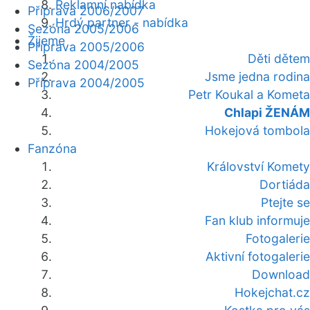
Reklamní nabídka
Příprava 2006/2007
Hrdý partner - nabídka
Sezóna 2005/2006
Žijeme
Příprava 2005/2006
Děti dětem
Sezóna 2004/2005
Jsme jedna rodina
Příprava 2004/2005
Petr Koukal a Kometa
Chlapi ŽENÁM
Hokejová tombola
Fanzóna
Království Komety
Dortiáda
Ptejte se
Fan klub informuje
Fotogalerie
Aktivní fotogalerie
Download
Hokejchat.cz