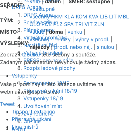
kolo
|
datum
|
SMĚR:
sestupně
|
SEŘADIT:
DRFG Arena
vzestupně
|
DRFG Arena
všechny
HKM
KLA
KOM
KVA
LIB
LIT
MBL
TÝM:
Schéma tribun
OLO
PCE
PLZ
SPA
TRI
VIT
ZLN
Plánek areny
MÍSTO:
všude
|
doma
|
venku
|
Virtuální prohlídka
všechny
|
remízy
|
výhry v prodl.
|
VÝSLEDKY:
Návštěvní řád
nájezdy
|
prodl. nebo náj.
|
s nulou
|
Veřejné bruslení
Zobrazit
tabulku
této sezóny a soutěže.
PRESS: pro novináře
Zadaným parametrům nevyhovuje žádný zápas.
Rozpis ledové plochy
Vstupenky
Permanentky 18/19
Vaše připomínky k této stránce uvítáme na
Přípravná utkání 18/19
webmaster
@esports.cz.
Vstupenky 18/19
Tweet
Uvolňování míst
Tipsport extraliga
Zvýhodněné
Přípravná utkání
On-line
Liga mistrů
A-tým