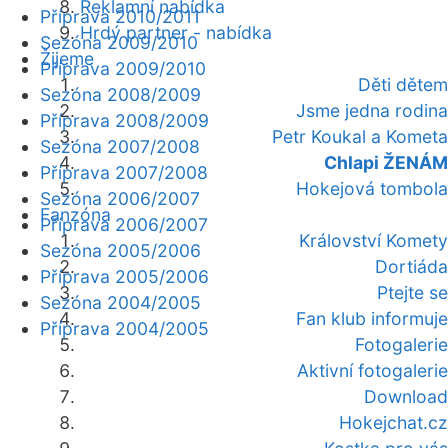
Reklamní nabídka
Příprava 2010/2011
Hrdý partner - nabídka
Sezóna 2009/2010
Žijeme
Příprava 2009/2010
Děti dětem
Sezóna 2008/2009
Jsme jedna rodina
Příprava 2008/2009
Petr Koukal a Kometa
Sezóna 2007/2008
Chlapi ŽENÁM
Příprava 2007/2008
Hokejová tombola
Sezóna 2006/2007
Fanzóna
Příprava 2006/2007
Království Komety
Sezóna 2005/2006
Dortiáda
Příprava 2005/2006
Ptejte se
Sezóna 2004/2005
Fan klub informuje
Příprava 2004/2005
Fotogalerie
Aktivní fotogalerie
Download
Hokejchat.cz