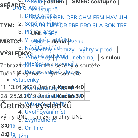
kolo
|
datum
|
SMĚR:
sestupně
|
SEŘADIT:
DRFG Arena
vzestupně
|
DRFG Arena
všechny
BEN
CEB
CHM
FRM
HAV
JIH
Schéma tribun
TÝM:
KAD
LTM
POR
PRE
PRO
SLA
SOK
TRE
Plánek areny
UNL
VSE
Virtuální prohlídka
MÍSTO:
všude
|
doma
|
venku
|
Návštěvní řád
všechny
|
remízy
|
výhry v prodl.
|
VÝSLEDKY:
Veřejné bruslení
nájezdy
|
prodl. nebo náj.
|
s nulou
|
PRESS: pro novináře
Zobrazit
tabulku
této sezóny a soutěže.
Rozpis ledové plochy
Tučně je vyznačen tým soupeře.
Vstupenky
11
13.01.2020
Ústí n/L
Kadaň
4:0
Permanentky 18/19
Přípravná utkání 18/19
28
25.11.2019
Ústí n/L
Kadaň
3:0
Četnost výsledků
Vstupenky 18/19
Uvolňování míst
výhry UNL |
remízy |
prohry UNL
Zvýhodněné
3:0
1x
On-line
4:0
1x
A-tým