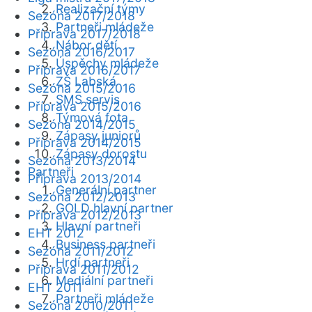
Realizační týmy
Sezóna 2017/2018
Partneři mládeže
Příprava 2017/2018
Nábor dětí
Sezóna 2016/2017
Úspěchy mládeže
Příprava 2016/2017
ZŠ Labská
Sezóna 2015/2016
SMS servis
Příprava 2015/2016
Týmová fota
Sezóna 2014/2015
Zápasy juniorů
Příprava 2014/2015
Zápasy dorostu
Sezóna 2013/2014
Partneři
Příprava 2013/2014
Generální partner
Sezóna 2012/2013
GOLD hlavní partner
Příprava 2012/2013
Hlavní partneři
EHT 2012
Business partneři
Sezóna 2011/2012
Hrdí partneři
Příprava 2011/2012
Mediální partneři
EHT 2011
Partneři mládeže
Sezóna 2010/2011