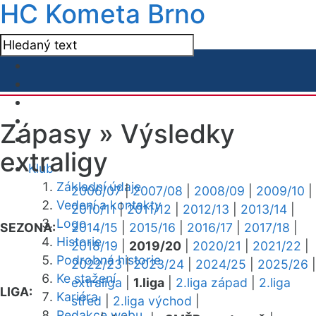
HC Kometa Brno
Zápasy »
Výsledky
extraligy
Klub
Základní údaje
2006/07
|
2007/08
|
2008/09
|
2009/10
|
Vedení a kontakty
2010/11
|
2011/12
|
2012/13
|
2013/14
|
Logo
SEZONA:
2014/15
|
2015/16
|
2016/17
|
2017/18
|
Historie
2018/19
|
2019/20
|
2020/21
|
2021/22
|
Podrobná historie
2022/23
|
2023/24
|
2024/25
|
2025/26
|
Ke stažení
extraliga
|
1.liga
|
2.liga západ
|
2.liga
LIGA:
Kariéra
střed
|
2.liga východ
|
Redakce webu