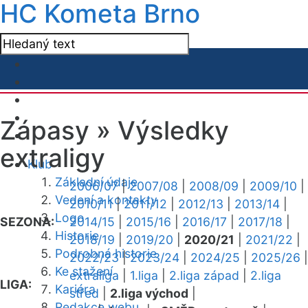
HC Kometa Brno
Zápasy »
Výsledky
extraligy
Klub
Základní údaje
2006/07
|
2007/08
|
2008/09
|
2009/10
|
Vedení a kontakty
2010/11
|
2011/12
|
2012/13
|
2013/14
|
Logo
SEZONA:
2014/15
|
2015/16
|
2016/17
|
2017/18
|
Historie
2018/19
|
2019/20
|
2020/21
|
2021/22
|
Podrobná historie
2022/23
|
2023/24
|
2024/25
|
2025/26
|
Ke stažení
extraliga
|
1.liga
|
2.liga západ
|
2.liga
LIGA:
Kariéra
střed
|
2.liga východ
|
Redakce webu