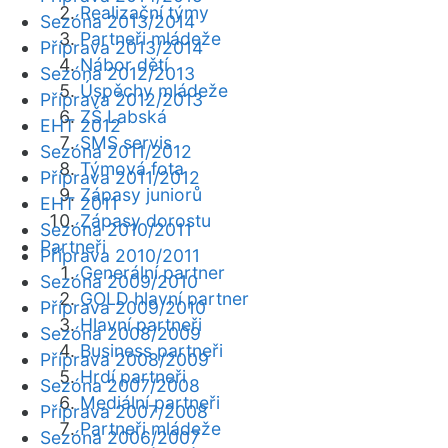
Realizační týmy
Sezóna 2013/2014
Partneři mládeže
Příprava 2013/2014
Nábor dětí
Sezóna 2012/2013
Úspěchy mládeže
Příprava 2012/2013
ZŠ Labská
EHT 2012
SMS servis
Sezóna 2011/2012
Týmová fota
Příprava 2011/2012
Zápasy juniorů
EHT 2011
Zápasy dorostu
Sezóna 2010/2011
Partneři
Příprava 2010/2011
Generální partner
Sezóna 2009/2010
GOLD hlavní partner
Příprava 2009/2010
Hlavní partneři
Sezóna 2008/2009
Business partneři
Příprava 2008/2009
Hrdí partneři
Sezóna 2007/2008
Mediální partneři
Příprava 2007/2008
Partneři mládeže
Sezóna 2006/2007