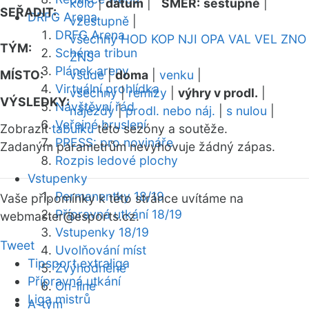
kolo
|
datum
|
SMĚR:
sestupně
|
SEŘADIT:
DRFG Arena
vzestupně
|
DRFG Arena
všechny
HOD
KOP
NJI
OPA
VAL
VEL
ZNO
TÝM:
Schéma tribun
ZNS
Plánek areny
MÍSTO:
všude
|
doma
|
venku
|
Virtuální prohlídka
všechny
|
remízy
|
výhry v prodl.
|
VÝSLEDKY:
Návštěvní řád
nájezdy
|
prodl. nebo náj.
|
s nulou
|
Veřejné bruslení
Zobrazit
tabulku
této sezóny a soutěže.
PRESS: pro novináře
Zadaným parametrům nevyhovuje žádný zápas.
Rozpis ledové plochy
Vstupenky
Permanentky 18/19
Vaše připomínky k této stránce uvítáme na
Přípravná utkání 18/19
webmaster
@esports.cz.
Vstupenky 18/19
Tweet
Uvolňování míst
Tipsport extraliga
Zvýhodněné
Přípravná utkání
On-line
Liga mistrů
A-tým