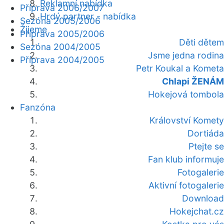
Reklamní nabídka
Příprava 2006/2007
Hrdý partner - nabídka
Sezóna 2005/2006
Žijeme
Příprava 2005/2006
Děti dětem
Sezóna 2004/2005
Jsme jedna rodina
Příprava 2004/2005
Petr Koukal a Kometa
Chlapi ŽENÁM
Hokejová tombola
Fanzóna
Království Komety
Dortiáda
Ptejte se
Fan klub informuje
Fotogalerie
Aktivní fotogalerie
Download
Hokejchat.cz