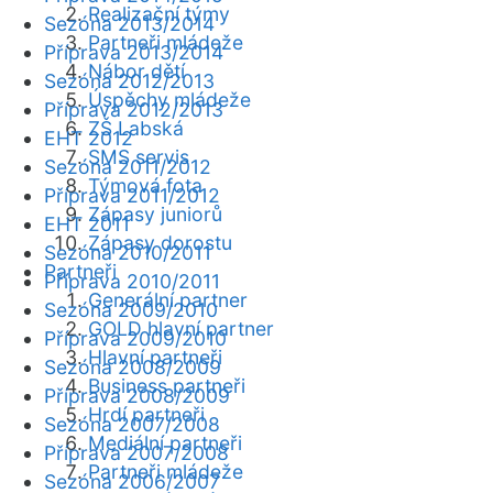
Realizační týmy
Sezóna 2013/2014
Partneři mládeže
Příprava 2013/2014
Nábor dětí
Sezóna 2012/2013
Úspěchy mládeže
Příprava 2012/2013
ZŠ Labská
EHT 2012
SMS servis
Sezóna 2011/2012
Týmová fota
Příprava 2011/2012
Zápasy juniorů
EHT 2011
Zápasy dorostu
Sezóna 2010/2011
Partneři
Příprava 2010/2011
Generální partner
Sezóna 2009/2010
GOLD hlavní partner
Příprava 2009/2010
Hlavní partneři
Sezóna 2008/2009
Business partneři
Příprava 2008/2009
Hrdí partneři
Sezóna 2007/2008
Mediální partneři
Příprava 2007/2008
Partneři mládeže
Sezóna 2006/2007