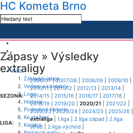
HC Kometa Brno
Zápasy »
Výsledky
extraligy
Klub
Základní údaje
2006/07
|
2007/08
|
2008/09
|
2009/10
|
Vedení a kontakty
2010/11
|
2011/12
|
2012/13
|
2013/14
|
Logo
SEZONA:
2014/15
|
2015/16
|
2016/17
|
2017/18
|
Historie
2018/19
|
2019/20
|
2020/21
|
2021/22
|
Podrobná historie
2022/23
|
2023/24
|
2024/25
|
2025/26
|
Ke stažení
extraliga
|
1.liga
|
2.liga západ
|
2.liga
LIGA:
Kariéra
střed
|
2.liga východ
|
Redakce webu