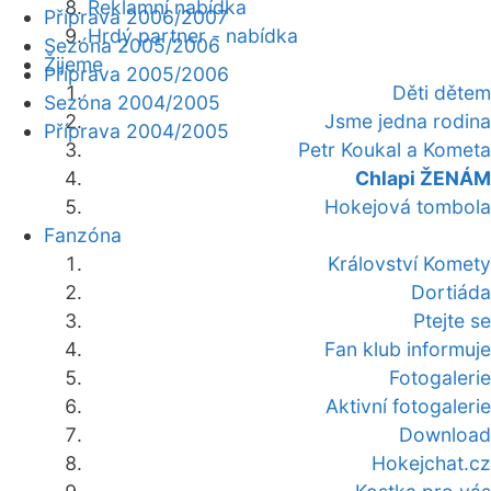
Reklamní nabídka
Příprava 2006/2007
Hrdý partner - nabídka
Sezóna 2005/2006
Žijeme
Příprava 2005/2006
Děti dětem
Sezóna 2004/2005
Jsme jedna rodina
Příprava 2004/2005
Petr Koukal a Kometa
Chlapi ŽENÁM
Hokejová tombola
Fanzóna
Království Komety
Dortiáda
Ptejte se
Fan klub informuje
Fotogalerie
Aktivní fotogalerie
Download
Hokejchat.cz