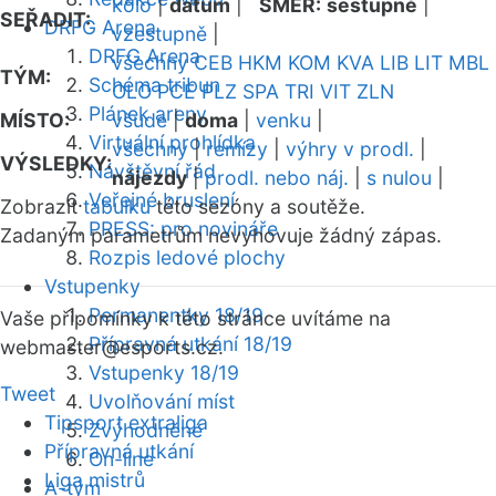
kolo
|
datum
|
SMĚR:
sestupně
|
SEŘADIT:
DRFG Arena
vzestupně
|
DRFG Arena
všechny
CEB
HKM
KOM
KVA
LIB
LIT
MBL
TÝM:
Schéma tribun
OLO
PCE
PLZ
SPA
TRI
VIT
ZLN
Plánek areny
MÍSTO:
všude
|
doma
|
venku
|
Virtuální prohlídka
všechny
|
remízy
|
výhry v prodl.
|
VÝSLEDKY:
Návštěvní řád
nájezdy
|
prodl. nebo náj.
|
s nulou
|
Veřejné bruslení
Zobrazit
tabulku
této sezóny a soutěže.
PRESS: pro novináře
Zadaným parametrům nevyhovuje žádný zápas.
Rozpis ledové plochy
Vstupenky
Permanentky 18/19
Vaše připomínky k této stránce uvítáme na
Přípravná utkání 18/19
webmaster
@esports.cz.
Vstupenky 18/19
Tweet
Uvolňování míst
Tipsport extraliga
Zvýhodněné
Přípravná utkání
On-line
Liga mistrů
A-tým