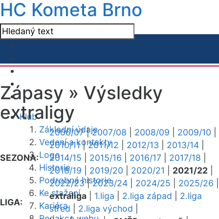
HC Kometa Brno
Zápasy »
Výsledky
extraligy
Klub
Základní údaje
2006/07
|
2007/08
|
2008/09
|
2009/10
|
Vedení a kontakty
2010/11
|
2011/12
|
2012/13
|
2013/14
|
Logo
SEZONA:
2014/15
|
2015/16
|
2016/17
|
2017/18
|
Historie
2018/19
|
2019/20
|
2020/21
|
2021/22
|
Podrobná historie
2022/23
|
2023/24
|
2024/25
|
2025/26
|
Ke stažení
extraliga
|
1.liga
|
2.liga západ
|
2.liga
LIGA:
Kariéra
střed
|
2.liga východ
|
Redakce webu