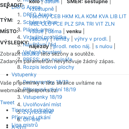
kolo
|
datum
|
SMĚR:
sestupně
|
SEŘADIT:
DRFG Arena
vzestupně
|
DRFG Arena
všechny
CEB
HKM
KLA
KOM
KVA
LIB
LIT
TÝM:
Schéma tribun
MBL
OLO
PCE
PLZ
SPA
TRI
VIT
ZLN
Plánek areny
MÍSTO:
všude
|
doma
|
venku
|
Virtuální prohlídka
všechny
|
remízy
|
výhry v prodl.
|
VÝSLEDKY:
Návštěvní řád
nájezdy
|
prodl. nebo náj.
|
s nulou
|
Veřejné bruslení
Zobrazit
tabulku
této sezóny a soutěže.
PRESS: pro novináře
Zadaným parametrům nevyhovuje žádný zápas.
Rozpis ledové plochy
Vstupenky
Permanentky 18/19
Vaše připomínky k této stránce uvítáme na
Přípravná utkání 18/19
webmaster
@esports.cz.
Vstupenky 18/19
Tweet
Uvolňování míst
Tipsport extraliga
Zvýhodněné
Přípravná utkání
On-line
Liga mistrů
A-tým