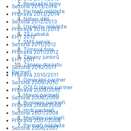
Realizační týmy
Sezóna 2013/2014
Partneři mládeže
Příprava 2013/2014
Nábor dětí
Sezóna 2012/2013
Úspěchy mládeže
Příprava 2012/2013
ZŠ Labská
EHT 2012
SMS servis
Sezóna 2011/2012
Týmová fota
Příprava 2011/2012
Zápasy juniorů
EHT 2011
Zápasy dorostu
Sezóna 2010/2011
Partneři
Příprava 2010/2011
Generální partner
Sezóna 2009/2010
GOLD hlavní partner
Příprava 2009/2010
Hlavní partneři
Sezóna 2008/2009
Business partneři
Příprava 2008/2009
Hrdí partneři
Sezóna 2007/2008
Mediální partneři
Příprava 2007/2008
Partneři mládeže
Sezóna 2006/2007