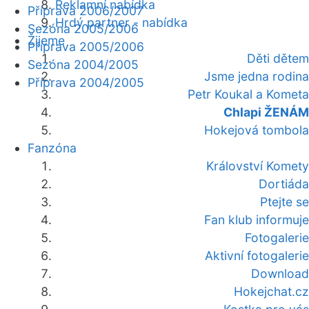
Reklamní nabídka
Příprava 2006/2007
Hrdý partner - nabídka
Sezóna 2005/2006
Žijeme
Příprava 2005/2006
Děti dětem
Sezóna 2004/2005
Jsme jedna rodina
Příprava 2004/2005
Petr Koukal a Kometa
Chlapi ŽENÁM
Hokejová tombola
Fanzóna
Království Komety
Dortiáda
Ptejte se
Fan klub informuje
Fotogalerie
Aktivní fotogalerie
Download
Hokejchat.cz