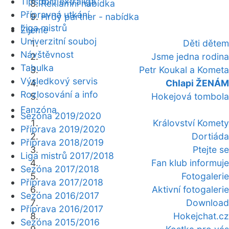
Tipsport extraliga
Reklamní nabídka
Přípravná utkání
Hrdý partner - nabídka
Liga mistrů
Žijeme
Univerzitní souboj
Děti dětem
Návštěvnost
Jsme jedna rodina
Tabulka
Petr Koukal a Kometa
Výsledkový servis
Chlapi ŽENÁM
Rozlosování a info
Hokejová tombola
Fanzóna
Sezóna 2019/2020
Království Komety
Příprava 2019/2020
Dortiáda
Příprava 2018/2019
Ptejte se
Liga mistrů 2017/2018
Fan klub informuje
Sezóna 2017/2018
Fotogalerie
Příprava 2017/2018
Aktivní fotogalerie
Sezóna 2016/2017
Download
Příprava 2016/2017
Hokejchat.cz
Sezóna 2015/2016