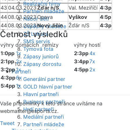
Realizační týmy
43
04.03.2023
Žďár n/S
Val. Meziříčí
4:3p
Partneři mládeže
44
08.03.2023
Opava
Vyškov
4:5p
Nábor dětí
44
08.03.2023
Nový Jičín
Žďár n/S
4:3p
Úspěchy mládeže
Četnost výsledků
ZŠ Labská
SMS servis
výhry domácích
remízy
výhry hostí
Týmová fota
1:0pp
1x
2:3pp
4x
Zápasy juniorů
2:1pp
2x
3:4pp
7x
Zápasy dorostu
3:2pp
1x
4:5pp
2x
Partneři
4:3pp
6x
Generální partner
5:4pp
1x
GOLD hlavní partner
Hlavní partneři
Business partneři
Vaše připomínky k této stránce uvítáme na
Hrdí partneři
webmaster
@esports.cz.
Mediální partneři
Tweet
Partneři mládeže