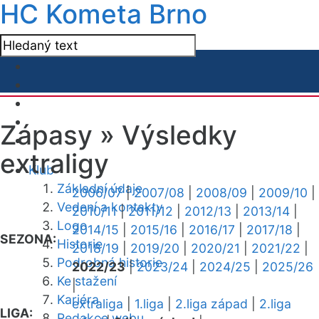
HC Kometa Brno
Zápasy »
Výsledky
extraligy
Klub
Základní údaje
2006/07
|
2007/08
|
2008/09
|
2009/10
|
Vedení a kontakty
2010/11
|
2011/12
|
2012/13
|
2013/14
|
Logo
2014/15
|
2015/16
|
2016/17
|
2017/18
|
SEZONA:
Historie
2018/19
|
2019/20
|
2020/21
|
2021/22
|
Podrobná historie
2022/23
|
2023/24
|
2024/25
|
2025/26
Ke stažení
|
Kariéra
extraliga
|
1.liga
|
2.liga západ
|
2.liga
LIGA:
Redakce webu