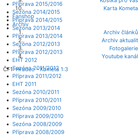
Kostka pro vás
Příprava 2015/2016
Karta Kometa
Sezóna 2014/2015
Fanshop
Příprava 2014/2015
Archiv
Sezóna 2013/2014
Archiv článků
Příprava 2013/2014
Archiv aktualit
Sezóna 2012/2013
Fotogalerie
Příprava 2012/2013
Youtube kanál
EHT 2012
Sezóna 2011/2012
ČF1:
Hradec - Kometa 1:3
Příprava 2011/2012
EHT 2011
Sezóna 2010/2011
Příprava 2010/2011
Sezóna 2009/2010
Příprava 2009/2010
Sezóna 2008/2009
Příprava 2008/2009