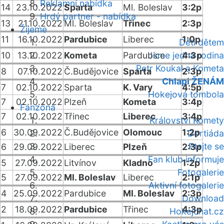
Reklamní nabídka
14
23.10.2022
Sparta
Ml. Boleslav
3:2p
Hrdý partner - nabídka
13
21.10.2022
Ml. Boleslav
Třinec
2:3p
Žijeme
11
16.10.2022
Pardubice
Liberec
1:0p
Děti dětem
10
13.10.2022
Kometa
Pardubice
Jsme jedna rodina
4:3p
Petr Koukal a Kometa
8
07.10.2022
Č.Budějovice
Sparta
2:3p
Chlapi ŽENÁM
7
02.10.2022
Sparta
K. Vary
4:5p
Hokejová tombola
7
02.10.2022
Plzeň
Kometa
3:4p
Fanzóna
7
02.10.2022
Třinec
Liberec
3:4p
Království Komety
6
30.09.2022
Č.Budějovice
Olomouc
1:2p
Dortiáda
Ptejte se
6
29.09.2022
Liberec
Plzeň
2:3p
Fan klub informuje
5
27.09.2022
Litvínov
Kladno
1:2p
Fotogalerie
5
27.09.2022
Ml. Boleslav
Liberec
2:1p
Aktivní fotogalerie
4
25.09.2022
Pardubice
Ml. Boleslav
2:3p
Download
2
18.09.2022
Pardubice
Třinec
4:3p
Hokejchat.cz