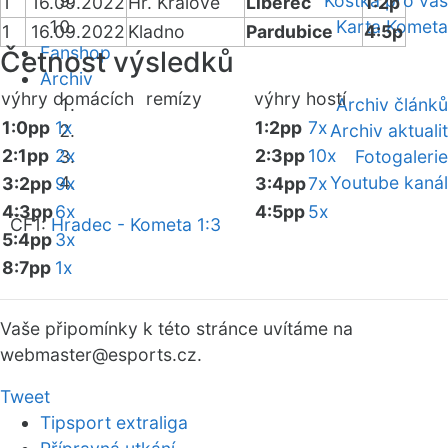
Kostka pro vás
1
16.09.2022
Hr. Králové
Liberec
1:2p
Karta Kometa
1
16.09.2022
Kladno
Pardubice
4:5p
Fanshop
Četnost výsledků
Archiv
výhry domácích
remízy
výhry hostí
Archiv článků
1:0pp
1x
1:2pp
7x
Archiv aktualit
2:1pp
2x
2:3pp
10x
Fotogalerie
Youtube kanál
3:2pp
9x
3:4pp
7x
4:3pp
6x
4:5pp
5x
ČF1:
Hradec - Kometa 1:3
5:4pp
3x
8:7pp
1x
Vaše připomínky k této stránce uvítáme na
webmaster
@esports.cz.
Tweet
Tipsport extraliga