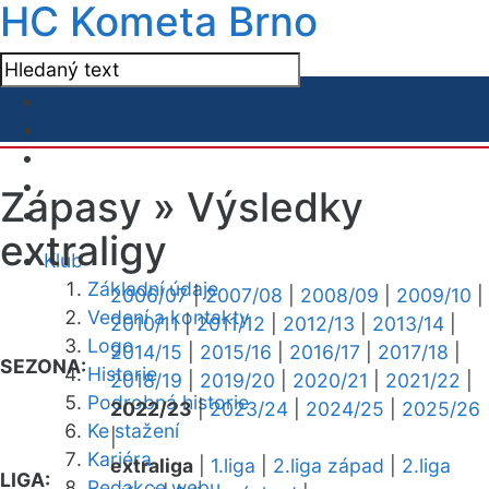
HC Kometa Brno
Zápasy »
Výsledky
extraligy
Klub
Základní údaje
2006/07
|
2007/08
|
2008/09
|
2009/10
|
Vedení a kontakty
2010/11
|
2011/12
|
2012/13
|
2013/14
|
Logo
2014/15
|
2015/16
|
2016/17
|
2017/18
|
SEZONA:
Historie
2018/19
|
2019/20
|
2020/21
|
2021/22
|
Podrobná historie
2022/23
|
2023/24
|
2024/25
|
2025/26
Ke stažení
|
Kariéra
extraliga
|
1.liga
|
2.liga západ
|
2.liga
LIGA:
Redakce webu