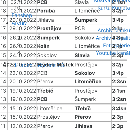
Kostka pro vás
18
02.11.2022
PCB
Slavia
2:1sn
Karta Kometa
18
02.11.2022
Poruba
Litoměřice
3:2p
Fanshop
17
29.10.2022
Jihlava
Šumperk
3:4p
Archiv
17
29.10.2022
Prostějov
PCB
2:1p
Archiv článků
16
26.10.2022
Šumperk
Sokolov
4:3p
Archiv aktualit
Fotogalerie
16
26.10.2022
Kolín
Litoměřice
2:1p
Youtube kanál
15
24.10.2022
Sokolov
Slavia
2:3p
14
22.10.2022
Frýdek-Místek
Prostějov
3:2p
ČF1:
Hradec - Kometa 1:3
14
22.10.2022
PCB
Sokolov
3:4p
14
20.10.2022
Přerov
Litoměřice
2:3sn
13
19.10.2022
Třebíč
Prostějov
2:1sn
13
19.10.2022
PCB
Šumperk
3:2sn
12
15.10.2022
Litoměřice
Třebíč
3:4sn
12
15.10.2022
Prostějov
Přerov
2:3p
11
12.10.2022
Přerov
Jihlava
2:3p