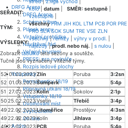
střed
|
2.liga východ
|
DRFG Arena
kolo
|
datum
|
SMĚR:
sestupně
|
SEŘADIT:
DRFG Arena
vzestupně
|
Schéma tribun
všechny
FRM
JIH
KOL
LTM
PCB
POR
PRE
TÝM:
Plánek areny
PRO
SLA
SOK
SUM
TRE
VSE
ZLN
Virtuální prohlídka
všechny
|
remízy
|
výhry v prodl.
|
VÝSLEDKY:
Návštěvní řád
nájezdy
|
prodl. nebo náj.
|
s nulou
|
Veřejné bruslení
Zobrazit
tabulku
této sezóny a soutěže.
PRESS: pro novináře
Tučně jsou vyznačeny vítězné týmy.
Rozpis ledové plochy
Vstupenky
52
01.03.2023
Zlín
Poruba
3:2sn
Permanentky 18/19
52
01.03.2023
Šumperk
PCB
5:4p
Přípravná utkání 18/19
51
27.02.2023
Kolín
Sokolov
2:1p
Vstupenky 18/19
50
25.02.2023
Vsetín
Třebíč
3:4p
Uvolňování míst
49
22.02.2023
Litoměřice
Prostějov
4:3sn
Zvýhodněné
49
22.02.2023
Kolín
Jihlava
3:4p
On-line
A-tým
49
22.02.2023
PCB
Poruba
5:4p