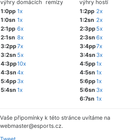
výhry domácích
remízy
výhry hostí
1:0pp
1x
1:2pp
2x
1:0sn
1x
1:2sn
2x
2:1pp
6x
2:3pp
5x
2:1sn
8x
2:3sn
6x
3:2pp
7x
3:4pp
7x
3:2sn
5x
3:4sn
3x
4:3pp
10x
4:5pp
1x
4:3sn
4x
4:5sn
1x
5:4pp
3x
5:6pp
1x
5:4sn
1x
5:6sn
3x
6:7sn
1x
Vaše připomínky k této stránce uvítáme na
webmaster
@esports.cz.
Tweet