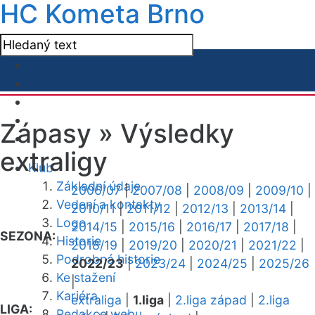
HC Kometa Brno
Zápasy »
Výsledky
extraligy
Klub
Základní údaje
2006/07
|
2007/08
|
2008/09
|
2009/10
|
Vedení a kontakty
2010/11
|
2011/12
|
2012/13
|
2013/14
|
Logo
2014/15
|
2015/16
|
2016/17
|
2017/18
|
SEZONA:
Historie
2018/19
|
2019/20
|
2020/21
|
2021/22
|
Podrobná historie
2022/23
|
2023/24
|
2024/25
|
2025/26
Ke stažení
|
Kariéra
extraliga
|
1.liga
|
2.liga západ
|
2.liga
LIGA:
Redakce webu