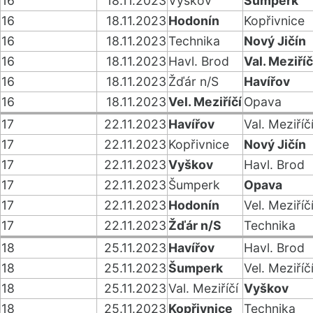
16
18.11.2023
Vyškov
Šumperk
16
18.11.2023
Hodonín
Kopřivnice
16
18.11.2023
Technika
Nový Jičín
16
18.11.2023
Havl. Brod
Val. Meziříč
16
18.11.2023
Žďár n/S
Havířov
16
18.11.2023
Vel. Meziříčí
Opava
17
22.11.2023
Havířov
Val. Meziříč
17
22.11.2023
Kopřivnice
Nový Jičín
17
22.11.2023
Vyškov
Havl. Brod
17
22.11.2023
Šumperk
Opava
17
22.11.2023
Hodonín
Vel. Meziříč
17
22.11.2023
Žďár n/S
Technika
18
25.11.2023
Havířov
Havl. Brod
18
25.11.2023
Šumperk
Vel. Meziříč
18
25.11.2023
Val. Meziříčí
Vyškov
18
25.11.2023
Kopřivnice
Technika