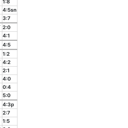
1:8
4:5sn
3:7
í
2:0
4:1
4:5
1:2
í
4:2
2:1
4:0
0:4
5:0
4:3p
2:7
1:5