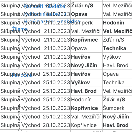
Skupina Východ
18.10.2023
Žďár n/S
Vel. Meziříč
Partneři mládeže
Reklamní nabídka
Skupina Východ
18.10.2023
Opava
Val. Meziříč
Hrdý partner - nabídka
Skupina Východ
21.10.2023
Šumperk
Hodonín
Žijeme
Skupina Východ
21.10.2023
Val. Meziříčí
Vel. Meziříč
Skupina Východ
21.10.2023
Kopřivnice
Žďár n/S
Skupina Východ
21.10.2023
Opava
Technika
Skupina Východ
21.10.2023
Havířov
Vyškov
Skupina Východ
21.10.2023
Nový Jičín
Havl. Brod
Skupina Východ
25.10.2023
Havířov
Opava
Fanzóna
Skupina Východ
25.10.2023
Vyškov
Technika
Skupina Východ
25.10.2023
Havl. Brod
Vel. Meziříč
Skupina Východ
25.10.2023
Hodonín
Žďár n/S
Skupina Východ
25.10.2023
Kopřivnice
Šumperk
Skupina Východ
25.10.2023
Val. Meziříčí
Nový Jičín
Skupina Východ
28.10.2023
Kopřivnice
Havl. Brod