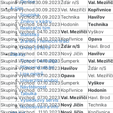
On-line
Skupina Východ
30.09.2023
Žďár n/S
Val. Meziříč
A-tým
Skupina Východ
30.09.2023
Vel. Meziříčí
Kopřivnice
Soupiska
Skupina Východ
30.09.2023
Technika
Havířov
Změny v kádru
Skupina Východ
04.10.2023
Hodonín
Technika
Realizační tým
Skupina Východ
04.10.2023
Vel. Meziříčí
Vyškov
Statistiky
Skupina Východ
04.10.2023
Kopřivnice
Opava
Zranění / nemocní hráči
Skupina Východ
04.10.2023
Žďár n/S
Havl. Brod
Dresy 2018/19
Skupina Východ
04.10.2023
Nový Jičín
Havířov
Zápasy
Tipsport extraliga
Skupina Východ
04.10.2023
Šumperk
Val. Meziříč
Přípravná utkání
Skupina Východ
07.10.2023
Havířov
Žďár n/S
Liga mistrů
Skupina Východ
07.10.2023
Opava
Vel. Meziříč
Univerzitní souboj
Skupina Východ
07.10.2023
Šumperk
Vyškov
Návštěvnost
Skupina Východ
07.10.2023
Kopřivnice
Hodonín
Tabulka
Skupina Východ
07.10.2023
Val. Meziříčí
Havl. Brod
Výsledkový servis
Skupina Východ
07.10.2023
Nový Jičín
Technika
Rozlosování a info
Skupina Východ
11.10.2023
Nový Jičín
Kopřivnice