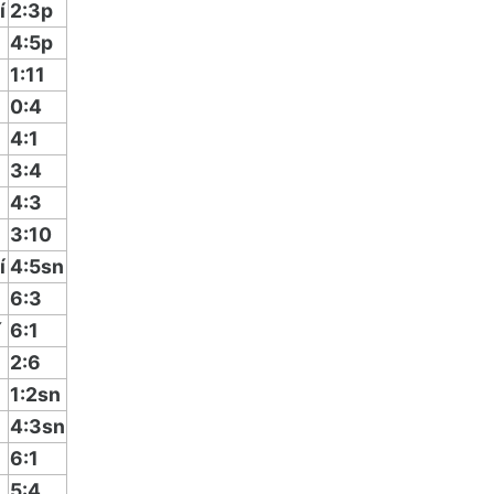
í
2:3p
4:5p
1:11
0:4
4:1
3:4
4:3
3:10
í
4:5sn
6:3
í
6:1
2:6
1:2sn
4:3sn
6:1
5:4