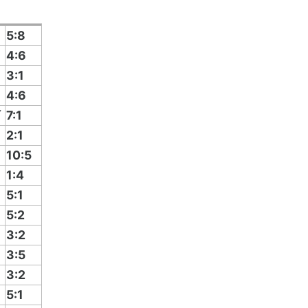
5:8
4:6
3:1
4:6
í
7:1
2:1
10:5
1:4
5:1
5:2
3:2
3:5
3:2
5:1