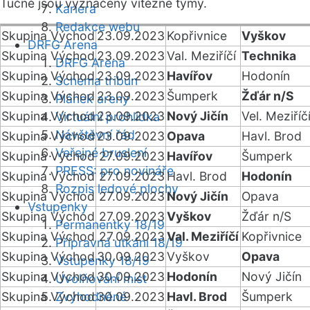
Tučně jsou vyznačeny vítězné týmy.
Kariéra
Redakce webu
Skupina Východ
23.09.2023
Kopřivnice
Vyškov
DRFG Arena
Skupina Východ
23.09.2023
Val. Meziříčí
Technika
DRFG Arena
Skupina Východ
23.09.2023
Havířov
Hodonín
Schéma tribun
Skupina Východ
23.09.2023
Šumperk
Žďár n/S
Plánek areny
Skupina Východ
23.09.2023
Nový Jičín
Vel. Meziříč
Virtuální prohlídka
Návštěvní řád
Skupina Východ
23.09.2023
Opava
Havl. Brod
Veřejné bruslení
Skupina Východ
27.09.2023
Havířov
Šumperk
PRESS: pro novináře
Skupina Východ
27.09.2023
Havl. Brod
Hodonín
Rozpis ledové plochy
Skupina Východ
27.09.2023
Nový Jičín
Opava
Vstupenky
Skupina Východ
27.09.2023
Vyškov
Žďár n/S
Permanentky 18/19
Skupina Východ
27.09.2023
Val. Meziříčí
Kopřivnice
Přípravná utkání 18/19
Skupina Východ
30.09.2023
Vyškov
Opava
Vstupenky 18/19
Skupina Východ
30.09.2023
Hodonín
Nový Jičín
Uvolňování míst
Skupina Východ
Zvýhodněné
30.09.2023
Havl. Brod
Šumperk