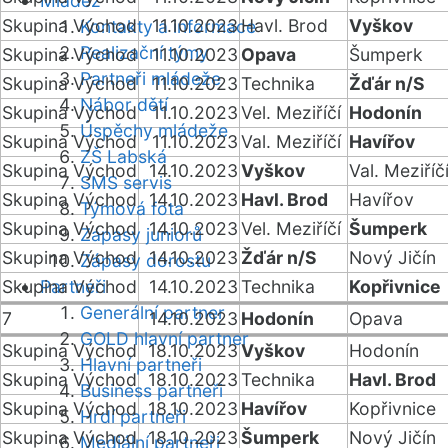
Mládež
Skupina Východ
11.10.2023
Havl. Brod
Vyškov
Kontakty a informace
Realizační týmy
Skupina Východ
11.10.2023
Opava
Šumperk
Partneři mládeže
Skupina Východ
11.10.2023
Technika
Žďár n/S
Nábor dětí
Skupina Východ
11.10.2023
Vel. Meziříčí
Hodonín
Úspěchy mládeže
Skupina Východ
11.10.2023
Val. Meziříčí
Havířov
ZŠ Labská
Skupina Východ
14.10.2023
Vyškov
Val. Meziříč
SMS servis
Skupina Východ
14.10.2023
Havl. Brod
Havířov
Týmová fota
Skupina Východ
14.10.2023
Vel. Meziříčí
Šumperk
Zápasy juniorů
Skupina Východ
14.10.2023
Žďár n/S
Nový Jičín
Zápasy dorostu
Skupina Východ
Partneři
14.10.2023
Technika
Kopřivnice
Generální partner
7
14.10.2023
Hodonín
Opava
GOLD hlavní partner
Skupina Východ
18.10.2023
Vyškov
Hodonín
Hlavní partneři
Skupina Východ
18.10.2023
Technika
Havl. Brod
Business partneři
Skupina Východ
18.10.2023
Havířov
Kopřivnice
Hrdí partneři
Skupina Východ
18.10.2023
Šumperk
Nový Jičín
Mediální partneři