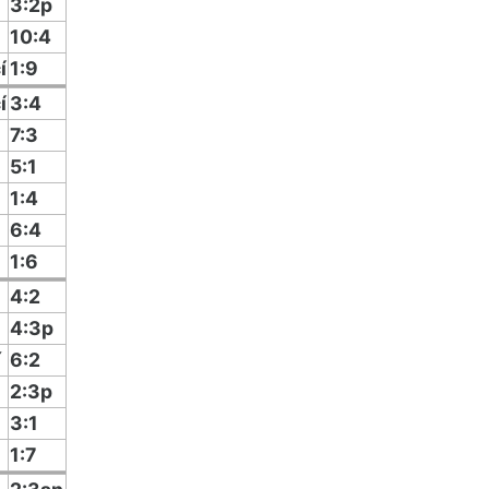
í
3:2p
10:4
í
1:9
í
3:4
7:3
5:1
1:4
6:4
1:6
4:2
4:3p
í
6:2
2:3p
3:1
1:7