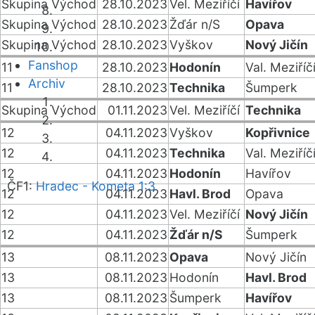
Skupina Východ
28.10.2023
Vel. Meziříčí
Havířov
Skupina Východ
28.10.2023
Žďár n/S
Opava
Skupina Východ
28.10.2023
Vyškov
Nový Jičín
Fanshop
11
28.10.2023
Hodonín
Val. Meziříč
Archiv
11
28.10.2023
Technika
Šumperk
Skupina Východ
01.11.2023
Vel. Meziříčí
Technika
12
04.11.2023
Vyškov
Kopřivnice
12
04.11.2023
Technika
Val. Meziříč
12
04.11.2023
Hodonín
Havířov
ČF1:
Hradec - Kometa 1:3
12
04.11.2023
Havl. Brod
Opava
12
04.11.2023
Vel. Meziříčí
Nový Jičín
12
04.11.2023
Žďár n/S
Šumperk
13
08.11.2023
Opava
Nový Jičín
13
08.11.2023
Hodonín
Havl. Brod
13
08.11.2023
Šumperk
Havířov