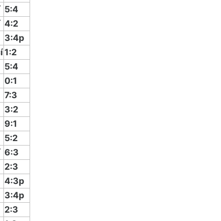
í
5:4
í
4:2
3:4p
í
1:2
5:4
0:1
7:3
3:2
9:1
5:2
í
6:3
2:3
4:3p
3:4p
2:3