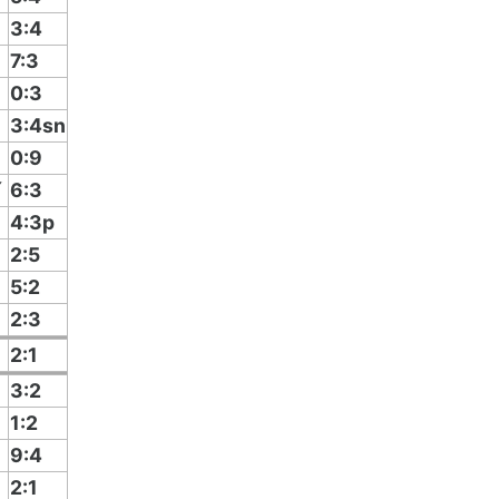
3:4
7:3
0:3
3:4sn
0:9
í
6:3
4:3p
2:5
5:2
2:3
2:1
3:2
1:2
9:4
2:1