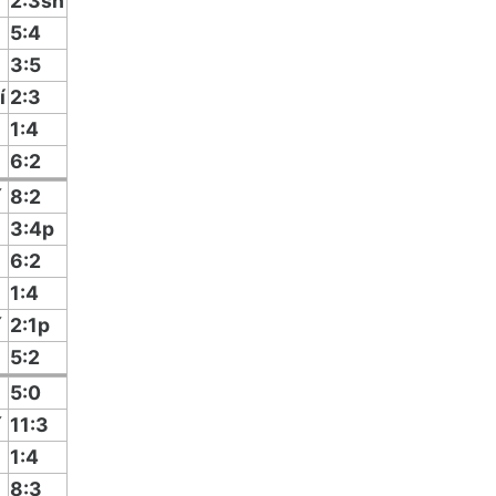
2:3sn
5:4
3:5
í
2:3
1:4
6:2
í
8:2
3:4p
6:2
1:4
í
2:1p
5:2
5:0
í
11:3
1:4
8:3