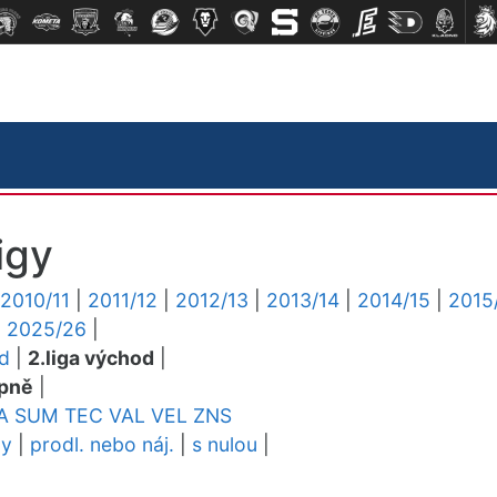
igy
2010/11
|
2011/12
|
2012/13
|
2013/14
|
2014/15
|
2015
|
2025/26
|
ed
|
2.liga východ
|
pně
|
A
SUM
TEC
VAL
VEL
ZNS
dy
|
prodl. nebo náj.
|
s nulou
|