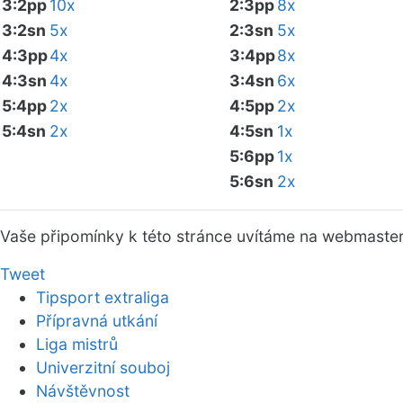
3:2pp
10x
2:3pp
8x
3:2sn
5x
2:3sn
5x
4:3pp
4x
3:4pp
8x
4:3sn
4x
3:4sn
6x
5:4pp
2x
4:5pp
2x
5:4sn
2x
4:5sn
1x
5:6pp
1x
5:6sn
2x
Vaše připomínky k této stránce uvítáme na webmaste
Tweet
Tipsport extraliga
Přípravná utkání
Liga mistrů
Univerzitní souboj
Návštěvnost