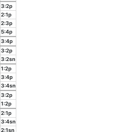
3:2p
2:1p
2:3p
5:4p
3:4p
3:2p
3:2sn
1:2p
3:4p
3:4sn
3:2p
1:2p
2:1p
3:4sn
2:1sn