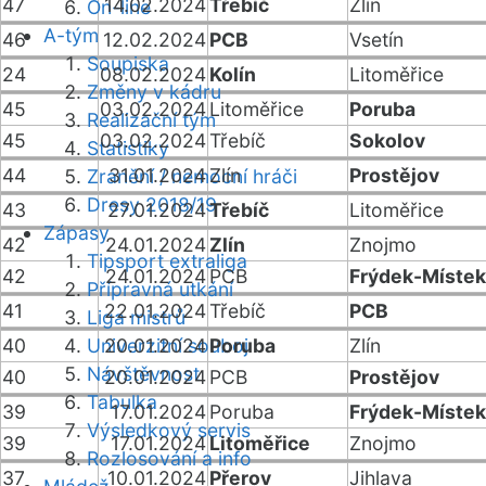
47
14.02.2024
Třebíč
Zlín
On-line
A-tým
46
12.02.2024
PCB
Vsetín
Soupiska
24
08.02.2024
Kolín
Litoměřice
Změny v kádru
45
03.02.2024
Litoměřice
Poruba
Realizační tým
45
03.02.2024
Třebíč
Sokolov
Statistiky
44
31.01.2024
Zlín
Prostějov
Zranění / nemocní hráči
Dresy 2018/19
43
27.01.2024
Třebíč
Litoměřice
Zápasy
42
24.01.2024
Zlín
Znojmo
Tipsport extraliga
42
24.01.2024
PCB
Frýdek-Místek
Přípravná utkání
41
22.01.2024
Třebíč
PCB
Liga mistrů
40
Univerzitní souboj
20.01.2024
Poruba
Zlín
Návštěvnost
40
20.01.2024
PCB
Prostějov
Tabulka
39
17.01.2024
Poruba
Frýdek-Místek
Výsledkový servis
39
17.01.2024
Litoměřice
Znojmo
Rozlosování a info
37
10.01.2024
Přerov
Jihlava