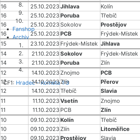
16
25.10.2023
Jihlava
Kolín
16
25.10.2023
Poruba
Třebíč
16
25.10.2023
Sokolov
Prostějov
Fanshop
16
25.10.2023
PCB
Frýdek-Místek
Archiv
15
23.10.2023
Frýdek-Místek
Jihlava
14
21.10.2023
Sokolov
Frýdek-Místek
14
21.10.2023
Poruba
Zlín
12
14.10.2023
Znojmo
PCB
12
14.10.2023
Zlín
Přerov
ČF1:
Hradec - Kometa 1:3
12
14.10.2023
Třebíč
Slavia
11
11.10.2023
Vsetín
Znojmo
11
11.10.2023
PCB
Zlín
10
09.10.2023
Kolín
Třebíč
10
09.10.2023
Zlín
Litoměřice
10
09.10.2023
Prostějov
Slavia