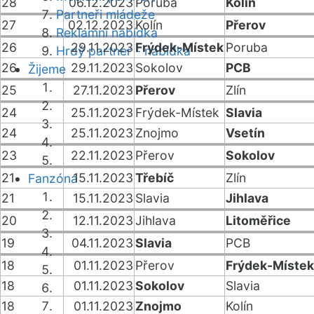
28
06.12.2023
Poruba
Kolín
Partneři mládeže
27
02.12.2023
Kolín
Přerov
Reklamní nabídka
26
29.11.2023
Frýdek-Místek
Poruba
Hrdý partner - nabídka
26
29.11.2023
Sokolov
PCB
Žijeme
25
27.11.2023
Přerov
Zlín
24
25.11.2023
Frýdek-Místek
Slavia
24
25.11.2023
Znojmo
Vsetín
23
22.11.2023
Přerov
Sokolov
21
15.11.2023
Třebíč
Zlín
Fanzóna
21
15.11.2023
Slavia
Jihlava
20
12.11.2023
Jihlava
Litoměřice
19
04.11.2023
Slavia
PCB
18
01.11.2023
Přerov
Frýdek-Místek
18
01.11.2023
Sokolov
Slavia
18
01.11.2023
Znojmo
Kolín