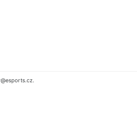
r
@esports.cz.