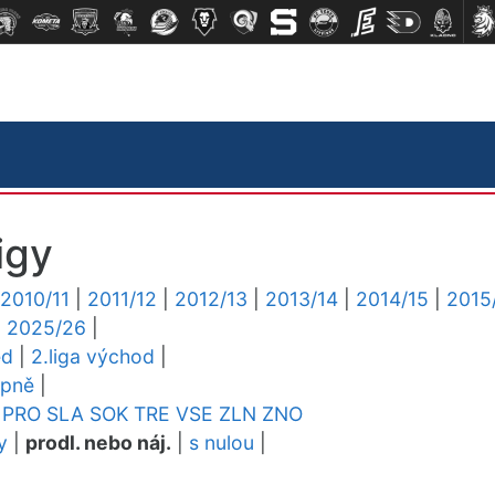
igy
2010/11
|
2011/12
|
2012/13
|
2013/14
|
2014/15
|
2015
|
2025/26
|
ed
|
2.liga východ
|
upně
|
PRO
SLA
SOK
TRE
VSE
ZLN
ZNO
y
|
prodl. nebo náj.
|
s nulou
|