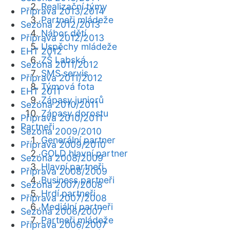
Realizační týmy
Příprava 2013/2014
Partneři mládeže
Sezóna 2012/2013
Nábor dětí
Příprava 2012/2013
Úspěchy mládeže
EHT 2012
ZŠ Labská
Sezóna 2011/2012
SMS servis
Příprava 2011/2012
Týmová fota
EHT 2011
Zápasy juniorů
Sezóna 2010/2011
Zápasy dorostu
Příprava 2010/2011
Partneři
Sezóna 2009/2010
Generální partner
Příprava 2009/2010
GOLD hlavní partner
Sezóna 2008/2009
Hlavní partneři
Příprava 2008/2009
Business partneři
Sezóna 2007/2008
Hrdí partneři
Příprava 2007/2008
Mediální partneři
Sezóna 2006/2007
Partneři mládeže
Příprava 2006/2007