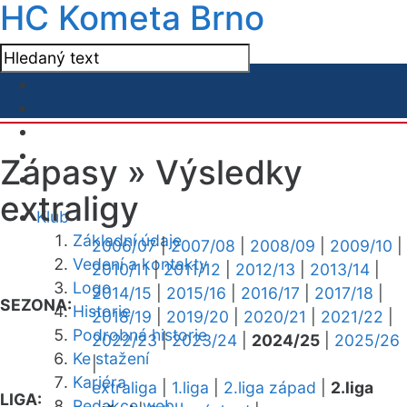
HC Kometa Brno
Zápasy »
Výsledky
extraligy
Klub
Základní údaje
2006/07
|
2007/08
|
2008/09
|
2009/10
|
Vedení a kontakty
2010/11
|
2011/12
|
2012/13
|
2013/14
|
Logo
2014/15
|
2015/16
|
2016/17
|
2017/18
|
SEZONA:
Historie
2018/19
|
2019/20
|
2020/21
|
2021/22
|
Podrobná historie
2022/23
|
2023/24
|
2024/25
|
2025/26
Ke stažení
|
Kariéra
extraliga
|
1.liga
|
2.liga západ
|
2.liga
LIGA:
Redakce webu