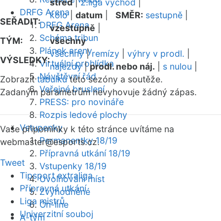
střed
|
2.liga východ
|
DRFG Arena
kolo
|
datum
|
SMĚR:
sestupně
|
SEŘADIT:
DRFG Arena
vzestupně
|
Schéma tribun
TÝM:
všechny
Plánek areny
všechny
|
remízy
|
výhry v prodl.
|
VÝSLEDKY:
Virtuální prohlídka
nájezdy
|
prodl. nebo náj.
|
s nulou
|
Návštěvní řád
Zobrazit
tabulku
této sezóny a soutěže.
Veřejné bruslení
Zadaným parametrům nevyhovuje žádný zápas.
PRESS: pro novináře
Rozpis ledové plochy
Vstupenky
Vaše připomínky k této stránce uvítáme na
Permanentky 18/19
webmaster
@esports.cz.
Přípravná utkání 18/19
Tweet
Vstupenky 18/19
Tipsport extraliga
Uvolňování míst
Přípravná utkání
Zvýhodněné
Liga mistrů
On-line
Univerzitní souboj
A-tým