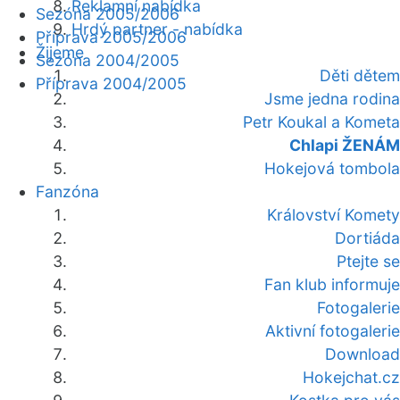
Reklamní nabídka
Sezóna 2005/2006
Hrdý partner - nabídka
Příprava 2005/2006
Žijeme
Sezóna 2004/2005
Děti dětem
Příprava 2004/2005
Jsme jedna rodina
Petr Koukal a Kometa
Chlapi ŽENÁM
Hokejová tombola
Fanzóna
Království Komety
Dortiáda
Ptejte se
Fan klub informuje
Fotogalerie
Aktivní fotogalerie
Download
Hokejchat.cz