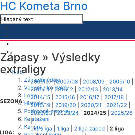
HC Kometa Brno
Zápasy »
Výsledky
extraligy
Klub
Základní údaje
2006/07
|
2007/08
|
2008/09
|
2009/10
|
Vedení a kontakty
2010/11
|
2011/12
|
2012/13
|
2013/14
|
Logo
2014/15
|
2015/16
|
2016/17
|
2017/18
|
SEZONA:
Historie
2018/19
|
2019/20
|
2020/21
|
2021/22
|
Podrobná historie
2022/23
|
2023/24
|
2024/25
|
2025/26
Ke stažení
|
Kariéra
extraliga
|
1.liga
|
2.liga západ
|
2.liga
LIGA:
Redakce webu