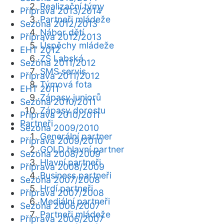
Realizační týmy
Příprava 2013/2014
Partneři mládeže
Sezóna 2012/2013
Nábor dětí
Příprava 2012/2013
Úspěchy mládeže
EHT 2012
ZŠ Labská
Sezóna 2011/2012
SMS servis
Příprava 2011/2012
Týmová fota
EHT 2011
Zápasy juniorů
Sezóna 2010/2011
Zápasy dorostu
Příprava 2010/2011
Partneři
Sezóna 2009/2010
Generální partner
Příprava 2009/2010
GOLD hlavní partner
Sezóna 2008/2009
Hlavní partneři
Příprava 2008/2009
Business partneři
Sezóna 2007/2008
Hrdí partneři
Příprava 2007/2008
Mediální partneři
Sezóna 2006/2007
Partneři mládeže
Příprava 2006/2007