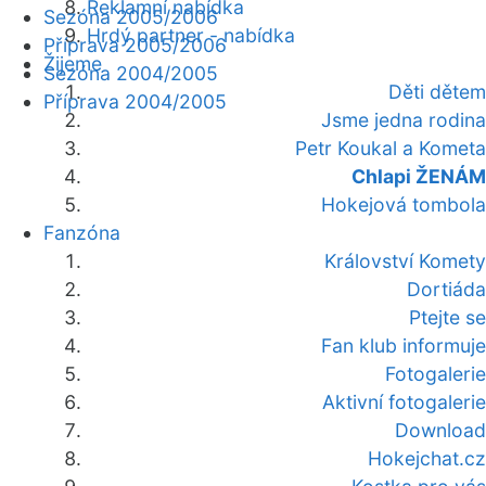
Reklamní nabídka
Sezóna 2005/2006
Hrdý partner - nabídka
Příprava 2005/2006
Žijeme
Sezóna 2004/2005
Děti dětem
Příprava 2004/2005
Jsme jedna rodina
Petr Koukal a Kometa
Chlapi ŽENÁM
Hokejová tombola
Fanzóna
Království Komety
Dortiáda
Ptejte se
Fan klub informuje
Fotogalerie
Aktivní fotogalerie
Download
Hokejchat.cz