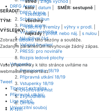
střed
|
2.liga východ
|
DRFG Arena
kolo
|
datum
|
SMĚR:
sestupně
|
SEŘADIT:
DRFG Arena
vzestupně
|
Schéma tribun
TÝM:
všechny
Plánek areny
všechny
|
remízy
|
výhry v prodl.
|
VÝSLEDKY:
Virtuální prohlídka
nájezdy
|
prodl. nebo náj.
|
s nulou
|
Návštěvní řád
Zobrazit
tabulku
této sezóny a soutěže.
Veřejné bruslení
Zadaným parametrům nevyhovuje žádný zápas.
PRESS: pro novináře
Rozpis ledové plochy
Vstupenky
Vaše připomínky k této stránce uvítáme na
Permanentky 18/19
webmaster
@esports.cz.
Přípravná utkání 18/19
Tweet
Vstupenky 18/19
Tipsport extraliga
Uvolňování míst
Přípravná utkání
Zvýhodněné
Liga mistrů
On-line
Univerzitní souboj
A-tým