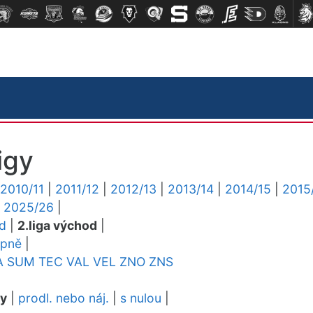
igy
2010/11
|
2011/12
|
2012/13
|
2013/14
|
2014/15
|
2015
|
2025/26
|
ed
|
2.liga východ
|
upně
|
A
SUM
TEC
VAL
VEL
ZNO
ZNS
dy
|
prodl. nebo náj.
|
s nulou
|