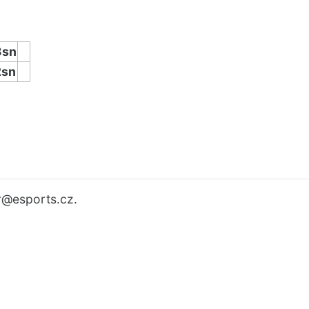
3sn
2sn
r
@esports.cz.