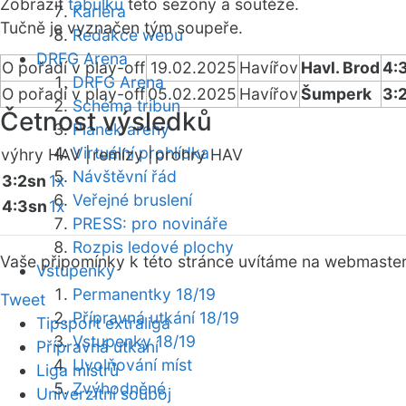
Zobrazit
tabulku
této sezóny a soutěže.
Kariéra
Tučně je vyznačen tým soupeře.
Redakce webu
DRFG Arena
O pořadí v play-off
19.02.2025
Havířov
Havl. Brod
4:
DRFG Arena
O pořadí v play-off
05.02.2025
Havířov
Šumperk
3:
Schéma tribun
Četnost výsledků
Plánek areny
Virtuální prohlídka
výhry HAV |
remízy |
prohry HAV
Návštěvní řád
3:2sn
1x
Veřejné bruslení
4:3sn
1x
PRESS: pro novináře
Rozpis ledové plochy
Vaše připomínky k této stránce uvítáme na webmaste
Vstupenky
Permanentky 18/19
Tweet
Přípravná utkání 18/19
Tipsport extraliga
Vstupenky 18/19
Přípravná utkání
Uvolňování míst
Liga mistrů
Zvýhodněné
Univerzitní souboj