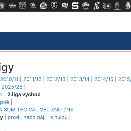
igy
2010/11
|
2011/12
|
2012/13
|
2013/14
|
2014/15
|
2015
|
2025/26
|
ed
|
2.liga východ
|
upně
|
A
SUM
TEC
VAL
VEL
ZNO
ZNS
dy
|
prodl. nebo náj.
|
s nulou
|