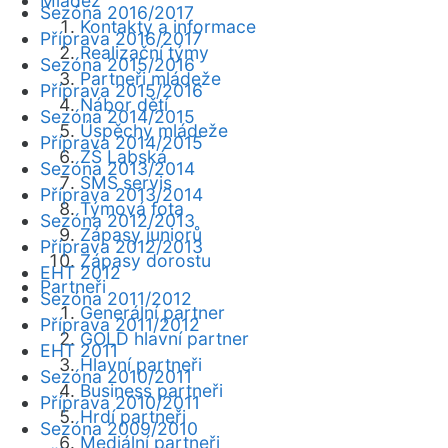
Mládež
Sezóna 2016/2017
Kontakty a informace
Příprava 2016/2017
Realizační týmy
Sezóna 2015/2016
Partneři mládeže
Příprava 2015/2016
Nábor dětí
Sezóna 2014/2015
Úspěchy mládeže
Příprava 2014/2015
ZŠ Labská
Sezóna 2013/2014
SMS servis
Příprava 2013/2014
Týmová fota
Sezóna 2012/2013
Zápasy juniorů
Příprava 2012/2013
Zápasy dorostu
EHT 2012
Partneři
Sezóna 2011/2012
Generální partner
Příprava 2011/2012
GOLD hlavní partner
EHT 2011
Hlavní partneři
Sezóna 2010/2011
Business partneři
Příprava 2010/2011
Hrdí partneři
Sezóna 2009/2010
Mediální partneři