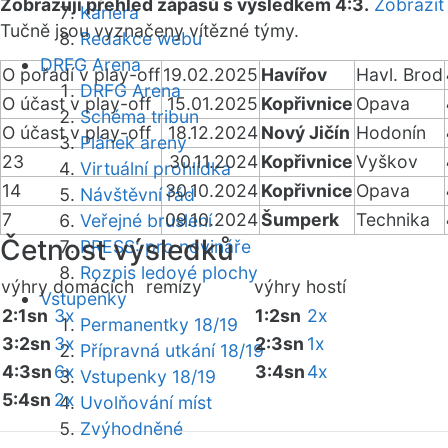
Zobrazuji přehled zápasů s výsledkem 4:3.
Zobrazit
Kariéra
Tučně jsou vyznačeny vítězné týmy.
Redakce webu
DRFG Arena
O pořadí v play-off
19.02.2025
Havířov
Havl. Brod
DRFG Arena
O účast v play-off
15.01.2025
Kopřivnice
Opava
Schéma tribun
O účast v play-off
18.12.2024
Nový Jičín
Hodonín
Plánek areny
23
30.11.2024
Kopřivnice
Vyškov
Virtuální prohlídka
14
30.10.2024
Kopřivnice
Opava
Návštěvní řád
7
09.10.2024
Šumperk
Technika
Veřejné bruslení
Četnost výsledků
PRESS: pro novináře
Rozpis ledové plochy
výhry domácích
remízy
výhry hostí
Vstupenky
2:1sn
3x
1:2sn
2x
Permanentky 18/19
3:2sn
3x
2:3sn
1x
Přípravná utkání 18/19
4:3sn
6x
3:4sn
4x
Vstupenky 18/19
5:4sn
2x
Uvolňování míst
Zvýhodněné