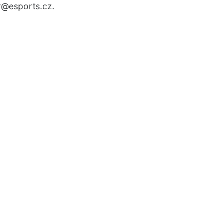
r
@esports.cz.