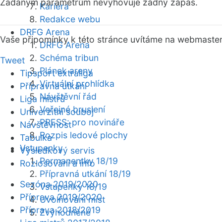
Zadaným parametrům nevyhovuje žádný zápas.
Kariéra
Redakce webu
DRFG Arena
Vaše připomínky k této stránce uvítáme na webmaste
DRFG Arena
Schéma tribun
Tweet
Plánek areny
Tipsport extraliga
Virtuální prohlídka
Přípravná utkání
Návštěvní řád
Liga mistrů
Veřejné bruslení
Univerzitní souboj
PRESS: pro novináře
Návštěvnost
Rozpis ledové plochy
Tabulka
Vstupenky
Výsledkový servis
Permanentky 18/19
Rozlosování a info
Přípravná utkání 18/19
Sezóna 2019/2020
Vstupenky 18/19
Příprava 2019/2020
Uvolňování míst
Příprava 2018/2019
Zvýhodněné