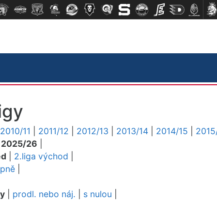
igy
2010/11
|
2011/12
|
2012/13
|
2013/14
|
2014/15
|
2015
|
2025/26
|
ed
|
2.liga východ
|
upně
|
dy
|
prodl. nebo náj.
|
s nulou
|