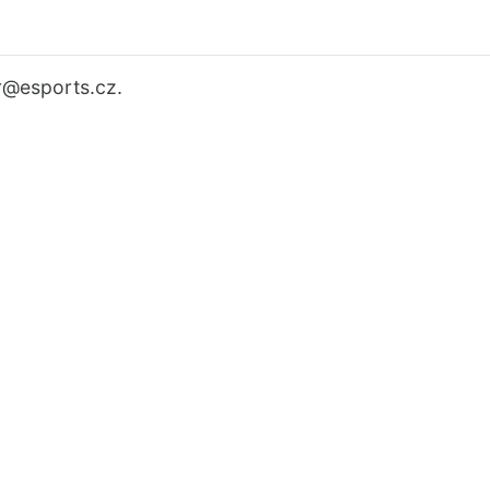
r
@esports.cz.