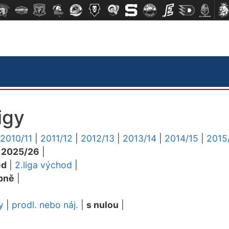
igy
2010/11
|
2011/12
|
2012/13
|
2013/14
|
2014/15
|
2015
|
2025/26
|
ed
|
2.liga východ
|
pně
|
y
|
prodl. nebo náj.
|
s nulou
|