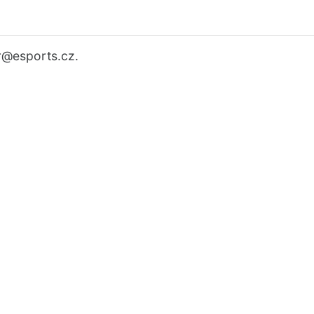
r
@esports.cz.