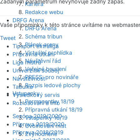
Zadaným parametrům nevyhovuje žádný zápas.
Kariéra
Redakce webu
DRFG Arena
Vaše připomínky k této stránce uvítáme na webmaste
DRFG Arena
Schéma tribun
Tweet
Plánek areny
Tipsport extraliga
Virtuální prohlídka
Přípravná utkání
Návštěvní řád
Liga mistrů
Veřejné bruslení
Univerzitní souboj
PRESS: pro novináře
Návštěvnost
Rozpis ledové plochy
Tabulka
Vstupenky
Výsledkový servis
Permanentky 18/19
Rozlosování a info
Přípravná utkání 18/19
Sezóna 2019/2020
Vstupenky 18/19
Příprava 2019/2020
Uvolňování míst
Příprava 2018/2019
Zvýhodněné