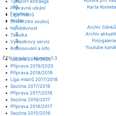
Kostka pro vás
Tipsport extraliga
Karta Kometa
Přípravná utkání
Fanshop
Liga mistrů
Archiv
Univerzitní souboj
Archiv článků
Návštěvnost
Archiv aktualit
Tabulka
Fotogalerie
Výsledkový servis
Youtube kanál
Rozlosování a info
ČF1:
Hradec - Kometa 1:3
Sezóna 2019/2020
Příprava 2019/2020
Příprava 2018/2019
Liga mistrů 2017/2018
Sezóna 2017/2018
Příprava 2017/2018
Sezóna 2016/2017
Příprava 2016/2017
Sezóna 2015/2016