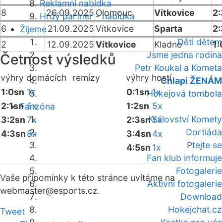
Reklamní nabídka
8
26.09.2025
Olomouc
Vítkovice
2
Hrdý partner - nabídka
6
21.09.2025
Vítkovice
Sparta
2
Žijeme
Děti dětem
2
12.09.2025
Vítkovice
Kladno
1:
Jsme jedna rodina
Četnost výsledků
Petr Koukal a Kometa
výhry domácích
remízy
výhry hostí
Chlapi ŽENÁM
1:0sn
1x
0:1sn
1x
Hokejová tombola
2:1sn
5x
1:2sn
5x
Fanzóna
Království Komety
3:2sn
7x
2:3sn
5x
Dortiáda
4:3sn
8x
3:4sn
4x
Ptejte se
4:5sn
1x
Fan klub informuje
Fotogalerie
Vaše připomínky k této stránce uvítáme na
Aktivní fotogalerie
webmaster
@esports.cz.
Download
Hokejchat.cz
Tweet