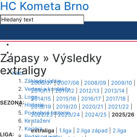
HC Kometa Brno
Zápasy »
Výsledky
extraligy
Klub
Základní údaje
2006/07
|
2007/08
|
2008/09
|
2009/10
|
Vedení a kontakty
2010/11
|
2011/12
|
2012/13
|
2013/14
|
Logo
2014/15
|
2015/16
|
2016/17
|
2017/18
|
SEZONA:
Historie
2018/19
|
2019/20
|
2020/21
|
2021/22
|
Podrobná historie
2022/23
|
2023/24
|
2024/25
|
2025/26
Ke stažení
|
Kariéra
extraliga
|
1.liga
|
2.liga západ
|
2.liga
LIGA:
Redakce webu