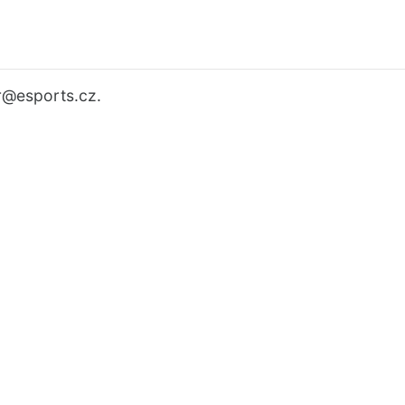
r
@esports.cz.