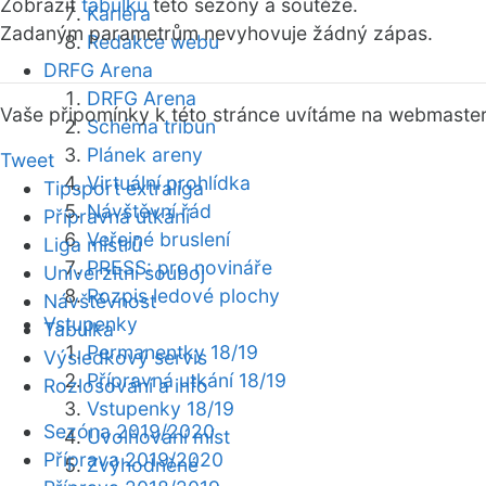
Zobrazit
tabulku
této sezóny a soutěže.
Kariéra
Zadaným parametrům nevyhovuje žádný zápas.
Redakce webu
DRFG Arena
DRFG Arena
Vaše připomínky k této stránce uvítáme na webmaste
Schéma tribun
Plánek areny
Tweet
Virtuální prohlídka
Tipsport extraliga
Návštěvní řád
Přípravná utkání
Veřejné bruslení
Liga mistrů
PRESS: pro novináře
Univerzitní souboj
Rozpis ledové plochy
Návštěvnost
Vstupenky
Tabulka
Permanentky 18/19
Výsledkový servis
Přípravná utkání 18/19
Rozlosování a info
Vstupenky 18/19
Sezóna 2019/2020
Uvolňování míst
Příprava 2019/2020
Zvýhodněné