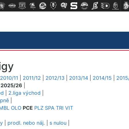
igy
2010/11
|
2011/12
|
2012/13
|
2013/14
|
2014/15
|
2015
|
2025/26
|
ed
|
2.liga východ
|
upně
|
MBL
OLO
PCE
PLZ
SPA
TRI
VIT
dy
|
prodl. nebo náj.
|
s nulou
|