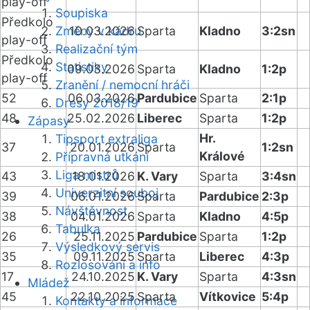
play-off
Soupiska
Předkolo
Změny v kádru
10.03.2026
Sparta
Kladno
3:2sn
play-off
Realizační tým
Předkolo
Statistiky
09.03.2026
Sparta
Kladno
1:2p
play-off
Zranění / nemocní hráči
52
06.03.2026
Pardubice
Sparta
2:1p
Dresy 2018/19
48
25.02.2026
Liberec
Sparta
1:2p
Zápasy
Hr.
Tipsport extraliga
37
20.01.2026
Sparta
1:2sn
Králové
Přípravná utkání
Liga mistrů
43
18.01.2026
K. Vary
Sparta
3:4sn
Univerzitní souboj
39
06.01.2026
Sparta
Pardubice
2:3p
Návštěvnost
38
04.01.2026
Sparta
Kladno
4:5p
Tabulka
26
25.11.2025
Pardubice
Sparta
1:2p
Výsledkový servis
35
09.11.2025
Sparta
Liberec
4:3p
Rozlosování a info
17
24.10.2025
K. Vary
Sparta
4:3sn
Mládež
45
22.10.2025
Sparta
Vítkovice
5:4p
Kontakty a informace