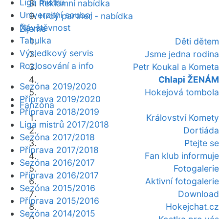
Liga mistrů
Reklamní nabídka
Univerzitní souboj
Hrdý partner - nabídka
Návštěvnost
Žijeme
Tabulka
Děti dětem
Výsledkový servis
Jsme jedna rodina
Rozlosování a info
Petr Koukal a Kometa
Chlapi ŽENÁM
Sezóna 2019/2020
Hokejová tombola
Příprava 2019/2020
Fanzóna
Příprava 2018/2019
Království Komety
Liga mistrů 2017/2018
Dortiáda
Sezóna 2017/2018
Ptejte se
Příprava 2017/2018
Fan klub informuje
Sezóna 2016/2017
Fotogalerie
Příprava 2016/2017
Aktivní fotogalerie
Sezóna 2015/2016
Download
Příprava 2015/2016
Hokejchat.cz
Sezóna 2014/2015