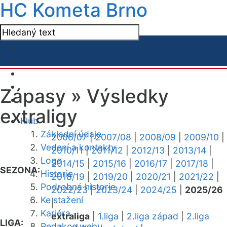
HC Kometa Brno
Zápasy »
Výsledky
extraligy
Klub
Základní údaje
2006/07
|
2007/08
|
2008/09
|
2009/10
|
Vedení a kontakty
2010/11
|
2011/12
|
2012/13
|
2013/14
|
Logo
2014/15
|
2015/16
|
2016/17
|
2017/18
|
SEZONA:
Historie
2018/19
|
2019/20
|
2020/21
|
2021/22
|
Podrobná historie
2022/23
|
2023/24
|
2024/25
|
2025/26
Ke stažení
|
Kariéra
extraliga
|
1.liga
|
2.liga západ
|
2.liga
LIGA:
Redakce webu