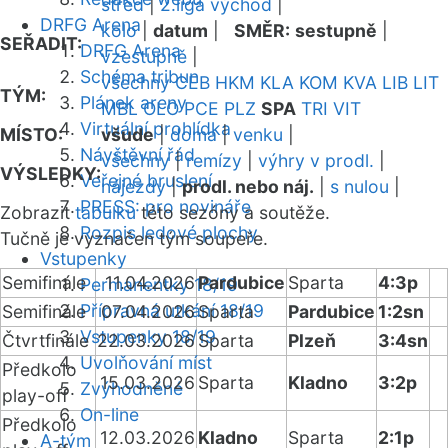
střed
|
2.liga východ
|
DRFG Arena
kolo
|
datum
|
SMĚR:
sestupně
|
SEŘADIT:
DRFG Arena
vzestupně
|
Schéma tribun
všechny
CEB
HKM
KLA
KOM
KVA
LIB
LIT
TÝM:
Plánek areny
MBL
OLO
PCE
PLZ
SPA
TRI
VIT
Virtuální prohlídka
MÍSTO:
všude
|
doma
|
venku
|
Návštěvní řád
všechny
|
remízy
|
výhry v prodl.
|
VÝSLEDKY:
Veřejné bruslení
nájezdy
|
prodl. nebo náj.
|
s nulou
|
PRESS: pro novináře
Zobrazit
tabulku
této sezóny a soutěže.
Rozpis ledové plochy
Tučně je vyznačen tým soupeře.
Vstupenky
Semifinále
11.04.2026
Pardubice
Sparta
4:3p
Permanentky 18/19
Přípravná utkání 18/19
Semifinále
07.04.2026
Sparta
Pardubice
1:2sn
Vstupenky 18/19
Čtvrtfinále
22.03.2026
Sparta
Plzeň
3:4sn
Uvolňování míst
Předkolo
15.03.2026
Sparta
Kladno
3:2p
Zvýhodněné
play-off
On-line
Předkolo
12.03.2026
Kladno
Sparta
2:1p
A-tým