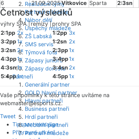
6
21.09.2025
Vítkovice
Sparta
2:3sn
Realizační týmy
Četnost výsledků
Partneři mládeže
Nábor dětí
výhry SPA |
remízy |
prohry SPA
Úspěchy mládeže
2:1pp
2x
1:2pp
3x
ZŠ Labská
3:2pp
1x
1:2sn
2x
SMS servis
3:2sn
2x
2:3pp
1x
Týmová fota
4:3pp
1x
3:4pp
1x
Zápasy juniorů
4:3sn
1x
3:4sn
2x
Zápasy dorostu
5:4pp
1x
4:5pp
1x
Partneři
Generální partner
GOLD hlavní partner
Vaše připomínky k této stránce uvítáme na
Hlavní partneři
webmaster
@esports.cz.
Business partneři
Tweet
Hrdí partneři
Tipsport extraliga
Mediální partneři
Přípravná utkání
Partneři mládeže