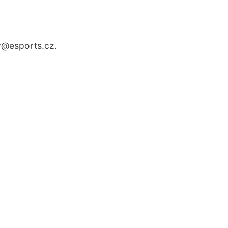
r
@esports.cz.