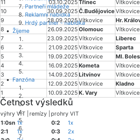
11
03.10.2025
Třinec
Vítkovice
Partneři mládeže
10
30.09.2025
Č.Budějovice
Vítkovice
Reklamní nabídka
9
28.09.2025
Vítkovice
Hr. Králo
Hrdý partner - nabídka
8
26.09.2025
Olomouc
Vítkovice
Žijeme
7
23.09.2025
Vítkovice
Liberec
6
21.09.2025
Vítkovice
Sparta
5
19.09.2025
Vítkovice
Ml. Boles
4
16.09.2025
Kometa
Vítkovice
3
14.09.2025
Litvínov
Vítkovice
Fanzóna
2
12.09.2025
Vítkovice
Kladno
1
10.09.2025
K. Vary
Vítkovice
Četnost výsledků
výhry VIT |
remízy |
prohry VIT
1:0sn
1x
0:2
1x
2:1
1x
0:3
2x