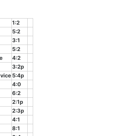
1:2
5:2
3:1
5:2
e
4:2
3:2p
vice
5:4p
4:0
6:2
2:1p
2:3p
4:1
8:1