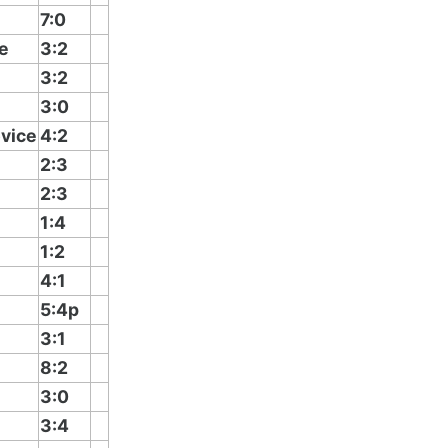
7:0
e
3:2
3:2
3:0
vice
4:2
2:3
2:3
1:4
1:2
4:1
5:4p
3:1
8:2
3:0
3:4