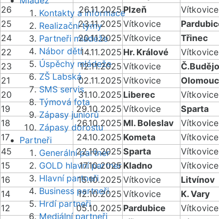
Mládež
26
26.11.2025
Plzeň
Vítkovice
Kontakty a informace
25
23.11.2025
Vítkovice
Pardubic
Realizační týmy
24
20.11.2025
Vítkovice
Třinec
Partneři mládeže
Nábor dětí
22
14.11.2025
Hr. Králové
Vítkovice
Úspěchy mládeže
23
12.11.2025
Vítkovice
Č.Budějo
ZŠ Labská
21
02.11.2025
Vítkovice
Olomouc
SMS servis
20
31.10.2025
Liberec
Vítkovice
Týmová fota
19
29.10.2025
Vítkovice
Sparta
Zápasy juniorů
18
26.10.2025
Ml. Boleslav
Vítkovice
Zápasy dorostu
17
24.10.2025
Kometa
Vítkovice
Partneři
45
22.10.2025
Sparta
Vítkovice
Generální partner
15
GOLD hlavní partner
17.10.2025
Kladno
Vítkovice
Hlavní partneři
16
15.10.2025
Vítkovice
Litvínov
Business partneři
14
12.10.2025
Vítkovice
K. Vary
Hrdí partneři
12
05.10.2025
Pardubice
Vítkovice
Mediální partneři