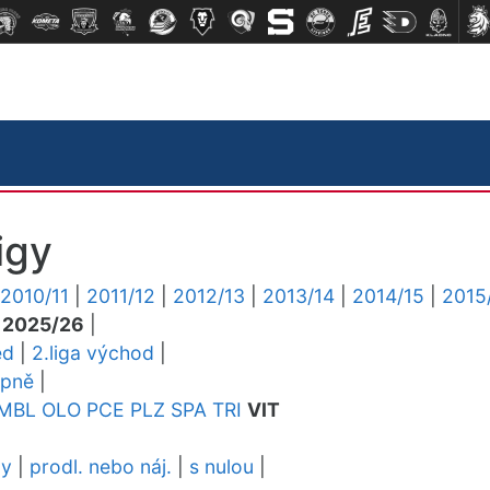
igy
2010/11
|
2011/12
|
2012/13
|
2013/14
|
2014/15
|
2015
|
2025/26
|
ed
|
2.liga východ
|
upně
|
MBL
OLO
PCE
PLZ
SPA
TRI
VIT
dy
|
prodl. nebo náj.
|
s nulou
|