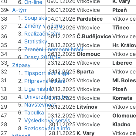
40
09.01.2026
Vítkovice
K. Vary
On-line
39
A-tým
06.01.2026
Vítkovice
Plzeň
Soupiska
38
04.01.2026
Pardubice
Vítkovice
Změny v kádru
37
02.01.2026
Vítkovice
Třinec
Realizační tým
36
30.12.2025
Č.Budějovice
Vítkovice
Statistiky
35
28.12.2025
Vítkovice
Hr. Králo
Zranění / nemocní hráči
34
26.12.2025
Olomouc
Vítkovice
Dresy 2018/19
33
23.12.2025
Vítkovice
Liberec
Zápasy
32
21.12.2025
Sparta
Vítkovice
Tipsport extraliga
31
19.12.2025
Vítkovice
Ml. Boles
Přípravná utkání
Liga mistrů
13
17.12.2025
Vítkovice
Plzeň
Univerzitní souboj
30
07.12.2025
Vítkovice
Kometa
Návštěvnost
29
05.12.2025
Litvínov
Vítkovice
Tabulka
47
03.12.2025
Vítkovice
Olomouc
Výsledkový servis
28
30.11.2025
Vítkovice
Kladno
Rozlosování a info
27
28.11.2025
K. Vary
Vítkovice