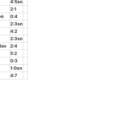
4:5sn
2:1
vé
0:4
2:3sn
4:2
2:3sn
lav
2:4
5:2
0:3
1:0sn
4:7