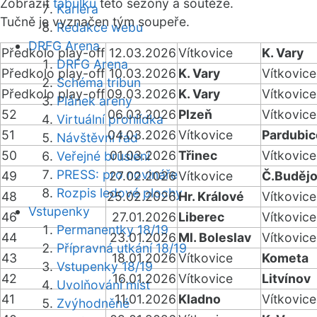
Zobrazit
tabulku
této sezóny a soutěže.
Kariéra
Tučně je vyznačen tým soupeře.
Redakce webu
DRFG Arena
Předkolo play-off
12.03.2026
Vítkovice
K. Vary
DRFG Arena
Předkolo play-off
10.03.2026
K. Vary
Vítkovice
Schéma tribun
Předkolo play-off
09.03.2026
K. Vary
Vítkovice
Plánek areny
52
06.03.2026
Plzeň
Vítkovice
Virtuální prohlídka
51
04.03.2026
Vítkovice
Pardubic
Návštěvní řád
50
01.03.2026
Třinec
Vítkovice
Veřejné bruslení
PRESS: pro novináře
49
27.02.2026
Vítkovice
Č.Budějo
Rozpis ledové plochy
48
25.02.2026
Hr. Králové
Vítkovice
Vstupenky
46
27.01.2026
Liberec
Vítkovice
Permanentky 18/19
44
23.01.2026
Ml. Boleslav
Vítkovice
Přípravná utkání 18/19
43
18.01.2026
Vítkovice
Kometa
Vstupenky 18/19
42
16.01.2026
Vítkovice
Litvínov
Uvolňování míst
41
11.01.2026
Kladno
Vítkovice
Zvýhodněné