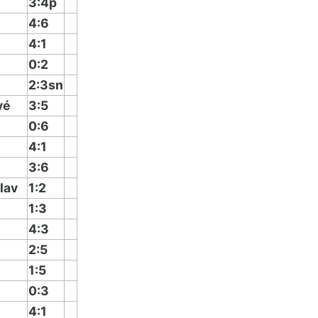
3:4p
4:6
4:1
0:2
2:3sn
vé
3:5
0:6
4:1
3:6
lav
1:2
1:3
4:3
2:5
1:5
0:3
4:1