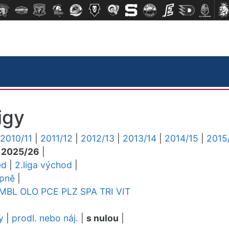
igy
2010/11
|
2011/12
|
2012/13
|
2013/14
|
2014/15
|
2015
|
2025/26
|
ed
|
2.liga východ
|
upně
|
MBL
OLO
PCE
PLZ
SPA
TRI
VIT
y
|
prodl. nebo náj.
|
s nulou
|