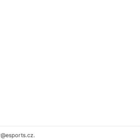
r
@esports.cz.