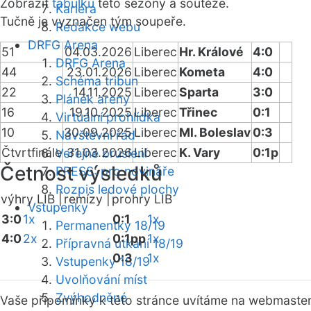
Zobrazit
tabulku
této sezóny a soutěže.
Kariéra
Tučně je vyznačen tým soupeře.
Redakce webu
DRFG Arena
51
04.03.2026
Liberec
Hr. Králové
4:0
DRFG Arena
44
23.01.2026
Liberec
Kometa
4:0
Schéma tribun
22
14.11.2025
Liberec
Sparta
3:0
Plánek areny
16
19.10.2025
Liberec
Třinec
0:1
Virtuální prohlídka
10
30.09.2025
Liberec
Ml. Boleslav
0:3
Návštěvní řád
Čtvrtfinále
31.03.2026
Liberec
K. Vary
0:1p
Veřejné bruslení
Četnost výsledků
PRESS: pro novináře
Rozpis ledové plochy
výhry LIB |
remízy |
prohry LIB
Vstupenky
3:0
1x
0:1
1x
Permanentky 18/19
4:0
2x
0:1pp
1x
Přípravná utkání 18/19
0:3
1x
Vstupenky 18/19
Uvolňování míst
Zvýhodněné
Vaše připomínky k této stránce uvítáme na webmaste