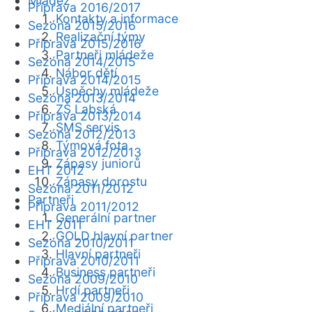
Mládež
Příprava 2016/2017
Kontakty a informace
Sezóna 2015/2016
Realizační týmy
Příprava 2015/2016
Partneři mládeže
Sezóna 2014/2015
Nábor dětí
Příprava 2014/2015
Úspěchy mládeže
Sezóna 2013/2014
ZŠ Labská
Příprava 2013/2014
SMS servis
Sezóna 2012/2013
Týmová fota
Příprava 2012/2013
Zápasy juniorů
EHT 2012
Zápasy dorostu
Sezóna 2011/2012
Partneři
Příprava 2011/2012
Generální partner
EHT 2011
GOLD hlavní partner
Sezóna 2010/2011
Hlavní partneři
Příprava 2010/2011
Business partneři
Sezóna 2009/2010
Hrdí partneři
Příprava 2009/2010
Mediální partneři