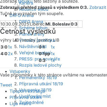
Zobrazit
tabulku
této sezóny a soutěže.
Kariéra
Zobrazuji přehled zápasů s výsledkem 0:3.
Zobrazit
Redakce webu
Tučně je vyznačen tým soupeře.
DRFG Arena
DRFG Arena
10
30.09.2025
Liberec
Ml. Boleslav
0:3
Schéma tribun
Četnost výsledků
Plánek areny
výhry LIB |
remízy |
prohry LIB
Virtuální prohlídka
Návštěvní řád
3:0
1x
0:1
1x
Veřejné bruslení
4:0
2x
0:1pp
1x
PRESS: pro novináře
0:3
1x
Rozpis ledové plochy
Vstupenky
Vaše připomínky k této stránce uvítáme na webmaste
Permanentky 18/19
Přípravná utkání 18/19
Tweet
Vstupenky 18/19
Tipsport extraliga
Uvolňování míst
Přípravná utkání
Zvýhodněné
Liga mistrů