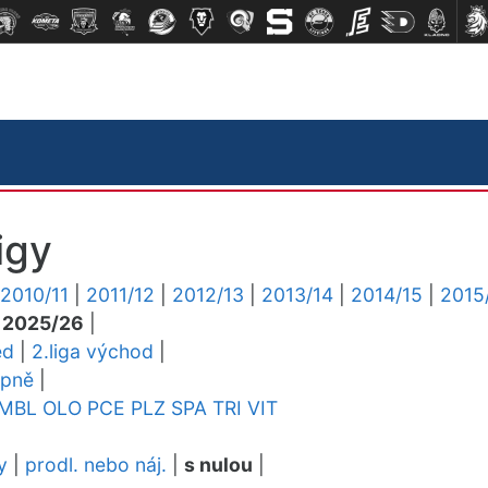
igy
2010/11
|
2011/12
|
2012/13
|
2013/14
|
2014/15
|
2015
|
2025/26
|
ed
|
2.liga východ
|
upně
|
MBL
OLO
PCE
PLZ
SPA
TRI
VIT
y
|
prodl. nebo náj.
|
s nulou
|