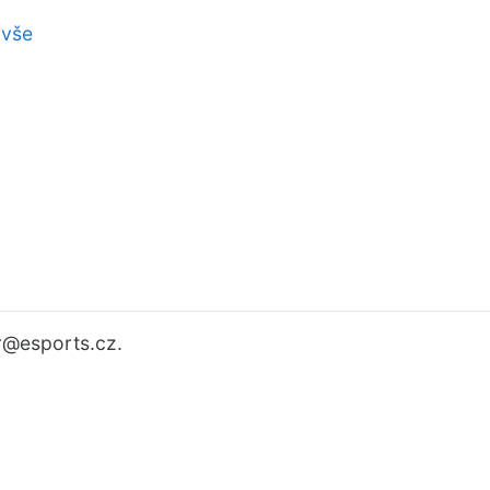
 vše
r
@esports.cz.