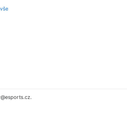
 vše
r
@esports.cz.