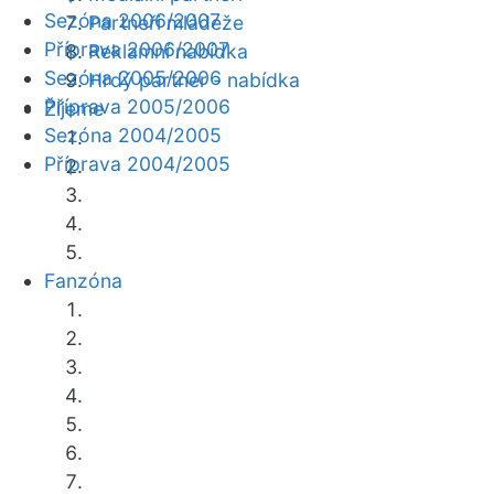
Sezóna 2006/2007
Partneři mládeže
Příprava 2006/2007
Reklamní nabídka
Sezóna 2005/2006
Hrdý partner - nabídka
Příprava 2005/2006
Žijeme
Sezóna 2004/2005
Příprava 2004/2005
Fanzóna