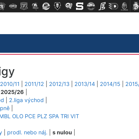
igy
2010/11
|
2011/12
|
2012/13
|
2013/14
|
2014/15
|
2015
|
2025/26
|
ed
|
2.liga východ
|
upně
|
MBL
OLO
PCE
PLZ
SPA
TRI
VIT
y
|
prodl. nebo náj.
|
s nulou
|