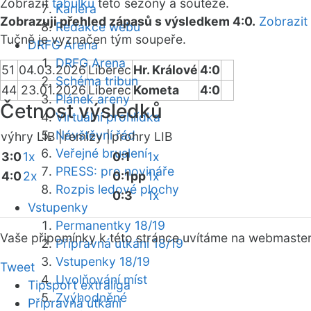
Zobrazit
tabulku
této sezóny a soutěže.
Kariéra
Zobrazuji přehled zápasů s výsledkem 4:0.
Zobrazit
Redakce webu
Tučně je vyznačen tým soupeře.
DRFG Arena
DRFG Arena
51
04.03.2026
Liberec
Hr. Králové
4:0
Schéma tribun
44
23.01.2026
Liberec
Kometa
4:0
Plánek areny
Četnost výsledků
Virtuální prohlídka
Návštěvní řád
výhry LIB |
remízy |
prohry LIB
Veřejné bruslení
3:0
1x
0:1
1x
PRESS: pro novináře
4:0
2x
0:1pp
1x
Rozpis ledové plochy
0:3
1x
Vstupenky
Permanentky 18/19
Vaše připomínky k této stránce uvítáme na webmaste
Přípravná utkání 18/19
Vstupenky 18/19
Tweet
Uvolňování míst
Tipsport extraliga
Zvýhodněné
Přípravná utkání