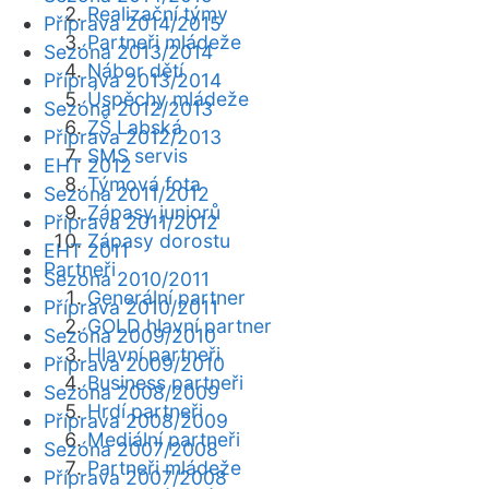
Realizační týmy
Příprava 2014/2015
Partneři mládeže
Sezóna 2013/2014
Nábor dětí
Příprava 2013/2014
Úspěchy mládeže
Sezóna 2012/2013
ZŠ Labská
Příprava 2012/2013
SMS servis
EHT 2012
Týmová fota
Sezóna 2011/2012
Zápasy juniorů
Příprava 2011/2012
Zápasy dorostu
EHT 2011
Partneři
Sezóna 2010/2011
Generální partner
Příprava 2010/2011
GOLD hlavní partner
Sezóna 2009/2010
Hlavní partneři
Příprava 2009/2010
Business partneři
Sezóna 2008/2009
Hrdí partneři
Příprava 2008/2009
Mediální partneři
Sezóna 2007/2008
Partneři mládeže
Příprava 2007/2008