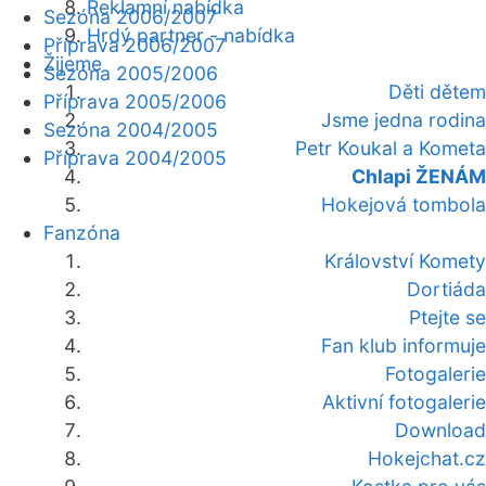
Reklamní nabídka
Sezóna 2006/2007
Hrdý partner - nabídka
Příprava 2006/2007
Žijeme
Sezóna 2005/2006
Děti dětem
Příprava 2005/2006
Jsme jedna rodina
Sezóna 2004/2005
Petr Koukal a Kometa
Příprava 2004/2005
Chlapi ŽENÁM
Hokejová tombola
Fanzóna
Království Komety
Dortiáda
Ptejte se
Fan klub informuje
Fotogalerie
Aktivní fotogalerie
Download
Hokejchat.cz