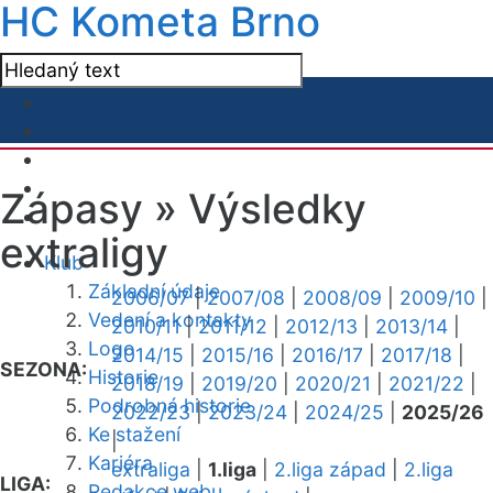
HC Kometa Brno
Zápasy »
Výsledky
extraligy
Klub
Základní údaje
2006/07
|
2007/08
|
2008/09
|
2009/10
|
Vedení a kontakty
2010/11
|
2011/12
|
2012/13
|
2013/14
|
Logo
2014/15
|
2015/16
|
2016/17
|
2017/18
|
SEZONA:
Historie
2018/19
|
2019/20
|
2020/21
|
2021/22
|
Podrobná historie
2022/23
|
2023/24
|
2024/25
|
2025/26
Ke stažení
|
Kariéra
extraliga
|
1.liga
|
2.liga západ
|
2.liga
LIGA:
Redakce webu