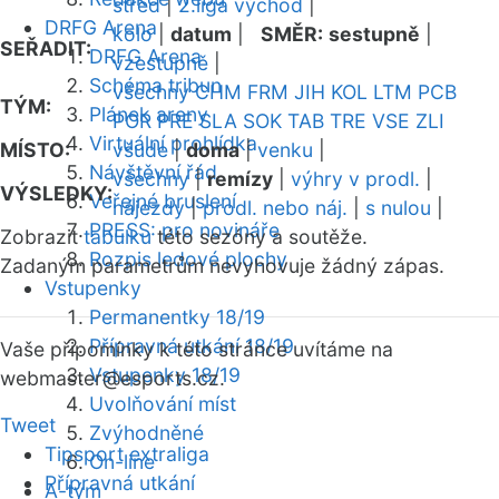
střed
|
2.liga východ
|
DRFG Arena
kolo
|
datum
|
SMĚR:
sestupně
|
SEŘADIT:
DRFG Arena
vzestupně
|
Schéma tribun
všechny
CHM
FRM
JIH
KOL
LTM
PCB
TÝM:
Plánek areny
POR
PRE
SLA
SOK
TAB
TRE
VSE
ZLI
Virtuální prohlídka
MÍSTO:
všude
|
doma
|
venku
|
Návštěvní řád
všechny
|
remízy
|
výhry v prodl.
|
VÝSLEDKY:
Veřejné bruslení
nájezdy
|
prodl. nebo náj.
|
s nulou
|
PRESS: pro novináře
Zobrazit
tabulku
této sezóny a soutěže.
Rozpis ledové plochy
Zadaným parametrům nevyhovuje žádný zápas.
Vstupenky
Permanentky 18/19
Přípravná utkání 18/19
Vaše připomínky k této stránce uvítáme na
Vstupenky 18/19
webmaster
@esports.cz.
Uvolňování míst
Tweet
Zvýhodněné
Tipsport extraliga
On-line
Přípravná utkání
A-tým