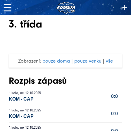
+
☰
3. třída
Zobrazení:
pouze doma
|
pouze venku
|
vše
Rozpis zápasů
1.kolo, ne 12.10.2025
0:0
KOM
-
CAP
1.kolo, ne 12.10.2025
0:0
KOM
-
CAP
1.kolo, ne 12.10.2025
0:0