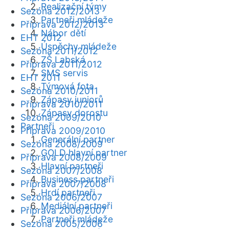
Realizační týmy
Sezóna 2012/2013
Partneři mládeže
Příprava 2012/2013
Nábor dětí
EHT 2012
Úspěchy mládeže
Sezóna 2011/2012
ZŠ Labská
Příprava 2011/2012
SMS servis
EHT 2011
Týmová fota
Sezóna 2010/2011
Zápasy juniorů
Příprava 2010/2011
Zápasy dorostu
Sezóna 2009/2010
Partneři
Příprava 2009/2010
Generální partner
Sezóna 2008/2009
GOLD hlavní partner
Příprava 2008/2009
Hlavní partneři
Sezóna 2007/2008
Business partneři
Příprava 2007/2008
Hrdí partneři
Sezóna 2006/2007
Mediální partneři
Příprava 2006/2007
Partneři mládeže
Sezóna 2005/2006