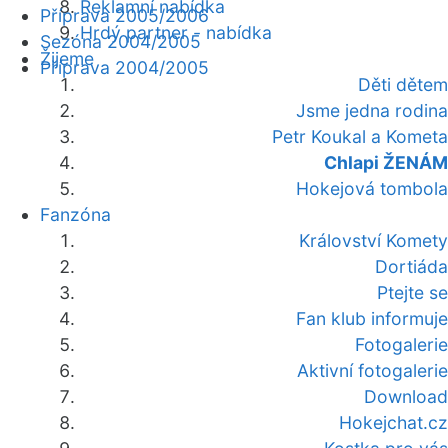
Reklamní nabídka
Příprava 2005/2006
Hrdý partner - nabídka
Sezóna 2004/2005
Žijeme
Příprava 2004/2005
Děti dětem
Jsme jedna rodina
Petr Koukal a Kometa
Chlapi ŽENÁM
Hokejová tombola
Fanzóna
Království Komety
Dortiáda
Ptejte se
Fan klub informuje
Fotogalerie
Aktivní fotogalerie
Download
Hokejchat.cz