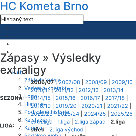
HC Kometa Brno
Zápasy »
Výsledky
extraligy
Klub
Základní údaje
2006/07
|
2007/08
|
2008/09
|
2009/10
|
Vedení a kontakty
2010/11
|
2011/12
|
2012/13
|
2013/14
|
Logo
SEZONA:
2014/15
|
2015/16
|
2016/17
|
2017/18
|
Historie
2018/19
|
2019/20
|
2020/21
|
2021/22
|
Podrobná historie
2022/23
|
2023/24
|
2024/25
|
2025/26
|
Ke stažení
extraliga
|
1.liga
|
2.liga západ
|
2.liga
LIGA:
Kariéra
střed
|
2.liga východ
|
Redakce webu