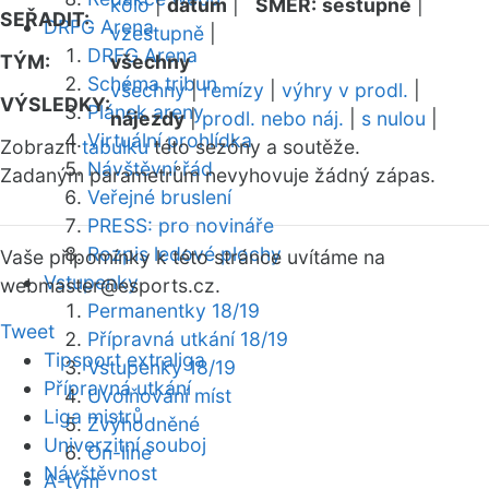
kolo
|
datum
|
SMĚR:
sestupně
|
SEŘADIT:
DRFG Arena
vzestupně
|
DRFG Arena
TÝM:
všechny
Schéma tribun
všechny
|
remízy
|
výhry v prodl.
|
VÝSLEDKY:
Plánek areny
nájezdy
|
prodl. nebo náj.
|
s nulou
|
Virtuální prohlídka
Zobrazit
tabulku
této sezóny a soutěže.
Návštěvní řád
Zadaným parametrům nevyhovuje žádný zápas.
Veřejné bruslení
PRESS: pro novináře
Rozpis ledové plochy
Vaše připomínky k této stránce uvítáme na
Vstupenky
webmaster
@esports.cz.
Permanentky 18/19
Tweet
Přípravná utkání 18/19
Tipsport extraliga
Vstupenky 18/19
Přípravná utkání
Uvolňování míst
Liga mistrů
Zvýhodněné
Univerzitní souboj
On-line
Návštěvnost
A-tým