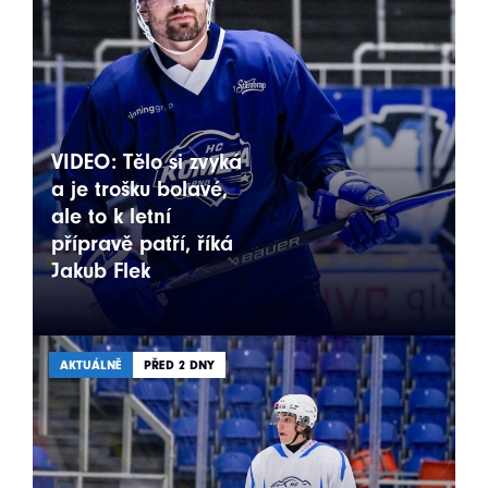
VIDEO: Tělo si zvyká
a je trošku bolavé,
ale to k letní
přípravě patří, říká
Jakub Flek
AKTUÁLNĚ
PŘED 2 DNY