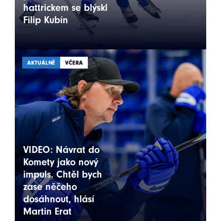
hattrickem se blýskl
Filip Kubín
AKTUÁLNĚ
VČERA
VIDEO: Návrat do
Komety jako nový
impuls. Chtěl bych
zase něčeho
dosáhnout, hlásí
Martin Erat