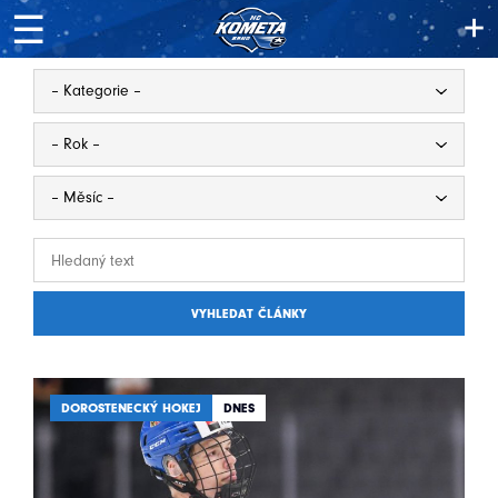
+
☰
VYHLEDAT ČLÁNKY
DOROSTENECKÝ HOKEJ
DNES