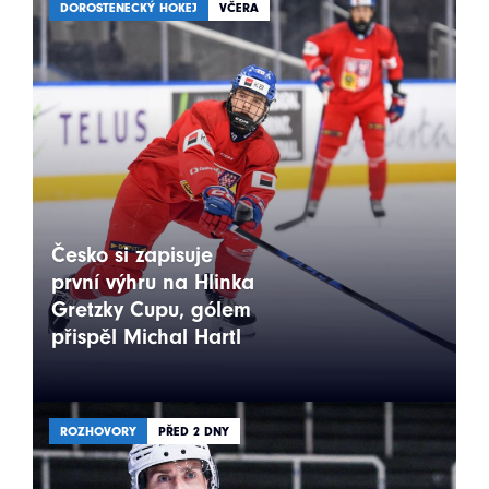
DOROSTENECKÝ HOKEJ
VČERA
Česko si zapisuje
první výhru na Hlinka
Gretzky Cupu, gólem
přispěl Michal Hartl
ROZHOVORY
PŘED 2 DNY