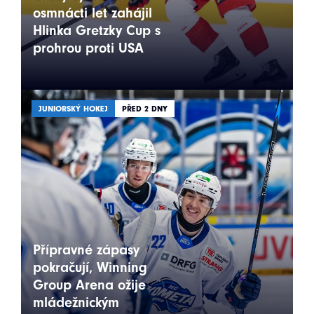
osmnácti let zahájil
Hlinka Gretzky Cup s
prohrou proti USA
JUNIORSKÝ HOKEJ
PŘED 2 DNY
Přípravné zápasy
pokračují, Winning
Group Arena ožije
mládežnickým