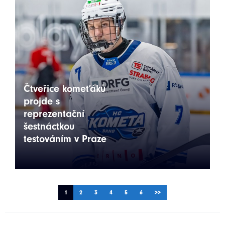
Čtveřice komeťáků
projde s
reprezentační
šestnáctkou
testováním v Praze
1
2
3
4
5
6
>>