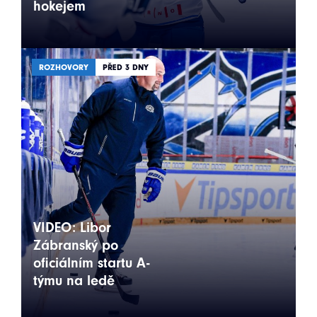
hokejem
ROZHOVORY
PŘED 3 DNY
VIDEO: Libor
Zábranský po
oficiálním startu A-
týmu na ledě