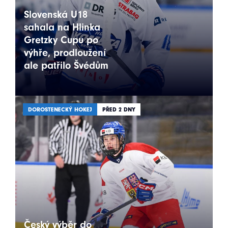
Slovenská U18
sahala na Hlinka
Gretzky Cupu po
výhře, prodloužení
ale patřilo Švédům
DOROSTENECKÝ HOKEJ
PŘED 2 DNY
Český výběr do