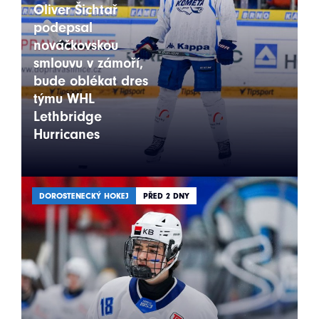
Oliver Šichtař
podepsal
nováčkovskou
smlouvu v zámoří,
bude oblékat dres
týmu WHL
Lethbridge
Hurricanes
DOROSTENECKÝ HOKEJ
PŘED 2 DNY