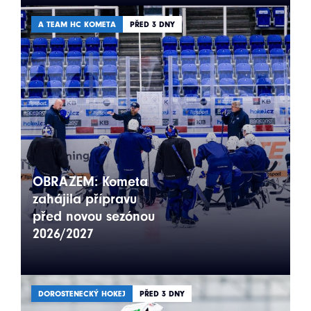
A TEAM HC KOMETA
PŘED 3 DNY
OBRAZEM: Kometa
zahájila přípravu
před novou sezónou
2026/2027
DOROSTENECKÝ HOKEJ
PŘED 3 DNY