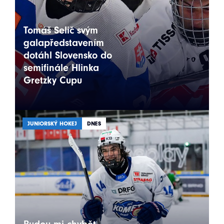
Tomáš Selič svým
galapředstavením
dotáhl Slovensko do
semifinále Hlinka
Gretzky Cupu
JUNIORSKÝ HOKEJ
DNES