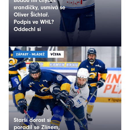
Budou mi chybět
srandičky, usmívá se
Oliver Šichtař.
Podpis ve WHL?
Oddechl si
ZÁPASY - MLÁDEŽ
VČERA
Starší dorost si
poradil se Zlínem,