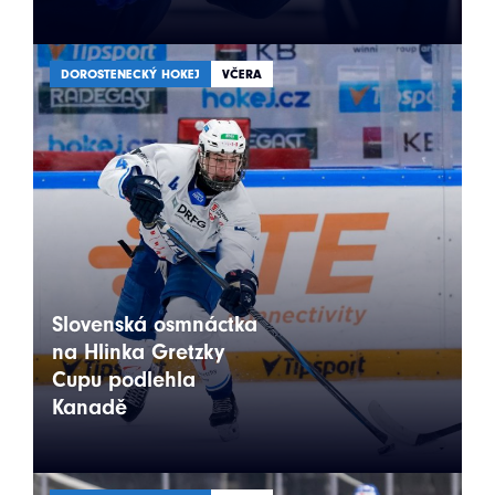
DOROSTENECKÝ HOKEJ
VČERA
Slovenská osmnáctka
na Hlinka Gretzky
Cupu podlehla
Kanadě