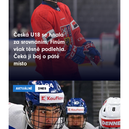
Česká U18 se hnala
za srovnáním, Finům
však těsně podlehla.
Čeká ji boj o páté
místo
AKTUÁLNĚ
DNES