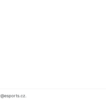
r
@esports.cz.