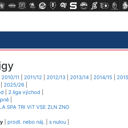
igy
|
2010/11
|
2011/12
|
2012/13
|
2013/14
|
2014/15
|
2015
|
2025/26
|
ed
|
2.liga východ
|
upně
|
LA
SPA
TRI
VIT
VSE
ZLN
ZNO
dy
|
prodl. nebo náj.
|
s nulou
|