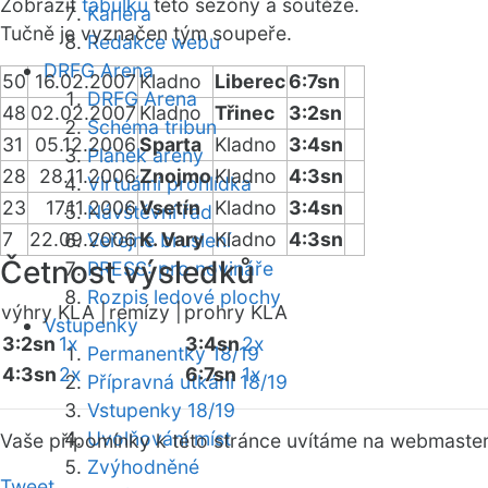
Zobrazit
tabulku
této sezóny a soutěže.
Kariéra
Tučně je vyznačen tým soupeře.
Redakce webu
DRFG Arena
50
16.02.2007
Kladno
Liberec
6:7sn
DRFG Arena
48
02.02.2007
Kladno
Třinec
3:2sn
Schéma tribun
31
05.12.2006
Sparta
Kladno
3:4sn
Plánek areny
28
28.11.2006
Znojmo
Kladno
4:3sn
Virtuální prohlídka
23
17.11.2006
Vsetín
Kladno
3:4sn
Návštěvní řád
7
22.09.2006
K. Vary
Kladno
4:3sn
Veřejné bruslení
Četnost výsledků
PRESS: pro novináře
Rozpis ledové plochy
výhry KLA |
remízy |
prohry KLA
Vstupenky
3:2sn
1x
3:4sn
2x
Permanentky 18/19
4:3sn
2x
6:7sn
1x
Přípravná utkání 18/19
Vstupenky 18/19
Uvolňování míst
Vaše připomínky k této stránce uvítáme na webmaste
Zvýhodněné
Tweet