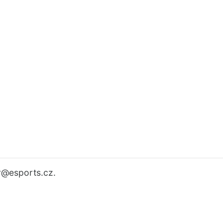
r
@esports.cz.