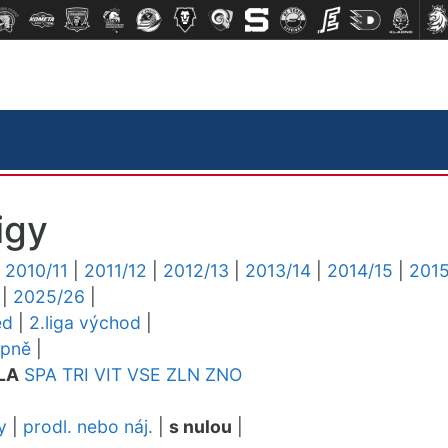
igy
|
2010/11
|
2011/12
|
2012/13
|
2013/14
|
2014/15
|
2015
|
2025/26
|
ed
|
2.liga východ
|
upně
|
LA
SPA
TRI
VIT
VSE
ZLN
ZNO
y
|
prodl. nebo náj.
|
s nulou
|