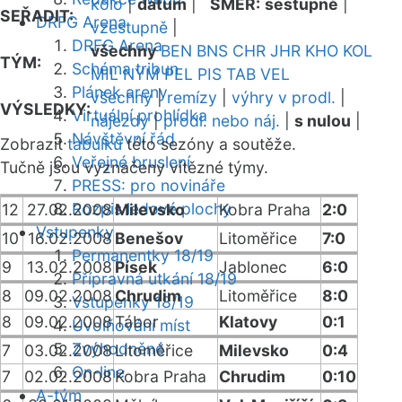
kolo
|
datum
|
SMĚR:
sestupně
|
SEŘADIT:
DRFG Arena
vzestupně
|
DRFG Arena
všechny
BEN
BNS
CHR
JHR
KHO
KOL
TÝM:
Schéma tribun
MIL
NYM
PEL
PIS
TAB
VEL
Plánek areny
všechny
|
remízy
|
výhry v prodl.
|
VÝSLEDKY:
Virtuální prohlídka
nájezdy
|
prodl. nebo náj.
|
s nulou
|
Návštěvní řád
Zobrazit
tabulku
této sezóny a soutěže.
Veřejné bruslení
Tučně jsou vyznačeny vítězné týmy.
PRESS: pro novináře
Rozpis ledové plochy
12
27.02.2008
Milevsko
Kobra Praha
2:0
Vstupenky
10
16.02.2008
Benešov
Litoměřice
7:0
Permanentky 18/19
9
13.02.2008
Písek
Jablonec
6:0
Přípravná utkání 18/19
8
09.02.2008
Chrudim
Litoměřice
8:0
Vstupenky 18/19
8
09.02.2008
Tábor
Klatovy
0:1
Uvolňování míst
Zvýhodněné
7
03.02.2008
Litoměřice
Milevsko
0:4
On-line
7
02.02.2008
Kobra Praha
Chrudim
0:10
A-tým