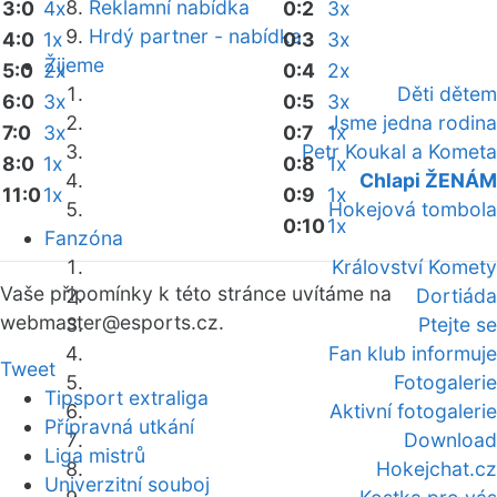
Reklamní nabídka
3:0
4x
0:2
3x
Hrdý partner - nabídka
4:0
1x
0:3
3x
Žijeme
5:0
2x
0:4
2x
Děti dětem
6:0
3x
0:5
3x
Jsme jedna rodina
7:0
3x
0:7
1x
Petr Koukal a Kometa
8:0
1x
0:8
1x
Chlapi ŽENÁM
11:0
1x
0:9
1x
Hokejová tombola
0:10
1x
Fanzóna
Království Komety
Vaše připomínky k této stránce uvítáme na
Dortiáda
webmaster
@esports.cz.
Ptejte se
Fan klub informuje
Tweet
Fotogalerie
Tipsport extraliga
Aktivní fotogalerie
Přípravná utkání
Download
Liga mistrů
Hokejchat.cz
Univerzitní souboj