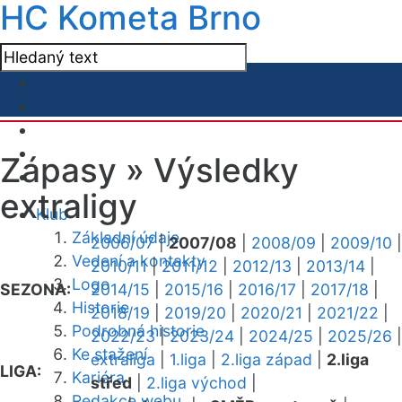
HC Kometa Brno
Zápasy »
Výsledky
extraligy
Klub
Základní údaje
2006/07
|
2007/08
|
2008/09
|
2009/10
|
Vedení a kontakty
2010/11
|
2011/12
|
2012/13
|
2013/14
|
Logo
SEZONA:
2014/15
|
2015/16
|
2016/17
|
2017/18
|
Historie
2018/19
|
2019/20
|
2020/21
|
2021/22
|
Podrobná historie
2022/23
|
2023/24
|
2024/25
|
2025/26
|
Ke stažení
extraliga
|
1.liga
|
2.liga západ
|
2.liga
LIGA:
Kariéra
střed
|
2.liga východ
|
Redakce webu