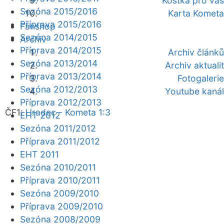
Kostka pro vás
Sezóna 2015/2016
Karta Kometa
Příprava 2015/2016
Fanshop
Sezóna 2014/2015
Archiv
Příprava 2014/2015
Archiv článků
Sezóna 2013/2014
Archiv aktualit
Příprava 2013/2014
Fotogalerie
Sezóna 2012/2013
Youtube kanál
Příprava 2012/2013
ČF1:
Hradec - Kometa 1:3
EHT 2012
Sezóna 2011/2012
Příprava 2011/2012
EHT 2011
Sezóna 2010/2011
Příprava 2010/2011
Sezóna 2009/2010
Příprava 2009/2010
Sezóna 2008/2009