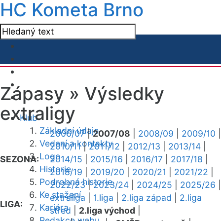
HC Kometa Brno
Zápasy »
Výsledky
extraligy
Klub
Základní údaje
2006/07
|
2007/08
|
2008/09
|
2009/10
|
Vedení a kontakty
2010/11
|
2011/12
|
2012/13
|
2013/14
|
Logo
SEZONA:
2014/15
|
2015/16
|
2016/17
|
2017/18
|
Historie
2018/19
|
2019/20
|
2020/21
|
2021/22
|
Podrobná historie
2022/23
|
2023/24
|
2024/25
|
2025/26
|
Ke stažení
extraliga
|
1.liga
|
2.liga západ
|
2.liga
LIGA:
Kariéra
střed
|
2.liga východ
|
Redakce webu