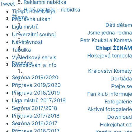
Reklamní nabídka
Tweet
Hrdý partner - nabídka
Tipsport extraliga
Žijeme
Přípravná utkání
Děti dětem
Liga mistrů
Jsme jedna rodina
Univerzitní souboj
Petr Koukal a Kometa
Návštěvnost
Chlapi ŽENÁM
Tabulka
Hokejová tombola
Výsledkový servis
Fanzóna
Rozlosování a info
Království Komety
Sezóna 2019/2020
Dortiáda
Příprava 2019/2020
Ptejte se
Příprava 2018/2019
Fan klub informuje
Liga mistrů 2017/2018
Fotogalerie
Sezóna 2017/2018
Aktivní fotogalerie
Příprava 2017/2018
Download
Sezóna 2016/2017
Hokejchat.cz
Příprava 2016/2017