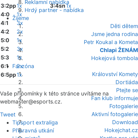
Reklamní nabídka
3:2pp
1x
3:4sn
1x
Hrdý partner - nabídka
4:0
1x
Žijeme
4:1
3x
Děti dětem
4:2
2x
Jsme jedna rodina
5:0
1x
Petr Koukal a Kometa
5:2
3x
Chlapi ŽENÁM
5:3
1x
Hokejová tombola
6:1
Fanzóna
2x
Království Komety
6:5pp
1x
Dortiáda
Ptejte se
Vaše připomínky k této stránce uvítáme na
Fan klub informuje
webmaster
@esports.cz.
Fotogalerie
Aktivní fotogalerie
Tweet
Download
Tipsport extraliga
Hokejchat.cz
Přípravná utkání