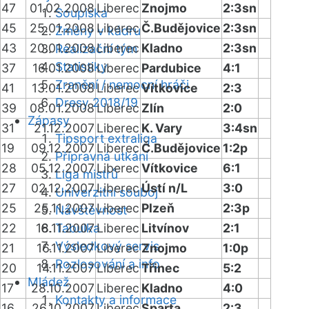
47
01.02.2008
Liberec
Znojmo
2:3sn
Soupiska
45
25.01.2008
Liberec
Č.Budějovice
2:3sn
Změny v kádru
43
20.01.2008
Liberec
Kladno
2:3sn
Realizační tým
Statistiky
37
16.01.2008
Liberec
Pardubice
4:1
Zranění / nemocní hráči
41
13.01.2008
Liberec
Vítkovice
2:3
Dresy 2018/19
39
08.01.2008
Liberec
Zlín
2:0
Zápasy
31
21.12.2007
Liberec
K. Vary
3:4sn
Tipsport extraliga
19
09.12.2007
Liberec
Č.Budějovice
1:2p
Přípravná utkání
28
05.12.2007
Liberec
Vítkovice
6:1
Liga mistrů
27
02.12.2007
Liberec
Ústí n/L
3:0
Univerzitní souboj
25
25.11.2007
Liberec
Plzeň
2:3p
Návštěvnost
22
18.11.2007
Tabulka
Liberec
Litvínov
2:1
Výsledkový servis
21
16.11.2007
Liberec
Znojmo
1:0p
Rozlosování a info
20
14.11.2007
Liberec
Třinec
5:2
Mládež
17
28.10.2007
Liberec
Kladno
4:0
Kontakty a informace
16
26.10.2007
Liberec
Sparta
2:3