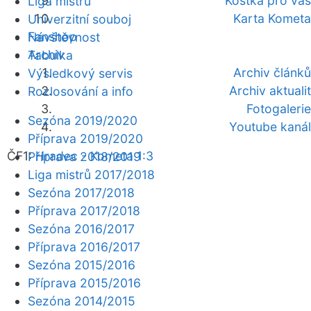
Kostka pro vás
Liga mistrů
Karta Kometa
Univerzitní souboj
Fanshop
Návštěvnost
Archiv
Tabulka
Archiv článků
Výsledkový servis
Archiv aktualit
Rozlosování a info
Fotogalerie
Sezóna 2019/2020
Youtube kanál
Příprava 2019/2020
ČF1:
Hradec - Kometa 1:3
Příprava 2018/2019
Liga mistrů 2017/2018
Sezóna 2017/2018
Příprava 2017/2018
Sezóna 2016/2017
Příprava 2016/2017
Sezóna 2015/2016
Příprava 2015/2016
Sezóna 2014/2015