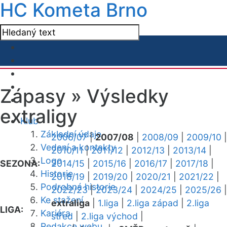
HC Kometa Brno
Zápasy »
Výsledky
extraligy
Klub
Základní údaje
2006/07
|
2007/08
|
2008/09
|
2009/10
|
Vedení a kontakty
2010/11
|
2011/12
|
2012/13
|
2013/14
|
Logo
SEZONA:
2014/15
|
2015/16
|
2016/17
|
2017/18
|
Historie
2018/19
|
2019/20
|
2020/21
|
2021/22
|
Podrobná historie
2022/23
|
2023/24
|
2024/25
|
2025/26
|
Ke stažení
extraliga
|
1.liga
|
2.liga západ
|
2.liga
LIGA:
Kariéra
střed
|
2.liga východ
|
Redakce webu