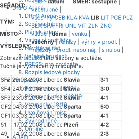
kolo
|
datum
|
SMĚR:
sestupně
|
SEŘADIT:
DRFG Arena
vzestupně
|
DRFG Arena
všechny
CEB
KLA
KVA
LIB
LIT
PCE
PLZ
TÝM:
Schéma tribun
SLA
SPA
TRI
UNL
VIT
ZLN
ZNO
Plánek areny
MÍSTO:
všude
|
doma
|
venku
|
Virtuální prohlídka
všechny
|
remízy
|
výhry v prodl.
|
VÝSLEDKY:
Návštěvní řád
nájezdy
|
prodl. nebo náj.
|
s nulou
|
Veřejné bruslení
Zobrazit
tabulku
této sezóny a soutěže.
PRESS: pro novináře
Tučně je vyznačen tým soupeře.
Rozpis ledové plochy
SF6
29.03.2008
Liberec
Slavia
3:1
Vstupenky
Permanentky 18/19
SF4
24.03.2008
Liberec
Slavia
3:0
Přípravná utkání 18/19
SF3
23.03.2008
Liberec
Slavia
4:1
Vstupenky 18/19
CF2
04.03.2008
Liberec
Sparta
5:0
Uvolňování míst
CF1
03.03.2008
Liberec
Sparta
4:1
Zvýhodněné
51
17.02.2008
Liberec
Plzeň
4:2
On-line
49
14.02.2008
Liberec
Slavia
2:3
A-tým