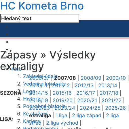
HC Kometa Brno
Zápasy »
Výsledky
extraligy
Klub
Základní údaje
2006/07
|
2007/08
|
2008/09
|
2009/10
|
Vedení a kontakty
2010/11
|
2011/12
|
2012/13
|
2013/14
|
Logo
SEZONA:
2014/15
|
2015/16
|
2016/17
|
2017/18
|
Historie
2018/19
|
2019/20
|
2020/21
|
2021/22
|
Podrobná historie
2022/23
|
2023/24
|
2024/25
|
2025/26
|
Ke stažení
extraliga
|
1.liga
|
2.liga západ
|
2.liga
LIGA:
Kariéra
střed
|
2.liga východ
|
Redakce webu