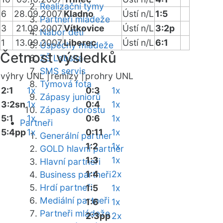
Realizační týmy
6
28.09.2007
Kladno
Ústí n/L
1:5
Partneři mládeže
3
21.09.2007
Vítkovice
Ústí n/L
3:2p
Nábor dětí
1
13.09.2007
Liberec
Ústí n/L
6:1
Úspěchy mládeže
Četnost výsledků
ZŠ Labská
SMS servis
výhry UNL |
remízy |
prohry UNL
Týmová fota
2:1
1x
0:3
1x
Zápasy juniorů
3:2sn
1x
0:4
1x
Zápasy dorostu
5:1
1x
0:6
1x
Partneři
5:4pp
1x
0:11
1x
Generální partner
1:2
1x
GOLD hlavní partner
1:3
1x
Hlavní partneři
1:4
2x
Business partneři
Hrdí partneři
1:5
1x
Mediální partneři
1:6
1x
Partneři mládeže
2:3pp
2x