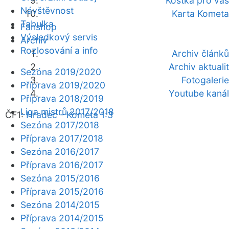
Kostka pro vás
Návštěvnost
Karta Kometa
Tabulka
Fanshop
Výsledkový servis
Archiv
Rozlosování a info
Archiv článků
Archiv aktualit
Sezóna 2019/2020
Fotogalerie
Příprava 2019/2020
Youtube kanál
Příprava 2018/2019
Liga mistrů 2017/2018
ČF1:
Hradec - Kometa 1:3
Sezóna 2017/2018
Příprava 2017/2018
Sezóna 2016/2017
Příprava 2016/2017
Sezóna 2015/2016
Příprava 2015/2016
Sezóna 2014/2015
Příprava 2014/2015