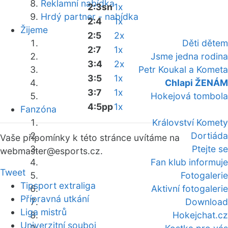
Reklamní nabídka
2:3sn
1x
Hrdý partner - nabídka
2:4
1x
Žijeme
2:5
2x
Děti dětem
2:7
1x
Jsme jedna rodina
3:4
2x
Petr Koukal a Kometa
3:5
1x
Chlapi ŽENÁM
3:7
1x
Hokejová tombola
4:5pp
1x
Fanzóna
Království Komety
Dortiáda
Vaše připomínky k této stránce uvítáme na
Ptejte se
webmaster
@esports.cz.
Fan klub informuje
Tweet
Fotogalerie
Tipsport extraliga
Aktivní fotogalerie
Přípravná utkání
Download
Liga mistrů
Hokejchat.cz
Univerzitní souboj