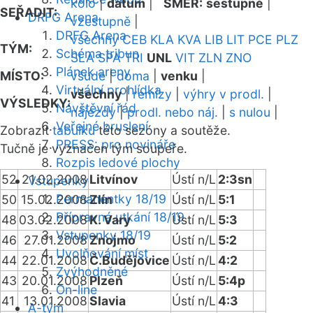
kolo
|
datum
|
SMĚR:
sestupně
|
SEŘADIT:
DRFG Arena
vzestupně
|
DRFG Arena
všechny
CEB
KLA
KVA
LIB
LIT
PCE
PLZ
TÝM:
Schéma tribun
SLA
SPA
TRI
UNL
VIT
ZLN
ZNO
Plánek areny
MÍSTO:
všude
|
doma
|
venku
|
Virtuální prohlídka
všechny
|
remízy
|
výhry v prodl.
|
VÝSLEDKY:
Návštěvní řád
nájezdy
|
prodl. nebo náj.
|
s nulou
|
Veřejné bruslení
Zobrazit
tabulku
této sezóny a soutěže.
PRESS: pro novináře
Tučně je vyznačen tým soupeře.
Rozpis ledové plochy
52
21.02.2008
Litvínov
Ústí n/L
2:3sn
Vstupenky
Permanentky 18/19
50
15.02.2008
Zlín
Ústí n/L
5:1
Přípravná utkání 18/19
48
03.02.2008
K. Vary
Ústí n/L
5:3
Vstupenky 18/19
46
27.01.2008
Znojmo
Ústí n/L
5:2
Uvolňování míst
44
22.01.2008
Č.Budějovice
Ústí n/L
4:2
Zvýhodněné
43
20.01.2008
Plzeň
Ústí n/L
5:4p
On-line
41
13.01.2008
Slavia
Ústí n/L
4:3
A-tým