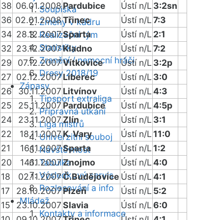
38
06.01.2008
Pardubice
Ústí n/L
3:2sn
Soupiska
36
02.01.2008
Třinec
Ústí n/L
7:3
Změny v kádru
34
28.12.2007
Sparta
Ústí n/L
2:1
Realizační tým
Statistiky
32
23.12.2007
Kladno
Ústí n/L
7:2
Zranění / nemocní hráči
29
07.12.2007
Vítkovice
Ústí n/L
3:2p
Dresy 2018/19
27
02.12.2007
Liberec
Ústí n/L
3:0
Zápasy
26
30.11.2007
Litvínov
Ústí n/L
4:3
Tipsport extraliga
25
25.11.2007
Pardubice
Ústí n/L
4:5p
Přípravná utkání
24
23.11.2007
Zlín
Ústí n/L
3:1
Liga mistrů
22
18.11.2007
K. Vary
Ústí n/L
11:0
Univerzitní souboj
21
16.11.2007
Sparta
Ústí n/L
1:2
Návštěvnost
20
14.11.2007
Tabulka
Znojmo
Ústí n/L
4:0
Výsledkový servis
18
02.11.2007
Č.Budějovice
Ústí n/L
4:1
Rozlosování a info
17
28.10.2007
Plzeň
Ústí n/L
5:2
Mládež
15
23.10.2007
Slavia
Ústí n/L
6:0
Kontakty a informace
10
09.10.2007
Třinec
Ústí n/L
4:1