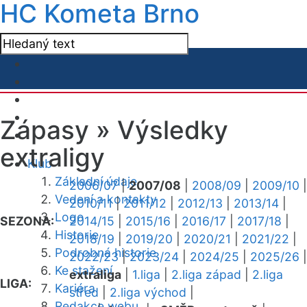
HC Kometa Brno
Zápasy »
Výsledky
extraligy
Klub
Základní údaje
2006/07
|
2007/08
|
2008/09
|
2009/10
|
Vedení a kontakty
2010/11
|
2011/12
|
2012/13
|
2013/14
|
Logo
SEZONA:
2014/15
|
2015/16
|
2016/17
|
2017/18
|
Historie
2018/19
|
2019/20
|
2020/21
|
2021/22
|
Podrobná historie
2022/23
|
2023/24
|
2024/25
|
2025/26
|
Ke stažení
extraliga
|
1.liga
|
2.liga západ
|
2.liga
LIGA:
Kariéra
střed
|
2.liga východ
|
Redakce webu