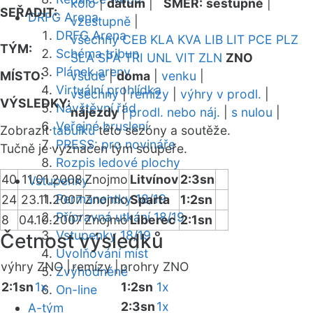
kolo
|
datum
|
SMĚR:
sestupně
|
SEŘADIT:
DRFG Arena
vzestupně
|
DRFG Arena
všechny
CEB
KLA
KVA
LIB
LIT
PCE
PLZ
TÝM:
Schéma tribun
SLA
SPA
TRI
UNL
VIT
ZLN
ZNO
Plánek areny
MÍSTO:
všude
|
doma
|
venku
|
Virtuální prohlídka
všechny
|
remízy
|
výhry v prodl.
|
VÝSLEDKY:
Návštěvní řád
nájezdy
|
prodl. nebo náj.
|
s nulou
|
Veřejné bruslení
Zobrazit
tabulku
této sezóny a soutěže.
PRESS: pro novináře
Tučně je vyznačen tým soupeře.
Rozpis ledové plochy
40
11.01.2008
Znojmo
Litvínov
2:3sn
Vstupenky
Permanentky 18/19
24
23.11.2007
Znojmo
Sparta
1:2sn
Přípravná utkání 18/19
8
04.10.2007
Znojmo
Liberec
2:1sn
Vstupenky 18/19
Četnost výsledků
Uvolňování míst
výhry ZNO |
remízy |
prohry ZNO
Zvýhodněné
2:1sn
1x
1:2sn
1x
On-line
2:3sn
1x
A-tým