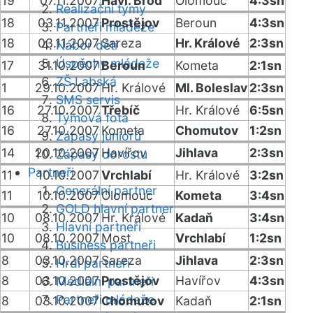
19
07.11.2007
Havl. Brod
Olomouc
4:3sn
Realizační týmy
18
03.11.2007
Prostějov
Beroun
4:3sn
Partneři mládeže
18
03.11.2007
Sareza
Hr. Králové
2:3sn
Nábor dětí
Úspěchy mládeže
17
31.10.2007
Beroun
Kometa
2:1sn
ZŠ Labská
1
29.10.2007
Hr. Králové
Ml. Boleslav
2:3sn
SMS servis
16
27.10.2007
Třebíč
Hr. Králové
6:5sn
Týmová fota
16
27.10.2007
Kometa
Chomutov
1:2sn
Zápasy juniorů
14
20.10.2007
Havířov
Jihlava
2:3sn
Zápasy dorostu
Partneři
11
10.10.2007
Vrchlabí
Hr. Králové
3:2sn
Generální partner
11
10.10.2007
Olomouc
Kometa
3:4sn
GOLD hlavní partner
10
08.10.2007
Hr. Králové
Kadaň
3:4sn
Hlavní partneři
10
08.10.2007
Most
Vrchlabí
1:2sn
Business partneři
8
03.10.2007
Sareza
Jihlava
2:3sn
Hrdí partneři
8
03.10.2007
Prostějov
Havířov
4:3sn
Mediální partneři
Partneři mládeže
8
03.10.2007
Chomutov
Kadaň
2:1sn