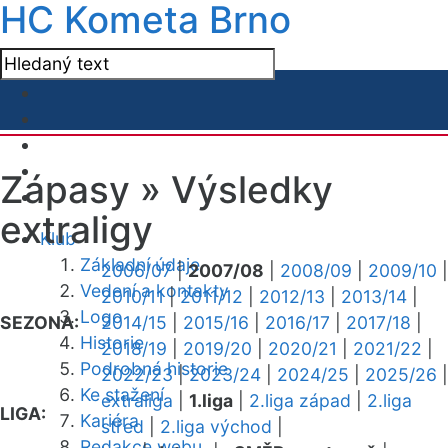
HC Kometa Brno
Zápasy »
Výsledky
extraligy
Klub
Základní údaje
2006/07
|
2007/08
|
2008/09
|
2009/10
|
Vedení a kontakty
2010/11
|
2011/12
|
2012/13
|
2013/14
|
Logo
SEZONA:
2014/15
|
2015/16
|
2016/17
|
2017/18
|
Historie
2018/19
|
2019/20
|
2020/21
|
2021/22
|
Podrobná historie
2022/23
|
2023/24
|
2024/25
|
2025/26
|
Ke stažení
extraliga
|
1.liga
|
2.liga západ
|
2.liga
LIGA:
Kariéra
střed
|
2.liga východ
|
Redakce webu