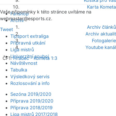
Kostka pro vás
Karta Kometa
Vaše připomínky k této stránce uvítáme na
Fanshop
webmaster
@esports.cz.
Archiv
Archiv článků
Tweet
Archiv aktualit
Tipsport extraliga
Fotogalerie
Přípravná utkání
Youtube kanál
Liga mistrů
Univerzitní souboj
ČF1:
Hradec - Kometa 1:3
Návštěvnost
Tabulka
Výsledkový servis
Rozlosování a info
Sezóna 2019/2020
Příprava 2019/2020
Příprava 2018/2019
Liga mistrů 2017/2018