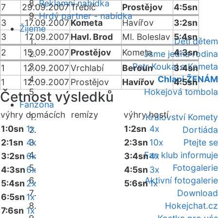
Reklamní nabídka
7
29.09.2007
Třebíč
Prostějov
4:5sn
Hrdý partner - nabídka
3
17.09.2007
Kometa
Havířov
3:2sn
Žijeme
3
17.09.2007
Havl. Brod
Ml. Boleslav
5:4sn
Děti dětem
2
15.09.2007
Prostějov
Kometa
4:3sn
Jsme jedna rodina
Petr Koukal a Kometa
1
12.09.2007
Vrchlabí
Beroun
3:4sn
Chlapi ŽENÁM
1
12.09.2007
Prostějov
Havířov
4:5sn
Hokejová tombola
Četnost výsledků
Fanzóna
výhry domácích
remízy
výhry hostí
Království Komety
1:0sn
1x
1:2sn
4x
Dortiáda
2:1sn
4x
2:3sn
10x
Ptejte se
Fan klub informuje
3:2sn
6x
3:4sn
4x
Fotogalerie
4:3sn
6x
4:5sn
3x
Aktivní fotogalerie
5:4sn
2x
5:6sn
1x
Download
6:5sn
1x
Hokejchat.cz
7:6sn
1x