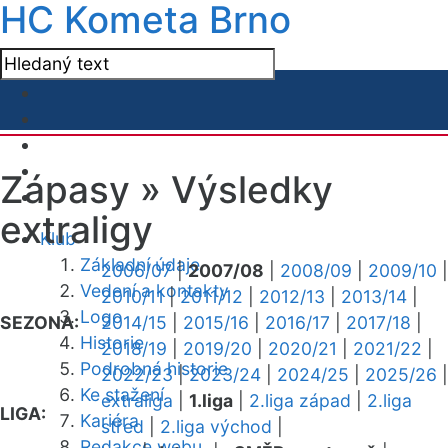
HC Kometa Brno
Zápasy »
Výsledky
extraligy
Klub
Základní údaje
2006/07
|
2007/08
|
2008/09
|
2009/10
|
Vedení a kontakty
2010/11
|
2011/12
|
2012/13
|
2013/14
|
Logo
SEZONA:
2014/15
|
2015/16
|
2016/17
|
2017/18
|
Historie
2018/19
|
2019/20
|
2020/21
|
2021/22
|
Podrobná historie
2022/23
|
2023/24
|
2024/25
|
2025/26
|
Ke stažení
extraliga
|
1.liga
|
2.liga západ
|
2.liga
LIGA:
Kariéra
střed
|
2.liga východ
|
Redakce webu