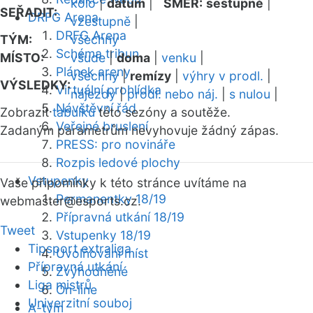
kolo
|
datum
|
SMĚR:
sestupně
|
SEŘADIT:
DRFG Arena
vzestupně
|
DRFG Arena
TÝM:
všechny
Schéma tribun
MÍSTO:
všude
|
doma
|
venku
|
Plánek areny
všechny
|
remízy
|
výhry v prodl.
|
VÝSLEDKY:
Virtuální prohlídka
nájezdy
|
prodl. nebo náj.
|
s nulou
|
Návštěvní řád
Zobrazit
tabulku
této sezóny a soutěže.
Veřejné bruslení
Zadaným parametrům nevyhovuje žádný zápas.
PRESS: pro novináře
Rozpis ledové plochy
Vstupenky
Vaše připomínky k této stránce uvítáme na
Permanentky 18/19
webmaster
@esports.cz.
Přípravná utkání 18/19
Tweet
Vstupenky 18/19
Tipsport extraliga
Uvolňování míst
Přípravná utkání
Zvýhodněné
Liga mistrů
On-line
Univerzitní souboj
A-tým