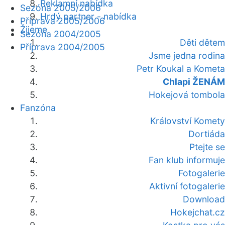
Reklamní nabídka
Sezóna 2005/2006
Hrdý partner - nabídka
Příprava 2005/2006
Žijeme
Sezóna 2004/2005
Děti dětem
Příprava 2004/2005
Jsme jedna rodina
Petr Koukal a Kometa
Chlapi ŽENÁM
Hokejová tombola
Fanzóna
Království Komety
Dortiáda
Ptejte se
Fan klub informuje
Fotogalerie
Aktivní fotogalerie
Download
Hokejchat.cz