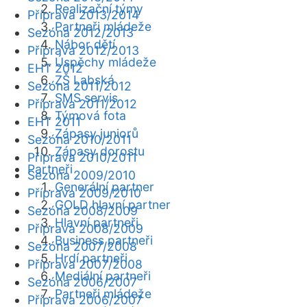
Realizační týmy
Příprava 2013/2014
Partneři mládeže
Sezóna 2012/2013
Nábor dětí
Příprava 2012/2013
Úspěchy mládeže
EHT 2012
ZŠ Labská
Sezóna 2011/2012
SMS servis
Příprava 2011/2012
Týmová fota
EHT 2011
Zápasy juniorů
Sezóna 2010/2011
Zápasy dorostu
Příprava 2010/2011
Partneři
Sezóna 2009/2010
Generální partner
Příprava 2009/2010
GOLD hlavní partner
Sezóna 2008/2009
Hlavní partneři
Příprava 2008/2009
Business partneři
Sezóna 2007/2008
Hrdí partneři
Příprava 2007/2008
Mediální partneři
Sezóna 2006/2007
Partneři mládeže
Příprava 2006/2007