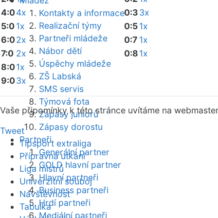
Mládež
4:0
4x
0:3
3x
Kontakty a informace
Realizační týmy
5:0
1x
0:5
1x
Partneři mládeže
6:0
2x
0:7
1x
Nábor dětí
7:0
2x
0:8
1x
Úspěchy mládeže
8:0
1x
ZŠ Labská
9:0
3x
SMS servis
Týmová fota
Vaše připomínky k této stránce uvítáme na webmaste
Zápasy juniorů
Zápasy dorostu
Tweet
Partneři
Tipsport extraliga
Generální partner
Přípravná utkání
GOLD hlavní partner
Liga mistrů
Hlavní partneři
Univerzitní souboj
Business partneři
Návštěvnost
Hrdí partneři
Tabulka
Mediální partneři