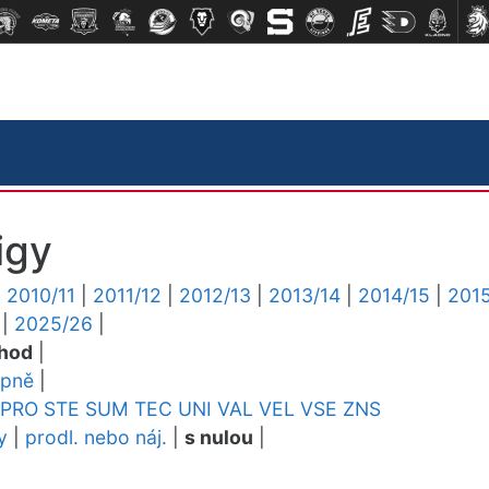
igy
|
2010/11
|
2011/12
|
2012/13
|
2013/14
|
2014/15
|
2015
|
2025/26
|
chod
|
upně
|
PRO
STE
SUM
TEC
UNI
VAL
VEL
VSE
ZNS
y
|
prodl. nebo náj.
|
s nulou
|