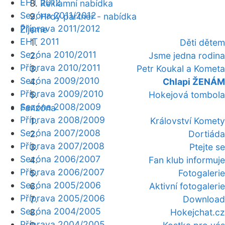
EHT 2012
Reklamní nabídka
Sezóna 2011/2012
Hrdý partner - nabídka
Příprava 2011/2012
Žijeme
EHT 2011
Děti dětem
Sezóna 2010/2011
Jsme jedna rodina
Příprava 2010/2011
Petr Koukal a Kometa
Sezóna 2009/2010
Chlapi ŽENÁM
Příprava 2009/2010
Hokejová tombola
Sezóna 2008/2009
Fanzóna
Příprava 2008/2009
Království Komety
Sezóna 2007/2008
Dortiáda
Příprava 2007/2008
Ptejte se
Sezóna 2006/2007
Fan klub informuje
Příprava 2006/2007
Fotogalerie
Sezóna 2005/2006
Aktivní fotogalerie
Příprava 2005/2006
Download
Sezóna 2004/2005
Hokejchat.cz
Příprava 2004/2005