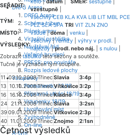
kolo
|
datum
|
SMĚR:
sestupně
|
SEŘADIT:
DRFG Arena
vzestupně
|
DRFG Arena
všechny
CEB
KLA
KVA
LIB
LIT
MBL
PCE
TÝM:
Schéma tribun
PLZ
SLA
SPA
TRI
VIT
ZLN
ZNO
Plánek areny
MÍSTO:
všude
|
doma
|
venku
|
Virtuální prohlídka
všechny
|
remízy
|
výhry v prodl.
|
VÝSLEDKY:
Návštěvní řád
nájezdy
|
prodl. nebo náj.
|
s nulou
|
Veřejné bruslení
Zobrazit
tabulku
této sezóny a soutěže.
PRESS: pro novináře
Tučně je vyznačen tým soupeře.
Rozpis ledové plochy
11
03.10.2008
Třinec
Slavia
3:4p
Vstupenky
Permanentky 18/19
13
10.10.2008
Třinec
Vítkovice
3:2p
Přípravná utkání 18/19
16
16.10.2008
Třinec
Kladno
3:4p
Vstupenky 18/19
24
21.11.2008
Třinec
Slavia
3:2sn
Uvolňování míst
39
09.01.2009
Třinec
Vítkovice
2:3p
Zvýhodněné
40
11.01.2009
Třinec
Znojmo
2:1sn
On-line
Četnost výsledků
A-tým