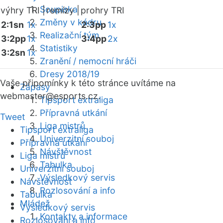
Soupiska
výhry TRI |
remízy |
prohry TRI
Změny v kádru
2:1sn
1x
2:3pp
1x
Realizační tým
3:2pp
1x
3:4pp
2x
Statistiky
3:2sn
1x
Zranění / nemocní hráči
Dresy 2018/19
Vaše připomínky k této stránce uvítáme na
Zápasy
webmaster
@esports.cz.
Tipsport extraliga
Přípravná utkání
Tweet
Liga mistrů
Tipsport extraliga
Univerzitní souboj
Přípravná utkání
Návštěvnost
Liga mistrů
Tabulka
Univerzitní souboj
Výsledkový servis
Návštěvnost
Rozlosování a info
Tabulka
Mládež
Výsledkový servis
Kontakty a informace
Rozlosování a info