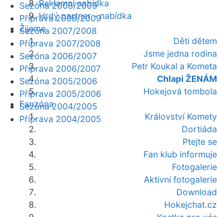
Reklamní nabídka
Sezóna 2008/2009
Hrdý partner - nabídka
Příprava 2008/2009
Žijeme
Sezóna 2007/2008
Děti dětem
Příprava 2007/2008
Jsme jedna rodina
Sezóna 2006/2007
Petr Koukal a Kometa
Příprava 2006/2007
Chlapi ŽENÁM
Sezóna 2005/2006
Hokejová tombola
Příprava 2005/2006
Fanzóna
Sezóna 2004/2005
Království Komety
Příprava 2004/2005
Dortiáda
Ptejte se
Fan klub informuje
Fotogalerie
Aktivní fotogalerie
Download
Hokejchat.cz