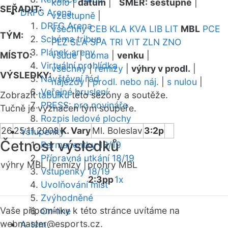
kolo
|
datum
|
SMĚR:
sestupně
|
SEŘADIT:
DRFG Arena
vzestupně
|
DRFG Arena
všechny
CEB
KLA
KVA
LIB
LIT
MBL
PCE
TÝM:
Schéma tribun
PLZ
SLA
SPA
TRI
VIT
ZLN
ZNO
Plánek areny
MÍSTO:
všude
|
doma
|
venku
|
Virtuální prohlídka
všechny
|
remízy
|
výhry v prodl.
|
VÝSLEDKY:
Návštěvní řád
nájezdy
|
prodl. nebo náj.
|
s nulou
|
Veřejné bruslení
Zobrazit
tabulku
této sezóny a soutěže.
PRESS: pro novináře
Tučně je vyznačen tým soupeře.
Rozpis ledové plochy
26
25.11.2008
K. Vary
Ml. Boleslav
3:2p
Vstupenky
Četnost výsledků
Permanentky 18/19
Přípravná utkání 18/19
výhry MBL |
remízy |
prohry MBL
Vstupenky 18/19
2:3pp
1x
Uvolňování míst
Zvýhodněné
Vaše připomínky k této stránce uvítáme na
On-line
webmaster
@esports.cz.
A-tým