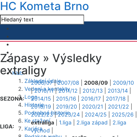
HC Kometa Brno
Zápasy »
Výsledky
extraligy
Klub
Základní údaje
2006/07
|
2007/08
|
2008/09
|
2009/10
Vedení a kontakty
|
2010/11
|
2011/12
|
2012/13
|
2013/14
|
Logo
SEZONA:
2014/15
|
2015/16
|
2016/17
|
2017/18
|
Historie
2018/19
|
2019/20
|
2020/21
|
2021/22
|
Podrobná historie
2022/23
|
2023/24
|
2024/25
|
2025/26
|
Ke stažení
extraliga
|
1.liga
|
2.liga západ
|
2.liga
LIGA:
Kariéra
východ
|
Redakce webu