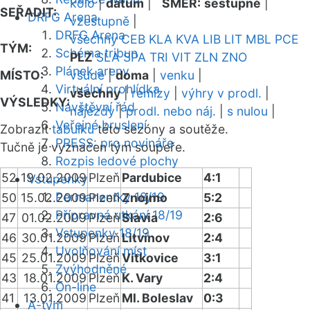
kolo
|
datum
|
SMĚR:
sestupně
|
SEŘADIT:
DRFG Arena
vzestupně
|
DRFG Arena
všechny
CEB
KLA
KVA
LIB
LIT
MBL
PCE
TÝM:
Schéma tribun
PLZ
SLA
SPA
TRI
VIT
ZLN
ZNO
Plánek areny
MÍSTO:
všude
|
doma
|
venku
|
Virtuální prohlídka
všechny
|
remízy
|
výhry v prodl.
|
VÝSLEDKY:
Návštěvní řád
nájezdy
|
prodl. nebo náj.
|
s nulou
|
Veřejné bruslení
Zobrazit
tabulku
této sezóny a soutěže.
PRESS: pro novináře
Tučně je vyznačen tým soupeře.
Rozpis ledové plochy
52
19.02.2009
Plzeň
Pardubice
4:1
Vstupenky
Permanentky 18/19
50
15.02.2009
Plzeň
Znojmo
5:2
Přípravná utkání 18/19
47
01.02.2009
Plzeň
Slavia
2:6
Vstupenky 18/19
46
30.01.2009
Plzeň
Litvínov
2:4
Uvolňování míst
45
25.01.2009
Plzeň
Vítkovice
3:1
Zvýhodněné
43
18.01.2009
Plzeň
K. Vary
2:4
On-line
41
13.01.2009
Plzeň
Ml. Boleslav
0:3
A-tým