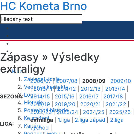
HC Kometa Brno
Zápasy »
Výsledky
extraligy
Klub
Základní údaje
2006/07
|
2007/08
|
2008/09
|
2009/10
Vedení a kontakty
|
2010/11
|
2011/12
|
2012/13
|
2013/14
|
Logo
SEZONA:
2014/15
|
2015/16
|
2016/17
|
2017/18
|
Historie
2018/19
|
2019/20
|
2020/21
|
2021/22
|
Podrobná historie
2022/23
|
2023/24
|
2024/25
|
2025/26
|
Ke stažení
extraliga
|
1.liga
|
2.liga západ
|
2.liga
LIGA:
Kariéra
východ
|
Redakce webu