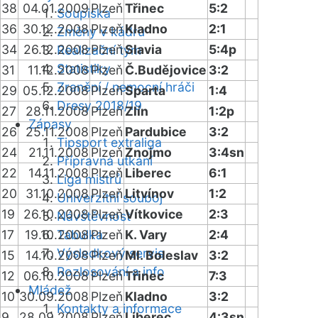
38
04.01.2009
Plzeň
Třinec
5:2
Soupiska
36
30.12.2008
Plzeň
Kladno
2:1
Změny v kádru
34
26.12.2008
Plzeň
Slavia
5:4p
Realizační tým
Statistiky
31
11.12.2008
Plzeň
Č.Budějovice
3:2
Zranění / nemocní hráči
29
05.12.2008
Plzeň
Sparta
1:4
Dresy 2018/19
27
28.11.2008
Plzeň
Zlín
1:2p
Zápasy
26
25.11.2008
Plzeň
Pardubice
3:2
Tipsport extraliga
24
21.11.2008
Plzeň
Znojmo
3:4sn
Přípravná utkání
22
14.11.2008
Plzeň
Liberec
6:1
Liga mistrů
20
31.10.2008
Plzeň
Litvínov
1:2
Univerzitní souboj
19
26.10.2008
Plzeň
Vítkovice
2:3
Návštěvnost
17
19.10.2008
Tabulka
Plzeň
K. Vary
2:4
Výsledkový servis
15
14.10.2008
Plzeň
Ml. Boleslav
3:2
Rozlosování a info
12
06.10.2008
Plzeň
Třinec
7:3
Mládež
10
30.09.2008
Plzeň
Kladno
3:2
Kontakty a informace
9
28.09.2008
Plzeň
Liberec
4:3sn