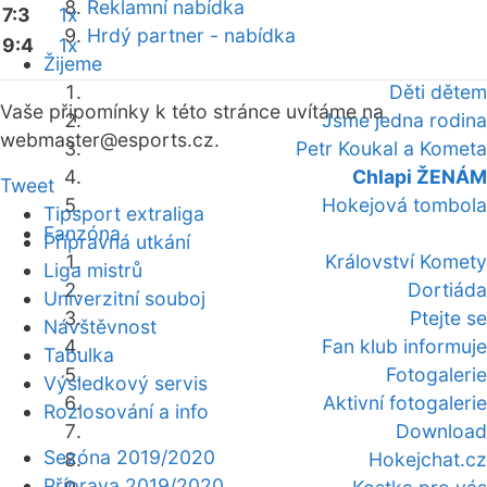
Reklamní nabídka
7:3
1x
Hrdý partner - nabídka
9:4
1x
Žijeme
Děti dětem
Vaše připomínky k této stránce uvítáme na
Jsme jedna rodina
webmaster
@esports.cz.
Petr Koukal a Kometa
Chlapi ŽENÁM
Tweet
Hokejová tombola
Tipsport extraliga
Fanzóna
Přípravná utkání
Království Komety
Liga mistrů
Dortiáda
Univerzitní souboj
Ptejte se
Návštěvnost
Fan klub informuje
Tabulka
Fotogalerie
Výsledkový servis
Aktivní fotogalerie
Rozlosování a info
Download
Sezóna 2019/2020
Hokejchat.cz
Příprava 2019/2020