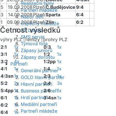
Realizační týmy
5
19.09.2008
Plzeň
Č.Budějovice
9:4
Partneři mládeže
3
14.09.2008
Plzeň
Sparta
6:4
Nábor dětí
1
09.09.2008
Plzeň
Zlín
6:2
Úspěchy mládeže
Četnost výsledků
ZŠ Labská
SMS servis
výhry PLZ |
remízy |
prohry PLZ
Týmová fota
2:1
1x
0:3
1x
Zápasy juniorů
3:1
1x
1:2
1x
Zápasy dorostu
3:2
4x
1:2pp
1x
Partneři
4:1
1x
1:4
1x
Generální partner
4:3sn
1x
2:3
1x
GOLD hlavní partner
5:2
2x
2:4
3x
Hlavní partneři
5:4pp
1x
2:6
1x
Business partneři
Hrdí partneři
6:1
1x
3:4sn
1x
Mediální partneři
6:2
1x
Partneři mládeže
6:4
1x