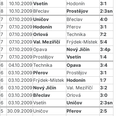
8
10.10.2009
Vsetín
Hodonín
3:1
8
10.10.2009
Břeclav
Prostějov
2:3sn
7
07.10.2009
Uničov
Břeclav
4:0
7
07.10.2009
Hodonín
Přerov
3:1
7
07.10.2009
Orlová
Technika
7:2
7
07.10.2009
Val. Meziříčí
Frýdek-Místek
5:4
7
07.10.2009
Opava
Nový Jičín
3:4p
7
07.10.2009
Prostějov
Vsetín
1:4
6
04.10.2009
Technika
Opava
3:4
6
03.10.2009
Přerov
Prostějov
3:1
6
03.10.2009
Frýdek-Místek
Hodonín
1:7
6
03.10.2009
Nový Jičín
Val. Meziříčí
3:2
6
03.10.2009
Břeclav
Orlová
3:0
6
03.10.2009
Vsetín
Uničov
2:3sn
5
30.09.2009
Uničov
Přerov
2:5