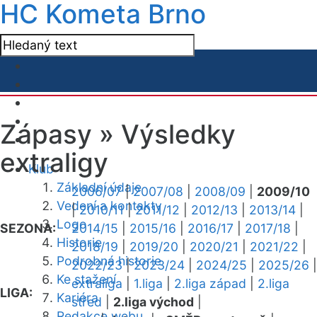
HC Kometa Brno
Zápasy »
Výsledky
extraligy
Klub
Základní údaje
2006/07
|
2007/08
|
2008/09
|
2009/10
Vedení a kontakty
|
2010/11
|
2011/12
|
2012/13
|
2013/14
|
Logo
SEZONA:
2014/15
|
2015/16
|
2016/17
|
2017/18
|
Historie
2018/19
|
2019/20
|
2020/21
|
2021/22
|
Podrobná historie
2022/23
|
2023/24
|
2024/25
|
2025/26
|
Ke stažení
extraliga
|
1.liga
|
2.liga západ
|
2.liga
LIGA:
Kariéra
střed
|
2.liga východ
|
Redakce webu