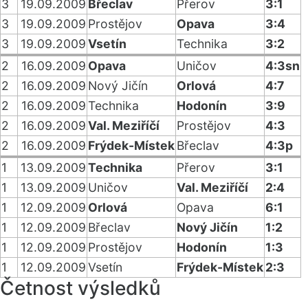
3
19.09.2009
Břeclav
Přerov
3:1
3
19.09.2009
Prostějov
Opava
3:4
3
19.09.2009
Vsetín
Technika
3:2
2
16.09.2009
Opava
Uničov
4:3sn
2
16.09.2009
Nový Jičín
Orlová
4:7
2
16.09.2009
Technika
Hodonín
3:9
2
16.09.2009
Val. Meziříčí
Prostějov
4:3
2
16.09.2009
Frýdek-Místek
Břeclav
4:3p
1
13.09.2009
Technika
Přerov
3:1
1
13.09.2009
Uničov
Val. Meziříčí
2:4
1
12.09.2009
Orlová
Opava
6:1
1
12.09.2009
Břeclav
Nový Jičín
1:2
1
12.09.2009
Prostějov
Hodonín
1:3
1
12.09.2009
Vsetín
Frýdek-Místek
2:3
Četnost výsledků