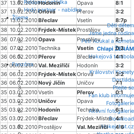
Reklamní nabídka
37
13.02.2010
Hodonín
Opava
8:1
Hrdý partner - nabídka
37
13.02.2010
Orlová
Přerov
3:2
Žijeme
37
13.02.2010
Břeclav
Vsetín
8:7p
Děti dětem
38
10.02.2010
Frýdek-Místek
Prostějov
5:0
Jsme jedna rodina
36
07.02.2010
Opava
Prostějov
2:1
Petr Koukal a Kometa
36
07.02.2010
Technika
Vsetín
0:2
Chlapi ŽENÁM
Hokejová tombola
36
06.02.2010
Přerov
Břeclav
4:1
Fanzóna
36
06.02.2010
Val. Meziříčí
Hodonín
3:2
Království Komety
36
06.02.2010
Frýdek-Místek
Orlová
3:2
Dortiáda
36
06.02.2010
Nový Jičín
Uničov
7:1
Ptejte se
35
03.02.2010
Vsetín
Přerov
0:1
Fan klub informuje
35
03.02.2010
Uničov
Opava
5:1
Fotogalerie
35
03.02.2010
Hodonín
Technika
6:1
Aktivní fotogalerie
35
03.02.2010
Břeclav
Frýdek-Místek
4:1
Download
Hokejchat.cz
35
03.02.2010
Prostějov
Val. Meziříčí
4:6