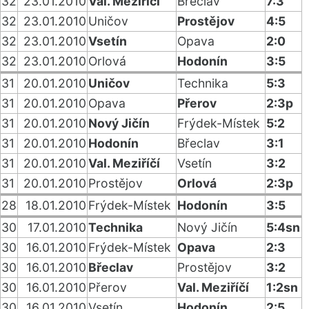
32
23.01.2010
Val. Meziříčí
Břeclav
7:3
32
23.01.2010
Uničov
Prostějov
4:5
32
23.01.2010
Vsetín
Opava
2:0
32
23.01.2010
Orlová
Hodonín
3:5
31
20.01.2010
Uničov
Technika
5:3
31
20.01.2010
Opava
Přerov
2:3p
31
20.01.2010
Nový Jičín
Frýdek-Místek
5:2
31
20.01.2010
Hodonín
Břeclav
3:1
31
20.01.2010
Val. Meziříčí
Vsetín
3:2
31
20.01.2010
Prostějov
Orlová
2:3p
28
18.01.2010
Frýdek-Místek
Hodonín
3:5
30
17.01.2010
Technika
Nový Jičín
5:4sn
30
16.01.2010
Frýdek-Místek
Opava
2:3
30
16.01.2010
Břeclav
Prostějov
3:2
30
16.01.2010
Přerov
Val. Meziříčí
1:2sn
30
16.01.2010
Vsetín
Hodonín
2:5