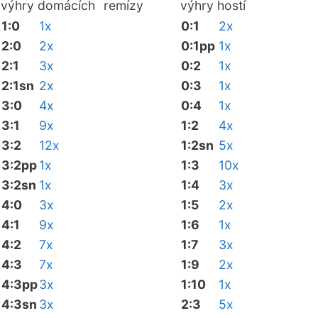
výhry domácích
remízy
výhry hostí
1:0
1x
0:1
2x
2:0
2x
0:1pp
1x
2:1
3x
0:2
1x
2:1sn
2x
0:3
1x
3:0
4x
0:4
1x
3:1
9x
1:2
4x
3:2
12x
1:2sn
5x
3:2pp
1x
1:3
10x
3:2sn
1x
1:4
3x
4:0
3x
1:5
2x
4:1
9x
1:6
1x
4:2
7x
1:7
3x
4:3
7x
1:9
2x
4:3pp
3x
1:10
1x
4:3sn
3x
2:3
5x