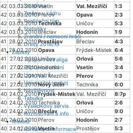
Soupiska
42
03.03.2010
Vsetín
Val. Meziříčí
1:3
Změny v kádru
42
03.03.2010
Přerov
Opava
2:3
Realizační tým
42
03.03.2010
Technika
Uničov
5:3
Statistiky
42
03.03.2010
Břeclav
Hodonín
1:9
Zranění / nemocní hráči
41
28.02.2010
Prostějov
Břeclav
4:3
Dresy 2018/19
41
28.02.2010
Opava
Frýdek-Místek
6:4
Zápasy
41
27.02.2010
Uničov
Orlová
5:6
Tipsport extraliga
41
27.02.2010
Přípravná utkání
Hodonín
Vsetín
3:4
Liga mistrů
41
27.02.2010
Val. Meziříčí
Přerov
1:3
Univerzitní souboj
41
27.02.2010
Nový Jičín
Technika
6:0
Návštěvnost
40
24.02.2010
Frýdek-Místek
Val. Meziříčí
8:7p
Tabulka
40
24.02.2010
Technika
Orlová
2:6
Výsledkový servis
40
24.02.2010
Břeclav
Uničov
9:0
Rozlosování a info
40
24.02.2010
Přerov
Hodonín
2:7
Mládež
40
24.02.2010
Vsetín
Prostějov
5:3
Kontakty a informace