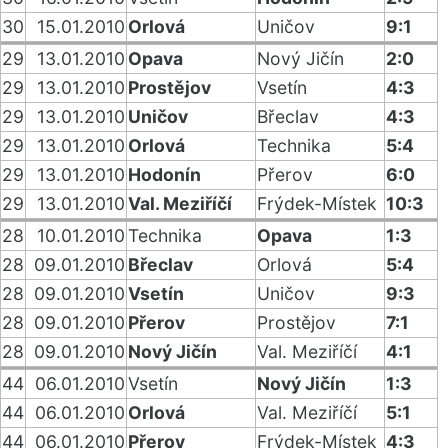
30
15.01.2010
Orlová
Uničov
9:1
29
13.01.2010
Opava
Nový Jičín
2:0
29
13.01.2010
Prostějov
Vsetín
4:3
29
13.01.2010
Uničov
Břeclav
4:3
29
13.01.2010
Orlová
Technika
5:4
29
13.01.2010
Hodonín
Přerov
6:0
29
13.01.2010
Val. Meziříčí
Frýdek-Místek
10:3
28
10.01.2010
Technika
Opava
1:3
28
09.01.2010
Břeclav
Orlová
5:4
28
09.01.2010
Vsetín
Uničov
9:3
28
09.01.2010
Přerov
Prostějov
7:1
28
09.01.2010
Nový Jičín
Val. Meziříčí
4:1
44
06.01.2010
Vsetín
Nový Jičín
1:3
44
06.01.2010
Orlová
Val. Meziříčí
5:1
44
06.01.2010
Přerov
Frýdek-Místek
4:3