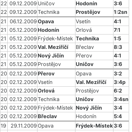
22
09.12.2009
Uničov
Hodonín
3:6
22
09.12.2009
Technika
Prostějov
1:2sn
21
06.12.2009
Opava
Vsetín
4:1
21
05.12.2009
Hodonín
Orlová
7:1
21
05.12.2009
Frýdek-Místek
Technika
1:5
21
05.12.2009
Val. Meziříčí
Břeclav
8:3
21
05.12.2009
Nový Jičín
Přerov
4:1
21
05.12.2009
Prostějov
Uničov
3:6
20
02.12.2009
Přerov
Opava
3:2
20
02.12.2009
Vsetín
Val. Meziříčí
3:4p
20
02.12.2009
Orlová
Prostějov
6:2
20
02.12.2009
Technika
Uničov
3:4sn
20
02.12.2009
Frýdek-Místek
Nový Jičín
3:4
20
02.12.2009
Břeclav
Hodonín
5:4
19
29.11.2009
Opava
Frýdek-Místek
3:6