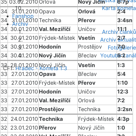
Kostka pro vás
35
03.02.2010
Orlová
Nový Jičín
6:7p
Karta Kometa
34
31.01.2010
Opava
Orlová
2:4
Fanshop
34
31.01.2010
Technika
Přerov
3:4sn
Archiv
34
30.01.2010
Val. Meziříčí
Uničov
11:1
Archiv článků
34
30.01.2010
Frýdek-Místek
Vsetín
2:7
Archiv aktualit
34
30.01.2010
Hodonín
Prostějov
7:0
Fotogalerie
34
30.01.2010
Nový Jičín
Břeclav
Youtube kanál
5:2
33
28.01.2010
Nový Jičín
Vsetín
1:3
ČF1:
Hradec - Kometa 1:3
33
27.01.2010
Opava
Břeclav
5:4
33
27.01.2010
Frýdek-Místek
Přerov
1:10
33
27.01.2010
Hodonín
Uničov
12:3
33
27.01.2010
Val. Meziříčí
Orlová
7:2
33
27.01.2010
Prostějov
Technika
3:2sn
32
24.01.2010
Technika
Frýdek-Místek
4:3p
32
23.01.2010
Přerov
Nový Jičín
1:0