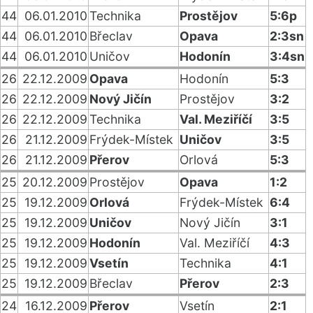
44
06.01.2010
Technika
Prostějov
5:6p
44
06.01.2010
Břeclav
Opava
2:3sn
44
06.01.2010
Uničov
Hodonín
3:4sn
26
22.12.2009
Opava
Hodonín
5:3
26
22.12.2009
Nový Jičín
Prostějov
3:2
26
22.12.2009
Technika
Val. Meziříčí
3:5
26
21.12.2009
Frýdek-Místek
Uničov
3:5
26
21.12.2009
Přerov
Orlová
5:3
25
20.12.2009
Prostějov
Opava
1:2
25
19.12.2009
Orlová
Frýdek-Místek
6:4
25
19.12.2009
Uničov
Nový Jičín
3:1
25
19.12.2009
Hodonín
Val. Meziříčí
4:3
25
19.12.2009
Vsetín
Technika
4:1
25
19.12.2009
Břeclav
Přerov
2:3
24
16.12.2009
Přerov
Vsetín
2:1