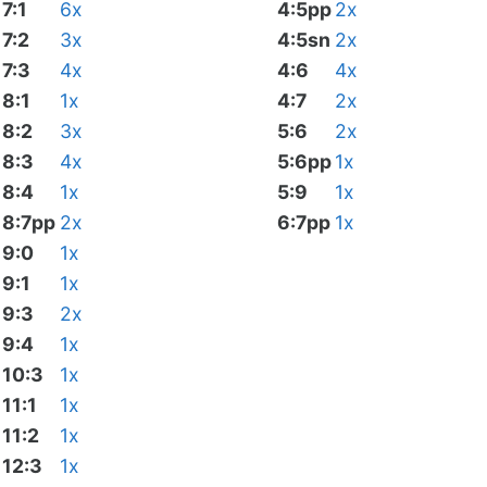
7:1
6x
4:5pp
2x
7:2
3x
4:5sn
2x
7:3
4x
4:6
4x
8:1
1x
4:7
2x
8:2
3x
5:6
2x
8:3
4x
5:6pp
1x
8:4
1x
5:9
1x
8:7pp
2x
6:7pp
1x
9:0
1x
9:1
1x
9:3
2x
9:4
1x
10:3
1x
11:1
1x
11:2
1x
12:3
1x