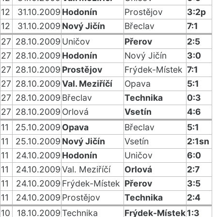
12
31.10.2009
Hodonín
Prostějov
3:2p
12
31.10.2009
Nový Jičín
Břeclav
7:1
27
28.10.2009
Uničov
Přerov
2:5
27
28.10.2009
Hodonín
Nový Jičín
3:0
27
28.10.2009
Prostějov
Frýdek-Místek
7:1
27
28.10.2009
Val. Meziříčí
Opava
5:1
27
28.10.2009
Břeclav
Technika
0:3
27
28.10.2009
Orlová
Vsetín
4:6
11
25.10.2009
Opava
Břeclav
5:1
11
25.10.2009
Nový Jičín
Vsetín
2:1sn
11
24.10.2009
Hodonín
Uničov
6:0
11
24.10.2009
Val. Meziříčí
Orlová
2:7
11
24.10.2009
Frýdek-Místek
Přerov
3:5
11
24.10.2009
Prostějov
Technika
2:4
10
18.10.2009
Technika
Frýdek-Místek
1:3