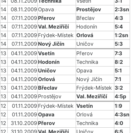
14
08.11.2009
Technika
Vsetín
3:1
14
08.11.2009
Opava
Prostějov
2:3sn
14
07.11.2009
Přerov
Břeclav
4:3
14
07.11.2009
Val. Meziříčí
Hodonín
5:4
14
07.11.2009
Frýdek-Místek
Orlová
1:2sn
14
07.11.2009
Nový Jičín
Uničov
5:3
13
04.11.2009
Vsetín
Přerov
7:3
13
04.11.2009
Hodonín
Technika
8:2
13
04.11.2009
Uničov
Opava
5:1
13
04.11.2009
Orlová
Nový Jičín
7:1
13
04.11.2009
Břeclav
Frýdek-Místek
3:2
13
04.11.2009
Prostějov
Val. Meziříčí
4:5p
12
01.11.2009
Frýdek-Místek
Vsetín
1:9
12
01.11.2009
Opava
Orlová
4:3sn
12
31.10.2009
Přerov
Technika
4:0
12
31.10.2009
Val. Meziříčí
Uničov
6:5