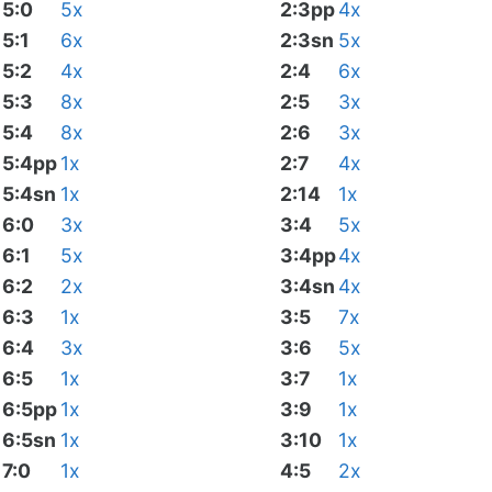
5:0
5x
2:3pp
4x
5:1
6x
2:3sn
5x
5:2
4x
2:4
6x
5:3
8x
2:5
3x
5:4
8x
2:6
3x
5:4pp
1x
2:7
4x
5:4sn
1x
2:14
1x
6:0
3x
3:4
5x
6:1
5x
3:4pp
4x
6:2
2x
3:4sn
4x
6:3
1x
3:5
7x
6:4
3x
3:6
5x
6:5
1x
3:7
1x
6:5pp
1x
3:9
1x
6:5sn
1x
3:10
1x
7:0
1x
4:5
2x