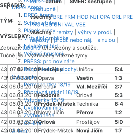
kolo
|
datum
|
SMĚR:
sestupně
|
SEŘADIT:
DRFG Arena
vzestupně
|
DRFG Arena
všechny
BRE
FRM
HOD
NJI
OPA
ORL
PRE
TÝM:
Schéma tribun
PRO
TEC
UNI
VAL
VSE
Plánek areny
všechny
|
remízy
|
výhry v prodl.
|
VÝSLEDKY:
Virtuální prohlídka
nájezdy
|
prodl. nebo náj.
|
s nulou
|
Návštěvní řád
Zobrazit
tabulku
této sezóny a soutěže.
Veřejné bruslení
Tučně jsou vyznačeny vítězné týmy.
PRESS: pro novináře
Rozpis ledové plochy
43
07.03.2010
Prostějov
Uničov
5:4
Vstupenky
43
07.03.2010
Opava
Vsetín
1:3
Permanentky 18/19
43
06.03.2010
Břeclav
Val. Meziříčí
2:7
Přípravná utkání 18/19
43
06.03.2010
Hodonín
Orlová
5:3
Vstupenky 18/19
43
06.03.2010
Frýdek-Místek
Technika
8:4
Uvolňování míst
43
06.03.2010
Nový Jičín
Přerov
1:2
Zvýhodněné
42
03.03.2010
Orlová
Prostějov
5:0
On-line
42
03.03.2010
Frýdek-Místek
Nový Jičín
1:7
A-tým