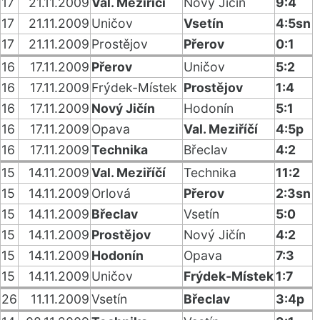
17
21.11.2009
Val. Meziříčí
Nový Jičín
9:4
17
21.11.2009
Uničov
Vsetín
4:5sn
17
21.11.2009
Prostějov
Přerov
0:1
16
17.11.2009
Přerov
Uničov
5:2
16
17.11.2009
Frýdek-Místek
Prostějov
1:4
16
17.11.2009
Nový Jičín
Hodonín
5:1
16
17.11.2009
Opava
Val. Meziříčí
4:5p
16
17.11.2009
Technika
Břeclav
4:2
15
14.11.2009
Val. Meziříčí
Technika
11:2
15
14.11.2009
Orlová
Přerov
2:3sn
15
14.11.2009
Břeclav
Vsetín
5:0
15
14.11.2009
Prostějov
Nový Jičín
4:2
15
14.11.2009
Hodonín
Opava
7:3
15
14.11.2009
Uničov
Frýdek-Místek
1:7
26
11.11.2009
Vsetín
Břeclav
3:4p