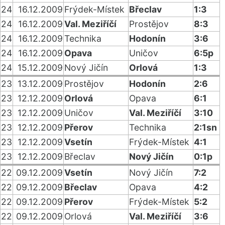
24
16.12.2009
Frýdek-Místek
Břeclav
1:3
24
16.12.2009
Val. Meziříčí
Prostějov
8:3
24
16.12.2009
Technika
Hodonín
3:6
24
16.12.2009
Opava
Uničov
6:5p
24
15.12.2009
Nový Jičín
Orlová
1:3
23
13.12.2009
Prostějov
Hodonín
2:6
23
12.12.2009
Orlová
Opava
6:1
23
12.12.2009
Uničov
Val. Meziříčí
3:10
23
12.12.2009
Přerov
Technika
2:1sn
23
12.12.2009
Vsetín
Frýdek-Místek
4:1
23
12.12.2009
Břeclav
Nový Jičín
0:1p
22
09.12.2009
Vsetín
Nový Jičín
7:2
22
09.12.2009
Břeclav
Opava
4:2
22
09.12.2009
Přerov
Frýdek-Místek
5:2
22
09.12.2009
Orlová
Val. Meziříčí
3:6