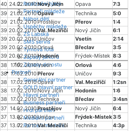
Realizační týmy
40
24.02.2010
Nový Jičín
Opava
7:3
Partneři mládeže
39
21.02.2010
Opava
Technika
5:0
Nábor dětí
39
21.02.2010
Prostějov
Přerov
1:4
Úspěchy mládeže
39
20.02.2010
Val. Meziříčí
Nový Jičín
6:1
ZŠ Labská
39
20.02.2010
Uničov
Vsetín
2:14
SMS servis
39
20.02.2010
Orlová
Břeclav
3:5
Týmová fota
39
20.02.2010
Hodonín
Frýdek-Místek
8:3
Zápasy juniorů
Zápasy dorostu
38
17.02.2010
Vsetín
Orlová
4:6
Partneři
38
17.02.2010
Přerov
Uničov
9:3
Generální partner
38
17.02.2010
Opava
Val. Meziříčí
1:2sn
GOLD hlavní partner
38
17.02.2010
Nový Jičín
Hodonín
1:6
Hlavní partneři
38
17.02.2010
Technika
Břeclav
3:4sn
Business partneři
37
14.02.2010
Prostějov
Nový Jičín
6:4
Hrdí partneři
37
13.02.2010
Uničov
Frýdek-Místek
3:5
Mediální partneři
37
13.02.2010
Partneři mládeže
Val. Meziříčí
Technika
4:3p