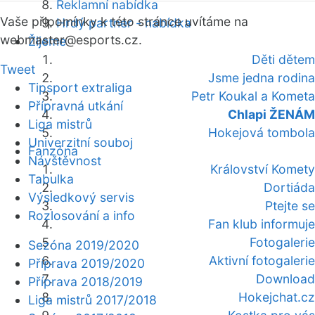
Reklamní nabídka
Vaše připomínky k této stránce uvítáme na
Hrdý partner - nabídka
webmaster
@esports.cz.
Žijeme
Děti dětem
Tweet
Jsme jedna rodina
Tipsport extraliga
Petr Koukal a Kometa
Přípravná utkání
Chlapi ŽENÁM
Liga mistrů
Hokejová tombola
Univerzitní souboj
Fanzóna
Návštěvnost
Království Komety
Tabulka
Dortiáda
Výsledkový servis
Ptejte se
Rozlosování a info
Fan klub informuje
Fotogalerie
Sezóna 2019/2020
Aktivní fotogalerie
Příprava 2019/2020
Download
Příprava 2018/2019
Hokejchat.cz
Liga mistrů 2017/2018