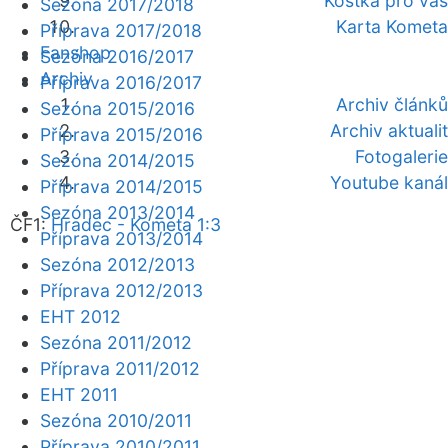
Kostka pro vás
Sezóna 2017/2018
Karta Kometa
Příprava 2017/2018
Fanshop
Sezóna 2016/2017
Archiv
Příprava 2016/2017
Archiv článků
Sezóna 2015/2016
Archiv aktualit
Příprava 2015/2016
Fotogalerie
Sezóna 2014/2015
Youtube kanál
Příprava 2014/2015
Sezóna 2013/2014
ČF1:
Hradec - Kometa 1:3
Příprava 2013/2014
Sezóna 2012/2013
Příprava 2012/2013
EHT 2012
Sezóna 2011/2012
Příprava 2011/2012
EHT 2011
Sezóna 2010/2011
Příprava 2010/2011