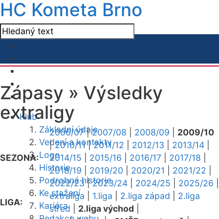
HC Kometa Brno
Zápasy »
Výsledky
extraligy
Klub
Základní údaje
2006/07
|
2007/08
|
2008/09
|
2009/10
Vedení a kontakty
|
2010/11
|
2011/12
|
2012/13
|
2013/14
|
Logo
SEZONA:
2014/15
|
2015/16
|
2016/17
|
2017/18
|
Historie
2018/19
|
2019/20
|
2020/21
|
2021/22
|
Podrobná historie
2022/23
|
2023/24
|
2024/25
|
2025/26
|
Ke stažení
extraliga
|
1.liga
|
2.liga západ
|
2.liga
LIGA:
Kariéra
střed
|
2.liga východ
|
Redakce webu