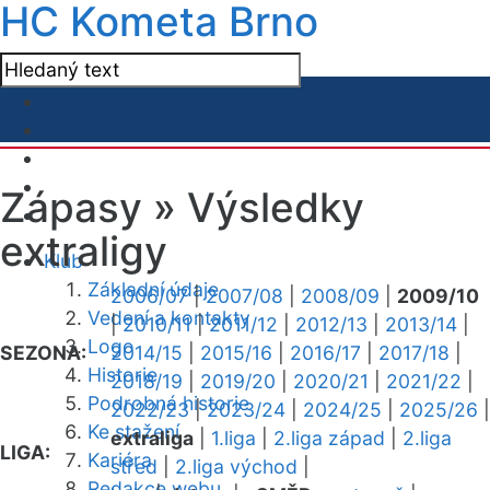
HC Kometa Brno
Zápasy »
Výsledky
extraligy
Klub
Základní údaje
2006/07
|
2007/08
|
2008/09
|
2009/10
Vedení a kontakty
|
2010/11
|
2011/12
|
2012/13
|
2013/14
|
Logo
SEZONA:
2014/15
|
2015/16
|
2016/17
|
2017/18
|
Historie
2018/19
|
2019/20
|
2020/21
|
2021/22
|
Podrobná historie
2022/23
|
2023/24
|
2024/25
|
2025/26
|
Ke stažení
extraliga
|
1.liga
|
2.liga západ
|
2.liga
LIGA:
Kariéra
střed
|
2.liga východ
|
Redakce webu