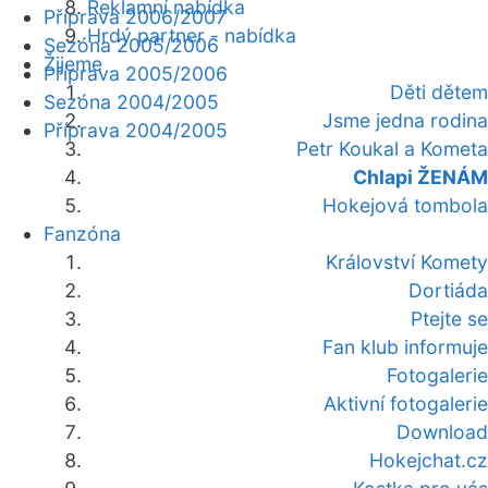
Reklamní nabídka
Příprava 2006/2007
Hrdý partner - nabídka
Sezóna 2005/2006
Žijeme
Příprava 2005/2006
Děti dětem
Sezóna 2004/2005
Jsme jedna rodina
Příprava 2004/2005
Petr Koukal a Kometa
Chlapi ŽENÁM
Hokejová tombola
Fanzóna
Království Komety
Dortiáda
Ptejte se
Fan klub informuje
Fotogalerie
Aktivní fotogalerie
Download
Hokejchat.cz