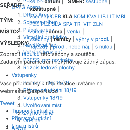
kolo
|
datum
|
SMĚR:
sestupně
|
SEŘADIT:
DRFG Arena
vzestupně
|
DRFG Arena
všechny
CEB
KLA
KOM
KVA
LIB
LIT
MBL
TÝM:
Schéma tribun
PCE
PLZ
SLA
SPA
TRI
VIT
ZLN
Plánek areny
MÍSTO:
všude
|
doma
|
venku
|
Virtuální prohlídka
všechny
|
remízy
|
výhry v prodl.
|
VÝSLEDKY:
Návštěvní řád
nájezdy
|
prodl. nebo náj.
|
s nulou
|
Veřejné bruslení
Zobrazit
tabulku
této sezóny a soutěže.
PRESS: pro novináře
Zadaným parametrům nevyhovuje žádný zápas.
Rozpis ledové plochy
Vstupenky
Permanentky 18/19
Vaše připomínky k této stránce uvítáme na
Přípravná utkání 18/19
webmaster
@esports.cz.
Vstupenky 18/19
Tweet
Uvolňování míst
Tipsport extraliga
Zvýhodněné
Přípravná utkání
On-line
Liga mistrů
A-tým