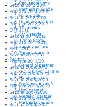
Realizační týmy
Sezóna 2013/2014
Partneři mládeže
Příprava 2013/2014
Nábor dětí
Sezóna 2012/2013
Úspěchy mládeže
Příprava 2012/2013
ZŠ Labská
EHT 2012
SMS servis
Sezóna 2011/2012
Týmová fota
Příprava 2011/2012
Zápasy juniorů
EHT 2011
Zápasy dorostu
Sezóna 2010/2011
Partneři
Příprava 2010/2011
Generální partner
Sezóna 2009/2010
GOLD hlavní partner
Příprava 2009/2010
Hlavní partneři
Sezóna 2008/2009
Business partneři
Příprava 2008/2009
Hrdí partneři
Sezóna 2007/2008
Mediální partneři
Příprava 2007/2008
Partneři mládeže
Sezóna 2006/2007