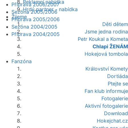
Reklamní nabídka
Příprava 2006/2007
Hrdý partner - nabídka
Sezóna 2005/2006
Žijeme
Příprava 2005/2006
Děti dětem
Sezóna 2004/2005
Jsme jedna rodina
Příprava 2004/2005
Petr Koukal a Kometa
Chlapi ŽENÁM
Hokejová tombola
Fanzóna
Království Komety
Dortiáda
Ptejte se
Fan klub informuje
Fotogalerie
Aktivní fotogalerie
Download
Hokejchat.cz