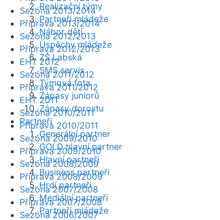
Realizační týmy
Sezóna 2013/2014
Partneři mládeže
Příprava 2013/2014
Nábor dětí
Sezóna 2012/2013
Úspěchy mládeže
Příprava 2012/2013
ZŠ Labská
EHT 2012
SMS servis
Sezóna 2011/2012
Týmová fota
Příprava 2011/2012
Zápasy juniorů
EHT 2011
Zápasy dorostu
Sezóna 2010/2011
Partneři
Příprava 2010/2011
Generální partner
Sezóna 2009/2010
GOLD hlavní partner
Příprava 2009/2010
Hlavní partneři
Sezóna 2008/2009
Business partneři
Příprava 2008/2009
Hrdí partneři
Sezóna 2007/2008
Mediální partneři
Příprava 2007/2008
Partneři mládeže
Sezóna 2006/2007