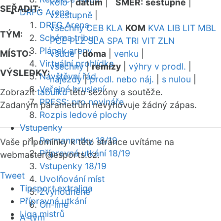
kolo
|
datum
|
SMĚR:
sestupně
|
SEŘADIT:
DRFG Arena
vzestupně
|
DRFG Arena
všechny
CEB
KLA
KOM
KVA
LIB
LIT
MBL
TÝM:
Schéma tribun
PCE
PLZ
SLA
SPA
TRI
VIT
ZLN
Plánek areny
MÍSTO:
všude
|
doma
|
venku
|
Virtuální prohlídka
všechny
|
remízy
|
výhry v prodl.
|
VÝSLEDKY:
Návštěvní řád
nájezdy
|
prodl. nebo náj.
|
s nulou
|
Veřejné bruslení
Zobrazit
tabulku
této sezóny a soutěže.
PRESS: pro novináře
Zadaným parametrům nevyhovuje žádný zápas.
Rozpis ledové plochy
Vstupenky
Permanentky 18/19
Vaše připomínky k této stránce uvítáme na
Přípravná utkání 18/19
webmaster
@esports.cz.
Vstupenky 18/19
Tweet
Uvolňování míst
Tipsport extraliga
Zvýhodněné
Přípravná utkání
On-line
Liga mistrů
A-tým