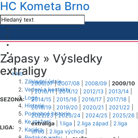
HC Kometa Brno
Zápasy »
Výsledky
extraligy
Klub
Základní údaje
2006/07
|
2007/08
|
2008/09
|
2009/10
Vedení a kontakty
|
2010/11
|
2011/12
|
2012/13
|
2013/14
|
Logo
SEZONA:
2014/15
|
2015/16
|
2016/17
|
2017/18
|
Historie
2018/19
|
2019/20
|
2020/21
|
2021/22
|
Podrobná historie
2022/23
|
2023/24
|
2024/25
|
2025/26
|
Ke stažení
extraliga
|
1.liga
|
2.liga západ
|
2.liga
LIGA:
Kariéra
střed
|
2.liga východ
|
Redakce webu