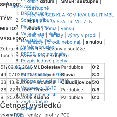
kolo
|
datum
|
SMĚR:
sestupně
|
SEŘADIT:
DRFG Arena
vzestupně
|
DRFG Arena
všechny
CEB
KLA
KOM
KVA
LIB
LIT
MBL
TÝM:
Schéma tribun
PCE
PLZ
SLA
SPA
TRI
VIT
ZLN
Plánek areny
MÍSTO:
všude
|
doma
|
venku
|
Virtuální prohlídka
všechny
|
remízy
|
výhry v prodl.
|
VÝSLEDKY:
Návštěvní řád
nájezdy
|
prodl. nebo náj.
|
s nulou
|
Veřejné bruslení
Zobrazit
tabulku
této sezóny a soutěže.
PRESS: pro novináře
Tučně je vyznačen tým soupeře.
Rozpis ledové plochy
51
03.03.2010
Ml. Boleslav
Pardubice
0:2
Vstupenky
Permanentky 18/19
49
07.02.2010
Pardubice
Slavia
8:0
Přípravná utkání 18/19
33
13.12.2009
Pardubice
Č.Budějovice
5:0
Vstupenky 18/19
26
22.11.2009
Třinec
Pardubice
0:6
Uvolňování míst
8
25.09.2009
Kladno
Pardubice
6:0
Zvýhodněné
Četnost výsledků
On-line
výhry PCE |
remízy |
prohry PCE
A-tým