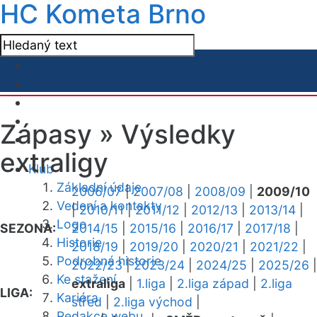
HC Kometa Brno
Zápasy »
Výsledky
extraligy
Klub
Základní údaje
2006/07
|
2007/08
|
2008/09
|
2009/10
Vedení a kontakty
|
2010/11
|
2011/12
|
2012/13
|
2013/14
|
Logo
SEZONA:
2014/15
|
2015/16
|
2016/17
|
2017/18
|
Historie
2018/19
|
2019/20
|
2020/21
|
2021/22
|
Podrobná historie
2022/23
|
2023/24
|
2024/25
|
2025/26
|
Ke stažení
extraliga
|
1.liga
|
2.liga západ
|
2.liga
LIGA:
Kariéra
střed
|
2.liga východ
|
Redakce webu