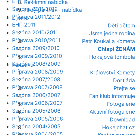
EHT 2012
Reklamní nabídka
Sezóna 2011/2012
Hrdý partner - nabídka
Příprava 2011/2012
Žijeme
EHT 2011
Děti dětem
Sezóna 2010/2011
Jsme jedna rodina
Příprava 2010/2011
Petr Koukal a Kometa
Sezóna 2009/2010
Chlapi ŽENÁM
Příprava 2009/2010
Hokejová tombola
Sezóna 2008/2009
Fanzóna
Příprava 2008/2009
Království Komety
Sezóna 2007/2008
Dortiáda
Příprava 2007/2008
Ptejte se
Sezóna 2006/2007
Fan klub informuje
Příprava 2006/2007
Fotogalerie
Sezóna 2005/2006
Aktivní fotogalerie
Příprava 2005/2006
Download
Sezóna 2004/2005
Hokejchat.cz
Příprava 2004/2005