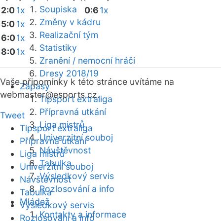
Soupiska
2:0
1x
0:6
1x
Změny v kádru
5:0
1x
Realizační tým
6:0
1x
Statistiky
8:0
1x
Zranění / nemocní hráči
Dresy 2018/19
Vaše připomínky k této stránce uvítáme na
Zápasy
webmaster
@esports.cz.
Tipsport extraliga
Přípravná utkání
Tweet
Liga mistrů
Tipsport extraliga
Univerzitní souboj
Přípravná utkání
Návštěvnost
Liga mistrů
Tabulka
Univerzitní souboj
Výsledkový servis
Návštěvnost
Rozlosování a info
Tabulka
Mládež
Výsledkový servis
Kontakty a informace
Rozlosování a info