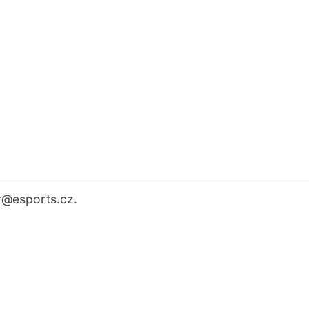
r
@esports.cz.