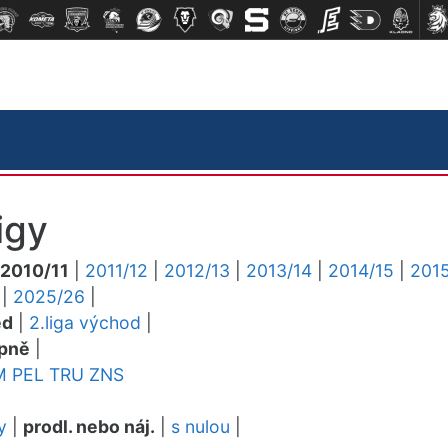
igy
2010/11
|
2011/12
|
2012/13
|
2013/14
|
2014/15
|
2015
|
2025/26
|
ed
|
2.liga východ
|
pně
|
M
PEL
TRU
ZNS
y
|
prodl. nebo náj.
|
s nulou
|