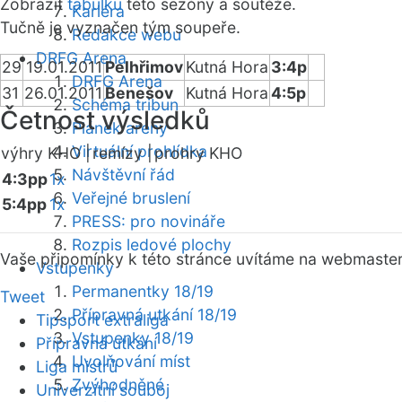
Zobrazit
tabulku
této sezóny a soutěže.
Kariéra
Tučně je vyznačen tým soupeře.
Redakce webu
DRFG Arena
29
19.01.2011
Pelhřimov
Kutná Hora
3:4p
DRFG Arena
31
26.01.2011
Benešov
Kutná Hora
4:5p
Schéma tribun
Četnost výsledků
Plánek areny
Virtuální prohlídka
výhry KHO |
remízy |
prohry KHO
Návštěvní řád
4:3pp
1x
Veřejné bruslení
5:4pp
1x
PRESS: pro novináře
Rozpis ledové plochy
Vaše připomínky k této stránce uvítáme na webmaste
Vstupenky
Permanentky 18/19
Tweet
Přípravná utkání 18/19
Tipsport extraliga
Vstupenky 18/19
Přípravná utkání
Uvolňování míst
Liga mistrů
Zvýhodněné
Univerzitní souboj