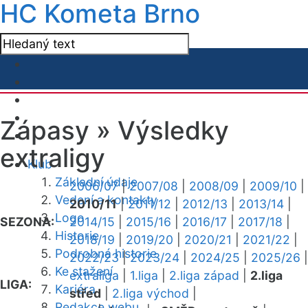
HC Kometa Brno
Zápasy »
Výsledky
extraligy
Klub
Základní údaje
2006/07
|
2007/08
|
2008/09
|
2009/10
|
Vedení a kontakty
2010/11
|
2011/12
|
2012/13
|
2013/14
|
Logo
SEZONA:
2014/15
|
2015/16
|
2016/17
|
2017/18
|
Historie
2018/19
|
2019/20
|
2020/21
|
2021/22
|
Podrobná historie
2022/23
|
2023/24
|
2024/25
|
2025/26
|
Ke stažení
extraliga
|
1.liga
|
2.liga západ
|
2.liga
LIGA:
Kariéra
střed
|
2.liga východ
|
Redakce webu