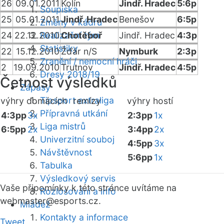
26
09.01.2011
Kolín
Jindř. Hradec
5:6p
Soupiska
25
05.01.2011
Jindř. Hradec
Benešov
6:5p
Změny v kádru
24
22.12.2010
Realizační tým
Chotěboř
Jindř. Hradec
4:3p
Statistiky
22
15.12.2010
Žďár n/S
Nymburk
2:3p
Zranění / nemocní hráči
2
19.09.2010
Trutnov
Jindř. Hradec
4:5p
Dresy 2018/19
Četnost výsledků
Zápasy
Tipsport extraliga
výhry domácích
remízy
výhry hostí
Přípravná utkání
4:3pp
3x
2:3pp
1x
Liga mistrů
6:5pp
2x
3:4pp
2x
Univerzitní souboj
4:5pp
3x
Návštěvnost
5:6pp
1x
Tabulka
Výsledkový servis
Vaše připomínky k této stránce uvítáme na
Rozlosování a info
webmaster
@esports.cz.
Mládež
Kontakty a informace
Tweet