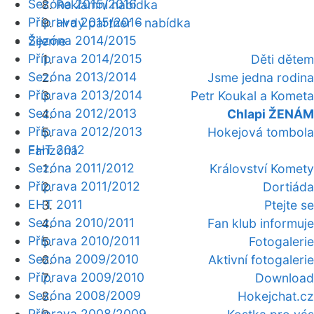
Sezóna 2015/2016
Reklamní nabídka
Příprava 2015/2016
Hrdý partner - nabídka
Sezóna 2014/2015
Žijeme
Příprava 2014/2015
Děti dětem
Sezóna 2013/2014
Jsme jedna rodina
Příprava 2013/2014
Petr Koukal a Kometa
Sezóna 2012/2013
Chlapi ŽENÁM
Příprava 2012/2013
Hokejová tombola
EHT 2012
Fanzóna
Sezóna 2011/2012
Království Komety
Příprava 2011/2012
Dortiáda
EHT 2011
Ptejte se
Sezóna 2010/2011
Fan klub informuje
Příprava 2010/2011
Fotogalerie
Sezóna 2009/2010
Aktivní fotogalerie
Příprava 2009/2010
Download
Sezóna 2008/2009
Hokejchat.cz
Příprava 2008/2009