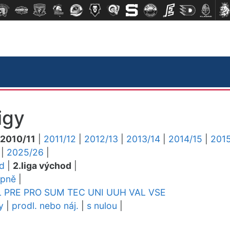
igy
2010/11
|
2011/12
|
2012/13
|
2013/14
|
2014/15
|
2015
|
2025/26
|
ed
|
2.liga východ
|
upně
|
L
PRE
PRO
SUM
TEC
UNI
UUH
VAL
VSE
y
|
prodl. nebo náj.
|
s nulou
|