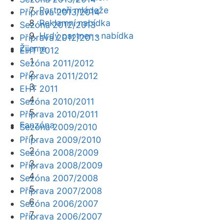
Partneři mládeže
Příprava 2013/2014
Reklamní nabídka
Sezóna 2012/2013
Hrdý partner - nabídka
Příprava 2012/2013
Žijeme
EHT 2012
Sezóna 2011/2012
Příprava 2011/2012
EHT 2011
Sezóna 2010/2011
Příprava 2010/2011
Fanzóna
Sezóna 2009/2010
Příprava 2009/2010
Sezóna 2008/2009
Příprava 2008/2009
Sezóna 2007/2008
Příprava 2007/2008
Sezóna 2006/2007
Příprava 2006/2007