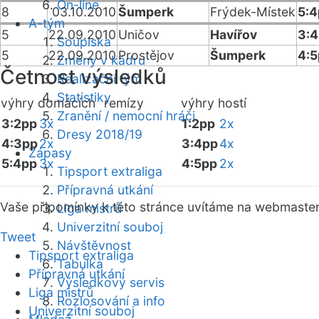
On-line
8
03.10.2010
Šumperk
Frýdek-Místek
5:4
A-tým
5
22.09.2010
Uničov
Havířov
3:4
Soupiska
5
22.09.2010
Prostějov
Šumperk
4:5
Změny v kádru
Četnost výsledků
Realizační tým
Statistiky
výhry domácích
remízy
výhry hostí
Zranění / nemocní hráči
3:2pp
3x
1:2pp
2x
Dresy 2018/19
4:3pp
2x
3:4pp
4x
Zápasy
5:4pp
3x
4:5pp
2x
Tipsport extraliga
Přípravná utkání
Vaše připomínky k této stránce uvítáme na webmaste
Liga mistrů
Univerzitní souboj
Tweet
Návštěvnost
Tipsport extraliga
Tabulka
Přípravná utkání
Výsledkový servis
Liga mistrů
Rozlosování a info
Univerzitní souboj