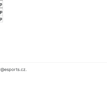
p
p
p
r
@esports.cz.